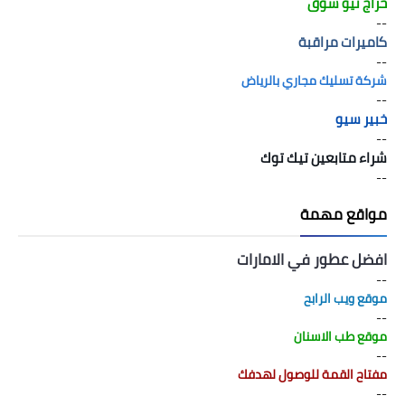
حراج نيو سوق
--
كاميرات مراقبة
--
شركة تسليك مجاري بالرياض
--
خبير سيو
--
شراء متابعين تيك توك
--
مواقع مهمة
افضل عطور في الامارات
--
موقع ويب الرابح
--
موقع طب الاسنان
--
مفتاح القمة للوصول لهدفك
--