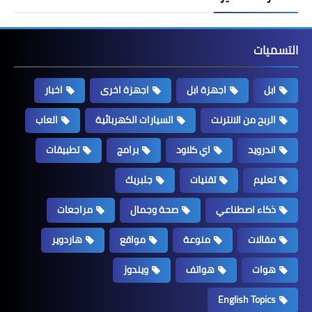
التسميات
ابل
اجهزة ابل
اجهزة اخرى
اخبار
الربح من الانترنت
السيارات الكهربائية
العاب
اندرويد
اي كلاود
برامج
تطبيقات
تعليم
تقنيات
جلبريك
ذكاء اصطناعي
صحة وجمال
مراجعات
مقالات
منوعة
مواقع
هاردوير
هوات
هواتف
ويندوز
English Topics