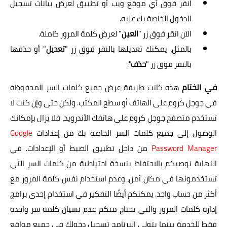
انقر فوق أي موقع ويب أو تطبيق لعرض بيانات تسجيل
الدخول الخاصة بك عليه.
الآن انقر فوق زر "
العين
" لعرض كلمة المرور كاملة.
بالمثل، يمكنك تعديلها بالنقر فوق زر "
تعديل
" أو حذفها
بالنقر فوق زر "
حذف
".
في الختام
هذه كانت طريقة عرض جميع كلمات السر المحفوظة
في جوجل كروم على الهاتف أو سطح المكتب. ولكن حتى وإن كنت لا
تستخدم متصفح جوجل كروم على هاتفك الأندرويد، فلا يزال بإمكانك
الوصول إلى جميع كلمات السر الخاصة بك من إعدادات
Google
Password Manager
من داخل تطبيق الضبط أو الإعدادات. في
النهاية نوصيكم بالاحتفاظ بنسخة احتياطية من كلمات السر التي
تستخدمونها في مكان آمن، وعدم استخدام نفس كلمة المرور مع
أكثر من حساب واحد. يمكنكم أيضًا التفكير في استخدام إحدى برامج
إدارة كلمات المرور والتي تحتاج منكم عدم نسيان كلمة سر واحدة
فقط للخدمة بينما يتولى البرنامج تسجيل دخولك في جميع مواقع