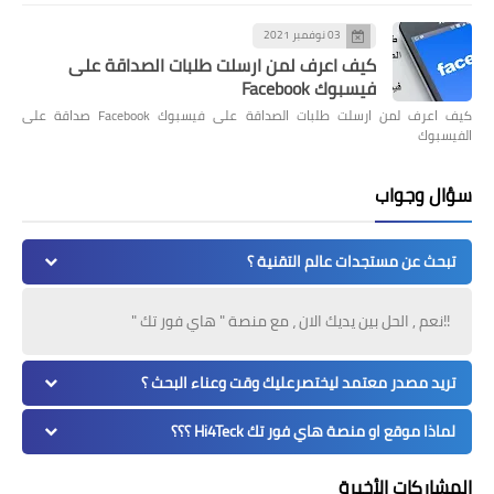
03 نوفمبر 2021
كيف اعرف لمن ارسلت طلبات الصداقة على
فيسبوك Facebook
كيف اعرف لمن ارسلت طلبات الصداقة على فيسبوك Facebook صداقة على
الفيسبوك
سؤال وجواب
تبحث عن مستجدات عالم التقنية ؟
!!نعم , الحل بين يديك الان ، مع منصة " هاي فور تك "
تريد مصدر معتمد ليختصرعليك وقت وعناء البحث ؟
لماذا موقع او منصة هاي فور تك Hi4Teck ؟؟؟
المشاركات الأخيرة