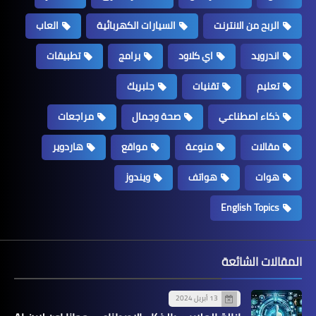
الربح من الانترنت
السيارات الكهربائية
العاب
اندرويد
اي كلاود
برامج
تطبيقات
تعليم
تقنيات
جلبريك
ذكاء اصطناعي
صحة وجمال
مراجعات
مقالات
منوعة
مواقع
هاردوير
هوات
هواتف
ويندوز
English Topics
المقالات الشائعة
13 أبريل 2024