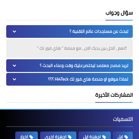
سؤال وجواب
تبحث عن مستجدات عالم التقنية ؟
!!نعم , الحل بين يديك الان ، مع منصة " هاي فور تك "
تريد مصدر معتمد ليختصرعليك وقت وعناء البحث ؟
لماذا موقع او منصة هاي فور تك Hi4Teck ؟؟؟
المشاركات الأخيرة
التسميات
ابل
اجهزة ابل
اجهزة اخرى
اخبار