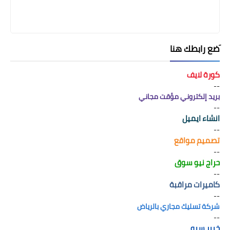
َضع رابطك هنا
كورة لايف
--
بريد إلكتروني مؤقت مجاني
--
انشاء ايميل
--
تصميم مواقع
--
حراج نيو سوق
--
كاميرات مراقبة
--
شركة تسليك مجاري بالرياض
--
خبير سيو