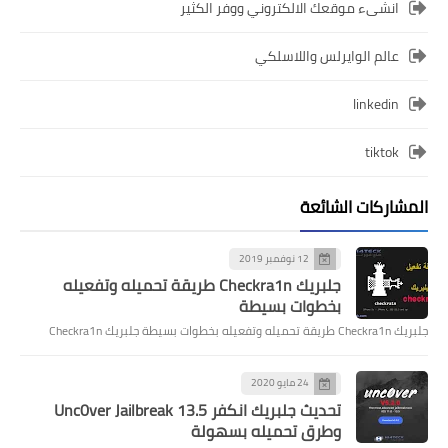
انشىء موقعك الالكتروني ووفر الكثير
عالم الوايرلس واللاسلكي
linkedin
tiktok
المشاركات الشائعة
12 نوفمبر 2019
جلبريك Checkra1n طريقة تحميله وتفعيله
بخطوات بسيطة
جلبريك Checkra1n طريقة تحميله وتفعيله بخطوات بسيطة جلبريك Checkra1n
24 مايو 2020
تحديث جلبريك انكفر Unc0ver Jailbreak 13.5
وطرق تحميله بسهولة