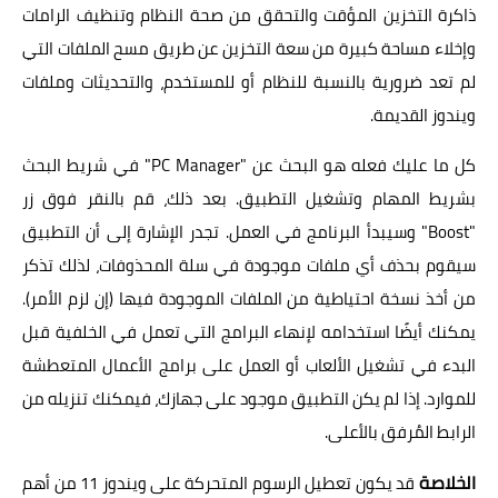
ذاكرة التخزين المؤقت والتحقق من صحة النظام وتنظيف الرامات
وإخلاء مساحة كبيرة من سعة التخزين عن طريق مسح الملفات التي
لم تعد ضرورية بالنسبة للنظام أو للمستخدم، والتحديثات وملفات
ويندوز القديمة.
كل ما عليك فعله هو البحث عن "PC Manager" في شريط البحث
بشريط المهام وتشغيل التطبيق. بعد ذلك، قم بالنقر فوق زر
"Boost" وسيبدأ البرنامج في العمل. تجدر الإشارة إلى أن التطبيق
سيقوم بحذف أي ملفات موجودة في سلة المحذوفات، لذلك تذكر
من أخذ نسخة احتياطية من الملفات الموجودة فيها (إن لزم الأمر).
يمكنك أيضًا استخدامه لإنهاء البرامج التي تعمل في الخلفية قبل
البدء في تشغيل الألعاب أو العمل على برامج الأعمال المتعطشة
للموارد. إذا لم يكن التطبيق موجود على جهازك، فيمكنك تنزيله من
الرابط المُرفق بالأعلى.
الخلاصة
قد يكون تعطيل الرسوم المتحركة على ويندوز 11 من أهم