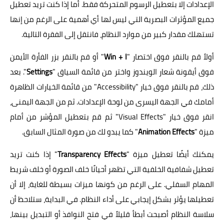
الإعدادات إلا بتعطيل الرسوم المتحركة فقط. أما إذا كنت تريد تعطيل
جميع المؤثرات البصرية التي ليس لها أي أهمية على الرغم من إنها
تستهلك مقدار كبير من موارد النظام، فانتقل إلى الفقرة التالية.
أولاً قم بالنقر فوق اختصار "
Win + I
" أو قم بالنقر بزر الفأرة الأيمن
فوق أيقونة شعار الويندوز واختر من قائمة السياق "
Settings
". بعد
ذلك، قم بالنقر فوق خيار "Accessibility" من قائمة الخيارات الظاهرة
أمامك في الجهة اليسرى من لوحة الإعدادات. ثم من الجهة اليمنى،
انقر فوق خيار "Visual Effects" ثم قم بتعطيل المؤشر من أمام
ميزة "
Animation Effects
" كما يبدو لك من صورة المثال السابق.
يمكنك أيضًا تعطيل ميزة "
Transparency Effects
" إذا كنت تريد
تعطيل شفافية الخلفية التي تظهر أحيانًا خلف الصورة أو خلف شريط
المهام السفلي. على الرغم من كونها ميزات بسيطة للغاية، إلا أن
تعطيلها يؤثر بشكل إيجابي على أداء النظام. في البداية، ستلاحظ أن
سلاسة النظام أصبحت أبطأ قليلاً في فتح النوافذ أو التبديل بينها،