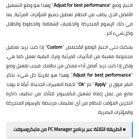
اختيار وضع "
Adjust for best performance
" وهذا هو وضع التشغيل
الأفضل الذي يطلب من النظام تعطيل جميع المؤثرات المرئية، بما
في ذلك الرسوم المتحركة والخلفيات الشفافة والخطوط والظلال
وكل شيء آخر.
يمكنك حتى اختيار الوضع المُخصص "
Custom
" إذا كنت تريد تعطيل
مجموعة معينة من التأثيرات المرئية وترك البقية تعمل كما هي.
ولكن إذا كنت تريد أفضل أداء ممكن من نظامك، فيجب تفعيل وضع
"
Adjust for best performance
". وهذا هو تقريبًا كل شيء. تذكر
النقر فوق زر "
Apply
" ثم "
Ok
" لحفظ التغييرات الجديدة. أيضًا لا يوجد
مانع من عمل إعادة تشغيل للكمبيوتر للتأكد من تنظيف ذاكرة
التخزين المؤقت للنظام من أي تعليمات مرتبطة بالرسوم المتحركة
والمؤثرات البصرية.
■ الطريقة الثالثة: عبر برنامج PC Manager من مايكروسوفت