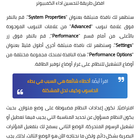
افضل طريقة لتحسين اداء الكمبيوتر
ستظهر لك نافذة منبثقة بعنوان "
System Properties
". قم بالنقر
فوق علامة تبويب "
Advanced
" من علامات التبويب الموجودة
بالأعلى. من أمام قسم "
Performance
"، قم بالنقر فوق زر
"
Settings
". وستظهر لك نافذة منبثقة أخرى أطول قليلاً بعنوان
"
Performance Options
". هذه النافذة تمنحك مجموعة مختلفة من
أوضاع التشغيل للنظام، على غرار أوضاع توفير الطاقة.
اقرأ أيضًا:
أخطاء شائعة هي السبب في بطء
الحاسوب وكيف تحل المشكلة
افتراضيًا، تكون إعدادات النظام مضبوطة على وضع متوازن، بحيث
يكون النظام مسؤول عن تحديد المناسبة التي يجيب فيها تعطيل أو
تشغيل الرسوم المتحركة. الوضع الثاني يسمح لك بتفعيل المؤثرات
البصرية بشكل دائم. ولكن ما نحتاجه الآن هو الوضع الثالث. لذلك، يجب