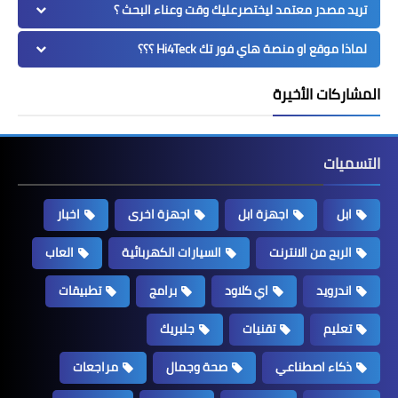
تريد مصدر معتمد ليختصرعليك وقت وعناء البحث ؟
لماذا موقع او منصة هاي فور تك Hi4Teck ؟؟؟
المشاركات الأخيرة
التسميات
ابل
اجهزة ابل
اجهزة اخرى
اخبار
الربح من الانترنت
السيارات الكهربائية
العاب
اندرويد
اي كلاود
برامج
تطبيقات
تعليم
تقنيات
جلبريك
ذكاء اصطناعي
صحة وجمال
مراجعات