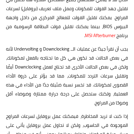
تقليل جهد الفولت للمكونات وعمل ملف تعريف (بروفايل) لسرعات
المراوح. يمكنك تقليل الفولت للمعالج المركزي من داخل واجهة
البيوس BIOS، بينما يمكنك تقليل فولت البطاقة الرسومية من
برنامج
MSI Afterburner
.
يجب أن تقرأ جيدًا عن عمليات الــ Downclocking و Undervolting لأنه
في بعض الحالات قد تكون هي كل ما تحتاجه بالفعل لمكوناتك،
ولكن في بعض الحالات الأخرى قد تحتاج لعمل Downclocking أيضًا
وتقليل سرعات التردد للمكونات، مما قد يؤثر على ذروة الأداء
القصوى لمكوناتك. قد تخسر نسبة ضئيلة جدًا من الأداء في هذه
العملية، ولكنك ستحصل على درجة حرارة ممتازة وضوضاء أقل
وضوحًا من المراوح.
إذا كنت لا تريد المخاطرة، فيمكنك عمل بروفايل لسرعات المراوح
الموجودة في الحاسوب، ولكن لا تحاول عمل بروفايل يأتي على