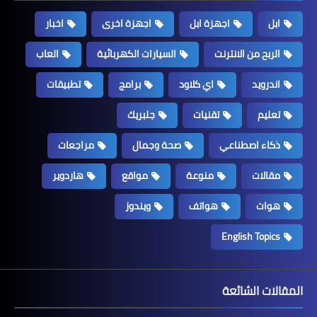
ابل
اجهزة ابل
اجهزة اخرى
اخبار
الربح من الانترنت
السيارات الكهربائية
العاب
اندرويد
اي كلاود
برامج
تطبيقات
تعليم
تقنيات
جلبريك
ذكاء اصطناعي
صحة وجمال
مراجعات
مقالات
منوعة
مواقع
هاردوير
هوات
هواتف
ويندوز
English Topics
المقالات الشائعة