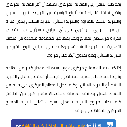
بعد ذلك، ننتقل إلى المعالج المركزي. نعتقد أن أمر المعالج المركزي
واضح تمامًا. فلديك ثلاث أنواع قياسية من التبريد: التبريد السلبي
والتبريد النشط بالمراوح والتبريد السائل. التبريد السلبي يكون عبارة
عن مبدد حراري لا يحتوي على أي مراوح، مسؤول عن امتصاص
الحرارة من سطح المعالج وتصريفها عبر مجموعة متعددة من فتحات
التهوية. أما التبريد النشط فهو يعتمد على المراوح. النوع الأخير هو
التبريد السائل، وهو يحتوي أيضًا على مراوح.
إذا كنت تمتلك معالج مركزي قوي يستهلك مقدار كبير من الطاقة
وتريد الحفاظ على عمره الافتراضي، فيجب أن تعتمد إما على التبريد
النشط أو التبريد السائل. وكلما دخل المعالج المركزي في حالة من
النشاط للعمل بطاقته الكاملة واستهلك مقدار كبير من الطاقة،
كلما بدأت مراوح التبريد بالعمل بسرعات أعلى لتبريد المعالج
المركزي للحفاظ على حياته.
اقرأ أيضًا:
علامات تشير إلى احتضار كارت الشاشة