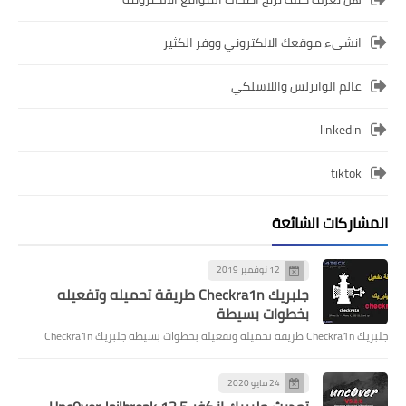
انشىء موقعك الالكتروني ووفر الكثير
عالم الوايرلس واللاسلكي
linkedin
tiktok
المشاركات الشائعة
12 نوفمبر 2019
جلبريك Checkra1n طريقة تحميله وتفعيله
بخطوات بسيطة
جلبريك Checkra1n طريقة تحميله وتفعيله بخطوات بسيطة جلبريك Checkra1n
24 مايو 2020