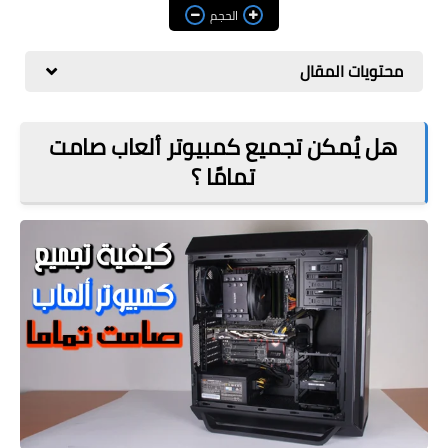
مراجعات
الحجم
العاب
محتويات المقال
صحة وجمال
الربح من الانترنت
هل يُمكن تجميع كمبيوتر ألعاب صامت
تمامًا ؟
ذكاء اصطناعي