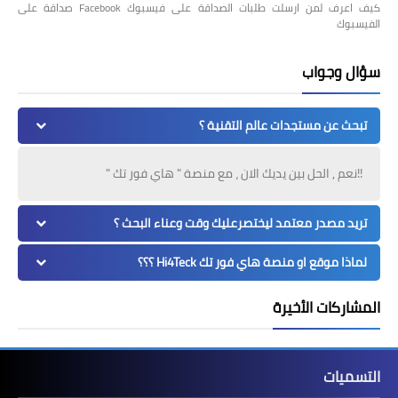
كيف اعرف لمن ارسلت طلبات الصداقة على فيسبوك Facebook صداقة على
الفيسبوك
سؤال وجواب
تبحث عن مستجدات عالم التقنية ؟
!!نعم , الحل بين يديك الان ، مع منصة " هاي فور تك "
تريد مصدر معتمد ليختصرعليك وقت وعناء البحث ؟
لماذا موقع او منصة هاي فور تك Hi4Teck ؟؟؟
المشاركات الأخيرة
التسميات