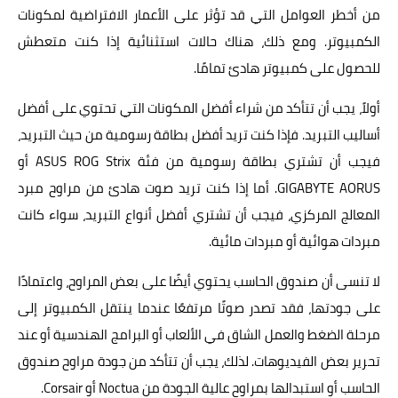
من أخطر العوامل التي قد تؤثر على الأعمار الافتراضية لمكونات
الكمبيوتر. ومع ذلك، هناك حالات استثنائية إذا كنت متعطش
للحصول على كمبيوتر هادئ تمامًا.
أولاً، يجب أن تتأكد من شراء أفضل المكونات التي تحتوي على أفضل
أساليب التبريد. فإذا كنت تريد أفضل بطاقة رسومية من حيث التبريد،
فيجب أن تشتري بطاقة رسومية من فئة ASUS ROG Strix أو
GIGABYTE AORUS. أما إذا كنت تريد صوت هادئ من مراوح مبرد
المعالج المركزي، فيجب أن تشتري أفضل أنواع التبريد، سواء كانت
مبردات هوائية أو مبردات مائية.
لا تنسى أن صندوق الحاسب يحتوي أيضًا على بعض المراوح، واعتمادًا
على جودتها، فقد تصدر صوتًا مرتفعًا عندما ينتقل الكمبيوتر إلى
مرحلة الضغط والعمل الشاق في الألعاب أو البرامج الهندسية أو عند
تحرير بعض الفيديوهات. لذلك، يجب أن تتأكد من جودة مراوح صندوق
الحاسب أو استبدالها بمراوح عالية الجودة من Noctua أو Corsair.