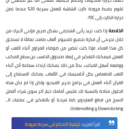
حساب حرارة المكونات وتخاطر بحياتها. بمعنى أنه غير منطقي أن
تقوم بضبط مروحة كارت الشاشة للعمل بسرعة 20% عندما تصل
حرارة الكارت إلى 70C.
الخلاصة
إذا كنت تريد رأيي الشخصي بشكل صريح فإنني أخبرك من
خلال تجربتي أن فكرة تجميع كمبيوتر ألعاب صامت تمامًا لا تستحق
كل هذا العناء. فإذا كنت تتضرر من ضوضاء المراوح أثناء اللعب أو
العمل، فيمكنك التفكير في إبعاد صندوق الحاسب عن سطح المكتب
ووضعه أسفل المكتب. بدلاً من ذلك يمكنك ارتداء سماعة أذن أثناء
اللعب للانغماس بكل أحاسيسك في الألعاب. يمكنك الاستماع إلى
القرآن أثناء العمل في برامج تحرير الفيديو. ولكن إذا لم تكن هذه
الحلول متاحة بالنسبة لك، فليس أمامك خيار آخر سوى شراء أفضل
النسخ من قطع الهاردوير كما شرحنا أو بالتفكير في عمليات الــ
Downclocking و Undervolting.
اقرأ المزيد:
كيفية التحكم في سرعة مروحة