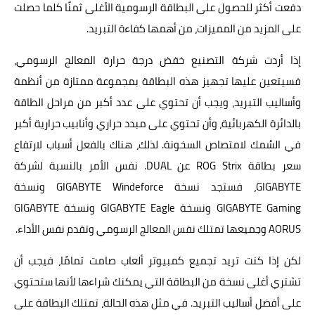
دفعت أكثر للحصول على البطاقة الرسومية الأغلى ثمنًا كلما حصلت
على المزيد من المميزات، من أهمها كفاءة التبريد.
إذا أردت شركة التصنيع خفض درجة حرارة المعالج الرسومي،
فسيتعين عليها تجهيز هذه البطاقة بمجموعة ممتازة من أنظمة
وأساليب التبريد، ويجب أن تحتوي على عدد أكبر من مراحل الطاقة
بالدائرة الكهربائية، وأن تحتوي على مبدد حراري وأنابيب حرارية أكبر
في السُمك لامتصاص السخونة. لذلك، هناك بالفعل أسباب لارتفاع
سعر بطاقة ROG Strix عن DUAL. نفس الأمر بالنسبة لشركة
GIGABYTE، فستجد نسخة GIGABYTE Windeforce ونسخة
GIGABYTE Gaming ونسخة GIGABYTE Eagle ونسخة GIGABYTE
AORUS وجميعها تمتلك نفس المعالج الرسومي وتقدم نفس الأداء.
لكن إذا كنت تريد تجميع كمبيوتر ألعاب صامت تمامًا، فيجب أن
تشتري أغلى نسخة من البطاقة التي يمكنك شراءها لأنها ستحتوي
على أفضل أساليب التبريد. في مثل هذه الحالة، تمتلك البطاقة على