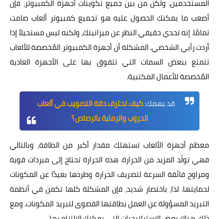
المستخدمين. ولكن من بين جميع تكوينات أجهزة الكمبيوتر، فإن
أصعب ما يمكنك الحصول عليه هو تجميع كمبيوتر ألعاب صامت
تمامًا. إنه تحدي حقيقي النظر عن ميزانيتك، ولكنه ليس مستحيلاً إذا
أردت رأيي الشخصي. المشكلة أن أجهزة الكمبيوتر المُخصصة للألعاب
تتمتع ببعض السمات التي تتفوق بها على الأجهزة العادية
المُخصصة للأعمال المكتبية.
قد يهمك:
كيف تحترف دقة التصويب في ألعاب
الحروب والرماية بالرصاص؟
معظم أجهزة الألعاب تستهلك مقدار أكبر من الطاقة، وبالتالي
فهي تولّد المزيد من الحرارة. هذه الحرارة تحتاج إلى مبردات قوية
ومراوح فائقة السرعة لتصريف الحرارة وطردها بعيدًا عن المكونات
لحمايتها. لذا، باختصار شديد، فإن المشكلة كلها تكمن في أنظمة
التبريد المسؤولة عن العمل بطاقتها القصوى لتبريد المكونات. ومع
ذلك، هناك بعض الاستراتيجيات التي يمكنك الالتزام بها.