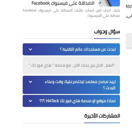
الصداقة على فيسبوك Facebook
ى به من قِبل شركة تصنيع كارت الشاشة وليست شركة NVIDIA
كيف اعرف لمن ارسلت طلبات الصداقة على فيسبوك Facebook
ضي،
صداقة على الفيسبوك
سؤال وجواب
تبحث عن مستجدات عالم التقنية ؟
!!نعم , الحل بين يديك الان ، مع منصة " هاي فور تك "
تريد مصدر معتمد ليختصرعليك وقت وعناء
البحث ؟
لماذا موقع او منصة هاي فور تك Hi4Teck ؟؟؟
المشاركات الأخيرة