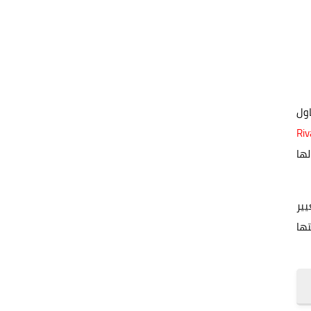
اول
Riv
لها
يير
تها