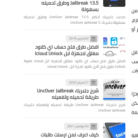
Jailbreak 13.5 وطرق تحميله
بسهولة
من
تحديث جلبريك انكفر Unc0ver Jailbreak 13.5 وطرق تحميله
زم،
بسهولة جلبريك Unc0ver Jailbreak 5
 أو
02 مارس 2019
افضل طرق فتح حساب اي كلاود
أقل
مغلق لاجهزة ابل Icloud Unlock
سب
افضل طرق فتح حساب اي كلاود مغلق لاجهزة ابل Apple Icloud
Unlock طرق فتح الاي كلاود لاجزة آبل Icloud Unlock
تك الشركة المصنعة أن متطلبات تشغيل كارت الشاشة ضرورة وجود مزود طاقة بسعة 1000 وات،
27 فبراير 2020
شرح جلبريك Unc0ver Jailbreak
رًا
طريقة تحميله وتفعيله
طوال اللعبة، ولكن
شرح جلبريك Unc0ver Jailbreak طريقة تحميله وتفعيله جلبريك
Unc0ver Jailbreak
سليمة
03 نوفمبر 2021
كيف اعرف لمن ارسلت طلبات
تهلاك الطاقة