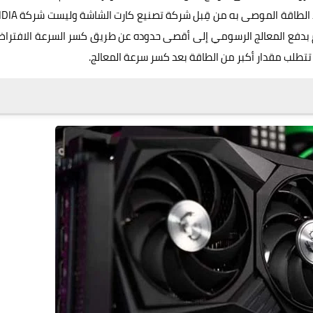
ومراجعات قسم "Spikes" وقبل كل شيء، يجب أن تمتلك مزود الطاقة الموص
قوم بدفع المعالج الرسومي إلى أقصى حدوده عن طريق كسر السرعة الافترا
 تتطلب مقدار أكبر من الطاقة بعد كسر سرعة المعالج.