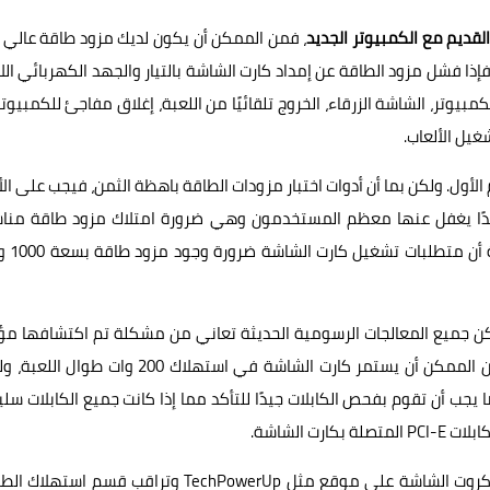
لقديم مع الكمبيوتر الجديد
، فمن الممكن أن يكون لديك مزود طاقة عالي 
ذا فشل مزود الطاقة عن إمداد كارت الشاشة بالتيار والجهد الكهربائي اللا
وتر، الشاشة الزرقاء، الخروج تلقائيًا من اللعبة، إغلاق مفاجئ للكمبيوتر
غيل الألعاب.
الأول. ولكن بما أن أدوات اختبار مزودات الطاقة باهظة الثمن، فيجب على ال
 جدًا يغفل عنها معظم المستخدمون وهي ضرورة امتلاك مزود طاقة منا
لمتطلبات تشغيل كارت الشاشة. فإذا أخبر
كن جميع المعالجات الرسومية الحديثة تعاني من مشكلة تم اكتشافها مؤخ
تُعرف باسم "Spikes" أو ارتفاعات مفاجئة في جهد التيار. فمن الممكن أن يستمر كارت الشاشة في استهلاك 200 وات 
تطلب المعالج الرسومي أكثر من 400 وات. أيضًا يجب أن تقوم بفحص الكابلات جيدًا للتأكد مما إذا كانت جميع الكابلات 
 الشاشة.
لذلك، قبل أن تشتري مزود طاقة، يجب أن تتأكد من مراجعات كروت الشاشة على موقع مثل TechPowerUp وتراقب قسم اس