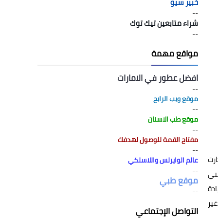
خبير سيو
--
شراء متابعين تيك توك
--
مواقع مهمة
افضل عطور في الامارات
--
موقع ويب الرابح
--
موقع طب الاسنان
--
مفتاح القمة للوصول لهدفك
--
ارت
عالم الوايرلس واللاسلكي
--
نني
موقع طبي
ادة
--
ير
التواصل الإجتماعي