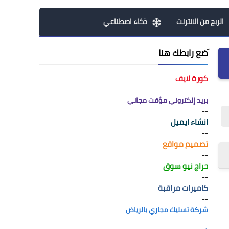
الربح من الانترنت
ذكاء اصطناعي
َضع رابطك هنا
كورة لايف
--
بريد إلكتروني مؤقت مجاني
--
انشاء ايميل
--
تصميم مواقع
--
حراج نيو سوق
--
كاميرات مراقبة
--
شركة تسليك مجاري بالرياض
--