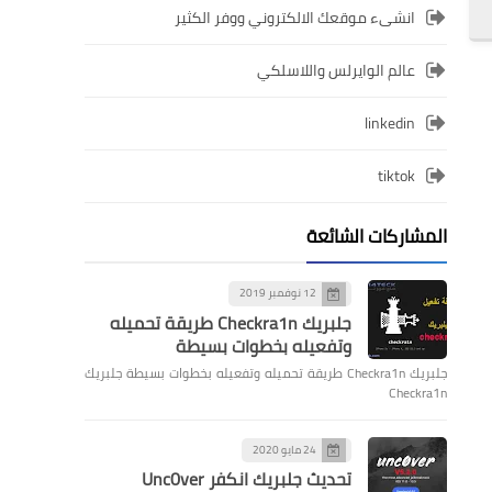
انشىء موقعك الالكتروني ووفر الكثير
عالم الوايرلس واللاسلكي
linkedin
tiktok
المشاركات الشائعة
12 نوفمبر 2019
جلبريك Checkra1n طريقة تحميله
وتفعيله بخطوات بسيطة
جلبريك Checkra1n طريقة تحميله وتفعيله بخطوات بسيطة جلبريك
Checkra1n
24 مايو 2020
تحديث جلبريك انكفر Unc0ver