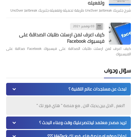
وتفعيله
شرح جلبريك Unc0ver Jailbreak طريقة تحميله وتفعيله جلبريك Unc0ver Jailbreak
03 نوفمبر 2021
كيف اعرف لمن ارسلت طلبات الصداقة على
فيسبوك Facebook
كيف اعرف لمن ارسلت طلبات الصداقة على فيسبوك Facebook صداقة على
الفيسبوك
سؤال وجواب
تبحث عن مستجدات عالم التقنية ؟
!!نعم , الحل بين يديك الان ، مع منصة " هاي فور تك "
تريد مصدر معتمد ليختصرعليك وقت وعناء البحث ؟
لماذا موقع او منصة هاي فور تك Hi4Teck ؟؟؟