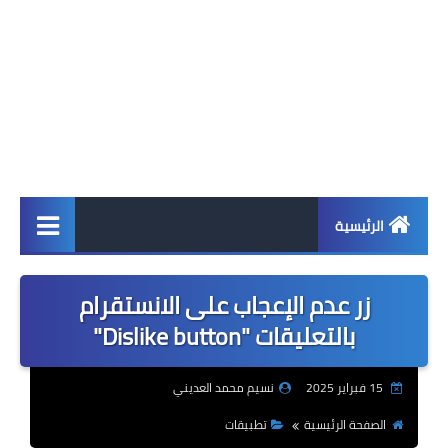
الرئيسية
اخبار
زر عدم الإعجاب على الانستقرام
ابل
بالتعليقات "Dislike button"
اندرويد
15 فبراير 2025
نسيم محمد العديني
ويندوز
الصفحة الرئيسية
تطبيقات