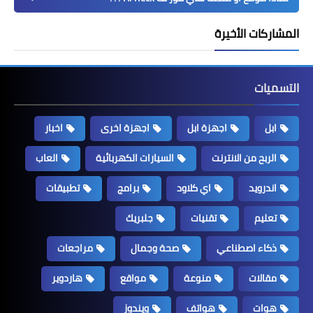
المشاركات الأخيرة
التسميات
ابل
اجهزة ابل
اجهزة اخرى
اخبار
الربح من الانترنت
السيارات الكهربائية
العاب
اندرويد
اي كلاود
برامج
تطبيقات
تعليم
تقنيات
جلبريك
ذكاء اصطناعي
صحة وجمال
مراجعات
مقالات
منوعة
مواقع
هاردوير
هوات
هواتف
ويندوز