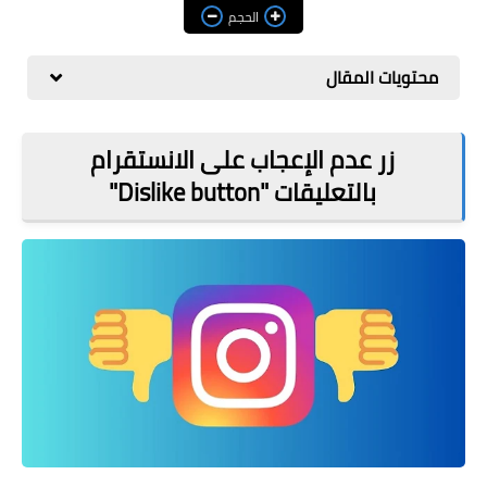
مراجعات
الحجم
العاب
محتويات المقال
صحة وجمال
الربح من الانترنت
زر عدم الإعجاب على الانستقرام
بالتعليقات "Dislike button"
ذكاء اصطناعي