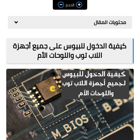
مراجعات
الحجم
العاب
محتويات المقال
صحة وجمال
الربح من الانترنت
كيفية الدخول للبيوس على جميع أجهزة
اللاب توب واللوحات الأم
ذكاء اصطناعي