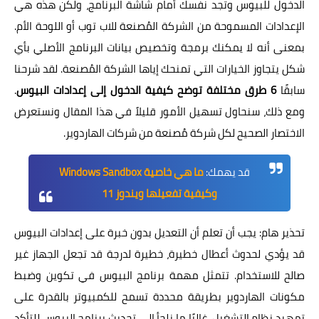
الدخول للبيوس وتجد نفسك أمام شاشة البرنامج، ولكن هذه هي
الإعدادات المسموحة من الشركة المُصنعة للاب توب أو اللوحة الأم.
بمعنى أنه لا يمكنك برمجة وتخصيص بيانات البرنامج الأصلي بأي
شكل يتجاوز الخيارات التي تمنحك إياها الشركة المُصنعة. لقد شرحنا
سابقًا
6 طرق مختلفة توضح كيفية الدخول إلى إعدادات البيوس
.
ومع ذلك، سنحاول تسهيل الأمور قليلاً في هذا المقال ونستعرض
الاختصار الصحيح لكل شركة مُصنعة من شركات الهاردوير.
قد يهمك:
ما هي خاصية Windows Sandbox
وكيفية تفعيلها ويندوز 11
تحذير هام: يجب أن تعلم أن التعديل بدون خبرة على إعدادات البيوس
قد يؤدي لحدوث أعطال خطيرة، خطيرة لدرجة قد تجعل الجهاز غير
صالح للاستخدام. تتمثل مهمة برنامج البيوس في تكوين وضبط
مكونات الهاردوير بطريقة محددة تسمح للكمبيوتر بالقدرة على
تمهيد نظام التشغيل. غالبًا ما نلجأ إلى تحديث برنامج البيوس للتأكد