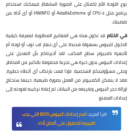
نوع اللوحة الأم (كمثال على الصورة السابقة)، فيمكنك استخدام
برنامج مثل CPU-z أو Aida64Extreme أو HWiNFO أو أي أداة من
تفضيلك.
في الختام
قد تكون هذه هي المفاتيح المطلوبة لمعرفة كيفية
الدخول للبيوس بسهولة شديدة على أي جهاز لاب توب أو لوحة أم
لأجهزة كمبيوتر سطح المكتب. لقد أخبرناكم بأن التعديل على
إعدادات البيوس بدون خبرة هي تجربة محفوفة بالكثير من المخاطر
وعلى مسؤوليتكم الشخصية. فإذا قمت بارتكاب أي أخطاء خطيرة،
فقد لا يتمكن الكمبيوتر من العمل بصورة طبيعية. حينها ستحتاج
لإزالة حجر البيوس وتفريغه من البيانات ثم إعادة تركيبه لعودته إلى
إعدادات المصنع.
اقرأ المزيد:
أهم إعدادات البيوس BIOS التي يجب
تغييرها للحصول على أفضل أداء