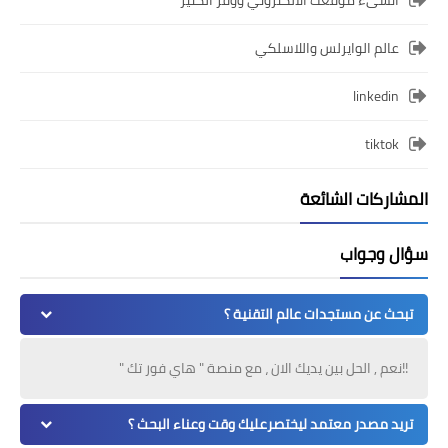
انشىء موقعك الالكتروني ووفر الكثير
عالم الوايرلس واللاسلكي
linkedin
tiktok
المشاركات الشائعة
سؤال وجواب
تبحث عن مستجدات عالم التقنية ؟
!!نعم , الحل بين يديك الان ، مع منصة " هاي فور تك "
تريد مصدر معتمد ليختصرعليك وقت وعناء البحث ؟