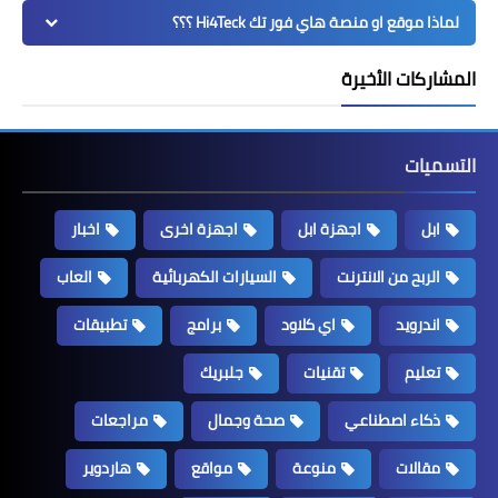
لماذا موقع او منصة هاي فور تك Hi4Teck ؟؟؟
المشاركات الأخيرة
التسميات
ابل
اجهزة ابل
اجهزة اخرى
اخبار
الربح من الانترنت
السيارات الكهربائية
العاب
اندرويد
اي كلاود
برامج
تطبيقات
تعليم
تقنيات
جلبريك
ذكاء اصطناعي
صحة وجمال
مراجعات
مقالات
منوعة
مواقع
هاردوير