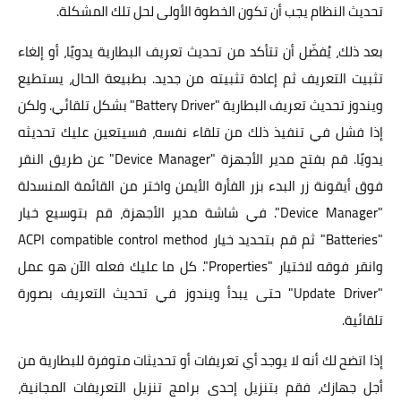
تحديث النظام يجب أن تكون الخطوة الأولى لحل تلك المشكلة.
بعد ذلك، يُفضّل أن تتأكد من تحديث تعريف البطارية يدويًا، أو إلغاء
تثبيت التعريف ثم إعادة تثبيته من جديد. بطبيعة الحال، يستطيع
ويندوز تحديث تعريف البطارية "Battery Driver" بشكل تلقائي. ولكن
إذا فشل في تنفيذ ذلك من تلقاء نفسه، فسيتعين عليك تحديثه
يدويًا. قم بفتح مدير الأجهزة "Device Manager" عن طريق النقر
فوق أيقونة زر البدء بزر الفأرة الأيمن واختر من القائمة المنسدلة
"Device Manager". في شاشة مدير الأجهزة، قم بتوسيع خيار
"Batteries" ثم قم بتحديد خيار ACPI compatible control method
وانقر فوقه لاختيار "Properties". كل ما عليك فعله الآن هو عمل
"Update Driver" حتى يبدأ ويندوز في تحديث التعريف بصورة
تلقائية.
إذا اتضح لك أنه لا يوجد أي تعريفات أو تحديثات متوفرة للبطارية من
أجل جهازك، فقم بتنزيل إحدى برامج تنزيل التعريفات المجانية،