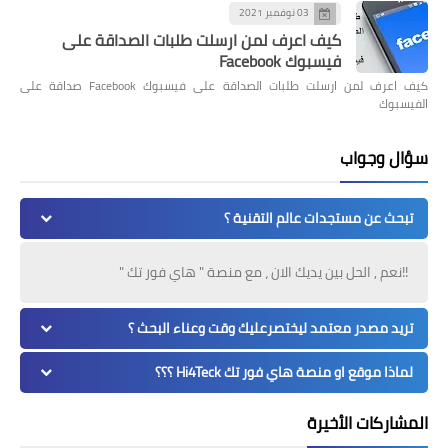
03 نوفمبر 2021
كيف اعرف لمن ارسلت طلبات الصداقة على
فيسبوك Facebook
كيف اعرف لمن ارسلت طلبات الصداقة على فيسبوك Facebook صداقة على
الفيسبوك
سؤال وجواب
تبحث عن مستجدات عالم التقنية ؟
!!نعم , الحل بين يديك الان ، مع منصة " هاي فور تك "
تريد مصدر معتمد ليختصرعليك وقت وعناء البحث ؟
لماذا موقع او منصة هاي فور تك Hi4Teck ؟؟؟
المشاركات الأخيرة