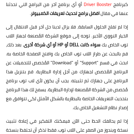
كبرنامج
Driver Booster
أو أي برنامج آخر من البرامج التي تحدثنا
عنها في مقال
افضل برامج تحديث تعريفات الكمبيوتر
.
إذا لم تفلح الحلول السابقة، فلا يزال لدينا حل آخر قبل الانتقال إلى
الخيار النووي الأخير. توجه إلى موقع الشركة المُصنعة لجهاز اللاب
توب الخاص بك
سواء كانت DELL أو HP أو أي شركة أخرى
. بعد ذلك،
قم بالبحث عن طراز اللاب توب الخاص بك وافتح الصفحة الخاصة به.
ابحث في قسم "Support" أو "Download" المُخصص للتحميلات عن
البرنامج المُخصص لجهازك من أجل إدارة البطارية. قم بتنزيل هذا
البرنامج على جهازك ثم تثبيته. يجب أن يكون لأي لاب توب برنامج
مُخصص من الشركة المُصنعة لإدارة البطارية. يسمح لك هذا البرنامج
بتحديث التعريفات الخاصة بالبطارية بالشكل الأمثل لكي تتوافق مع
إصدار نظام التشغيل الخاص بك.
إذا لم يحالفك الحظ حتى الآن، فيمكنك التفكير في إعادة تثبيت
نسخة ويندوز من الصفر على اللاب توب. فقط تذكر أن تحتفظ بنسخة