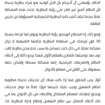
الحالة، يؤسفني أن أخبركم بأن الحل الوحيد هو شراء بطارية جديدة
لأن النظام أصبح غير قادر على رؤية البطارية. تحدث هذه المشكلة
عادةً عندما تتلف أغلب خلايا البطارية الكيميائية المسؤولة عن تخزين
الطاقة.
ومع ذلك، إذا استطاع الويندوز رؤية البطارية ويوفر لها قراءة بنسبة
0%، فإن فرصتك في استعادة البطارية لحالتها الطبيعية لا تزال
ممكنة عمليًا. في حال كنت تتساءل ما سبب عدم شحن بطارية اللاب
توب بعد توصيلها بالشاحن بالمقام الأول، فهذا يرجع دائمًا إلى أخطاء
النظام والتعريفات البرمجية. إنها مشكلة بسيطة ويُمكن حلها
بسهولة، على الأقل في معظم الأحوال.
أولاً، يجب التحقق مما إذا كانت هناك أي تحديثات جديدة مطلوبة
لنظام التشغيل ويجب عليك تثبيتها فورًا. عادةً ما توفر تحديثات
ويندوز إصلاحات لمعظم المشاكل والأخطاء من كل الأنواع، بما في
ذلك أخطاء الاتصال بين نظام التشغيل ونظام إدارة البطارية. لذا،