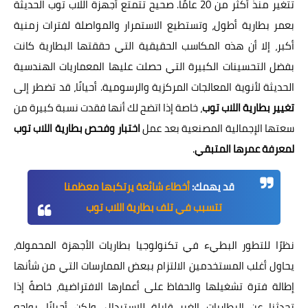
تتغير منذ أكثر من 20 عامًا. صحيح تتمتع أجهزة اللاب توب الحديثة
بعمر بطارية أطول، وتستطيع الاستمرار والمواصلة لفترات زمنية
أكبر، إلا أن هذه المكاسب الحقيقية التي حققتها البطارية كانت
بفضل التحسينات الكبيرة التي حصلت عليها المعماريات الهندسية
الحديثة لأنوية المعالجات المركزية والرسومية. أحيانًا، قد تضطر إلى
تغيير بطارية اللاب توب
، خاصة إذا اتضح لك أنها فقدت نسبة كبيرة من
سعتها الإجمالية المصنعية بعد عمل
اختبار وفحص بطارية اللاب توب
لمعرفة عمرها المتبقي
.
قد يهمك:
أخطاء شائعة يرتكبها معظمنا
تتسبب في تلف بطارية اللاب توب
نظرًا للتطور البطيء في تكنولوجيا بطاريات الأجهزة المحمولة،
يحاول أغلب المستخدمين الالتزام ببعض الممارسات التي من شأنها
إطالة فترة تشغيلها والحفاظ على أعمارها الافتراضية، خاصةً إذا
تحدثنا عن البطاريات الغير قابلة للاستبدال. ولكن أحيانًا، يواجه