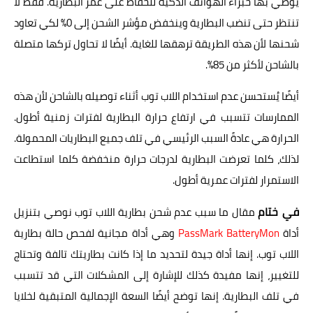
يوصي بها خبراء الهواتف الذكية للحفاظ على عمر البطارية. فقط لا
تنتظر حتى تنضب البطارية وينخفض مؤشر الشحن إلى 0% لكي تعاود
شحنها لأن هذه الطريقة ترهقها للغاية. أيضًا لا تحاول تركها متصلة
بالشاحن لأكثر من 85%.
أيضًا يُستحسن عدم استخدام اللاب توب أثناء توصيله بالشاحن لأن هذه
الممارسات تتسبب في ارتفاع حرارة البطارية لفترات زمنية أطول.
الحرارة هي عادةً السبب الرئيسي في تلف جميع البطاريات المحمولة.
لذلك، كلما تعرضت البطارية لدرجات حرارة منخفضة كلما استطاعت
الاستمرار لفترات عمرية أطول.
في ختام
مقال ما سبب عدم شحن بطارية اللاب توب نوصي بتنزيل
أداة
PassMark BatteryMon
وهي أداة مجانية لفحص حالة بطارية
اللاب توب. إنها أداة جيدة لتحديد ما إذا كانت بطاريتك تالفة وتحتاج
للتغيير، إنها مفيدة كذلك للإشارة إلى المشكلات التي قد تتسبب
في تلف البطارية. إنها توضح أيضًا السعة الإجمالية المتبقية لخلايا