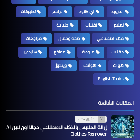
اندرويد
اي كلاود
برامج
تطبيقات
تعليم
تقنيات
جلبريك
ذكاء اصطناعي
صحة وجمال
مراجعات
مقالات
منوعة
مواقع
هاردوير
هوات
هواتف
ويندوز
English Topics
المقالات الشائعة
13 أبريل 2024
إزالة الملابس بالذكاء الاصطناعي مجانا اون لاين AI
Clothes Remover