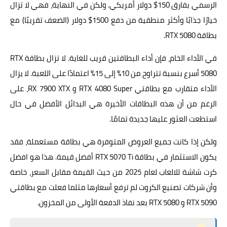
الرسمي بفارق 150$ دولار أمريكي. ولكن في النهاية، فهي لا تزال
خيارًا جذابًا وأكثر منطقية من دفع 1500$ دولار (الضعف تقريبًا) مع
بطاقة RTX 5080.
في الأداء الخام، فإن أداء البطاقتين قريب للغاية. لا تزال بطاقة RTX
5080 أسرع بنسبة تتراوح من 10% إلى 15% اعتمادًا على اللعبة. لا يزال
الأداء متقارب مع بطاقتي RTX 4080 Super و RX 7900 XTX، على
الرغم من أن هذه البطاقات الأخيرة هي البدائل الأفضل في حال
استطعت العثور عليها جديدة تمامًا.
ولكن إذا كانت جميع العروض المتوفرة هي بطاقة مستعملة، فقد
يكون الاستثمار في بطاقة RTX 5070 Ti أفضل قيمة. هذا هو افضل
كرت شاشة للالعاب لعام 2025 من حيث القيمة مقابل السعر، خاصة
وأن شركات تصنيع الكروت لم ترفع أسعارها مثلما فعلت مع بطاقتي
RTX 5090 و RTX 5080 بعد نفاذ الدفعة الأولى من المخزون.