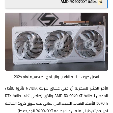
4-
بطاقة AMD RX 9070 XT
افضل كروت شاشة للالعاب والبرامج الهندسية لعام 2025
الأمر المثير للسخرية أن حتى عشاق شركة NVIDIA تأثروا بالأداء
المذهل لبطاقة AMD RX 9070 XT والذي يُضاهي أداء بطاقة RTX
5070 Ti. للأسف الشديد، التخبط الذي يعاني منه سوق كروت الشاشة
لم يرحم أي طراز، بما في ذلك بطاقة RX 9070 XT الجديدة كليًا.