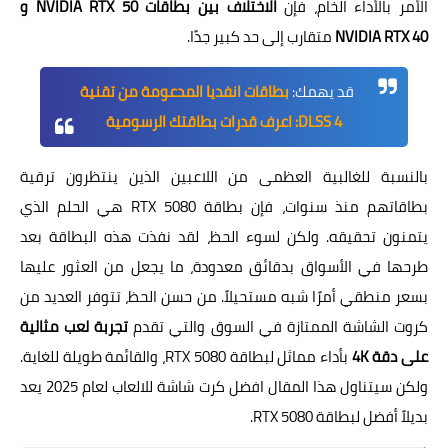
الأمر بالأداء الخام، فإن
الاختلاف بين بطاقات NVIDIA RTX 50 و
NVIDIA RTX 40
متقارب إلى حد كبير جدًا.
قد يهمك:
بطاقات انفديا المدعومة من تقنية
DLSS 4: اعرف قدرات بطاقتك الرسومية
بالنسبة للغالبية العظمى من اللاعبين الذين ينتظرون ترقية
بطاقاتهم منذ سنوات، فإن بطاقة RTX 5080 هي الحلم الذي
يتمنون تحقيقه. ولكن لسوء الحظ، لقد نفذت هذه البطاقة بعد
طرحها في الأسواق بدقائق معدودة، ما يجعل من العثور عليها
بسعر منطقي أمرًا شبه مستحيلاً. من حسن الحظ، تتوفر العديد من
كروت الشاشة الممتازة في السوق والتي تقدم
تجربة لعب مثالية
على دقة 4K
بأداء مماثل لبطاقة RTX 5080، والقائمة طويلة للغاية.
ولكن سيتناول هذا المقال افضل كرت شاشة للالعاب لعام 2025 يعد
بديلاً أفضل لبطاقة RTX 5080.