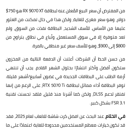
من المفترض أن سعر البيع المُعلن عنه لبطاقة RX 9070 XT هو 750$
دولار، وهو سعر مغري للغاية، ولكن هذا في حال تمكنت من العثور
عليها من الأساس. للأسف الشديد، البطاقة نفذت من السوق، ولم
تعد متوفرة إلا في سوق المستعمل، وتُباع في نطاق يتراوح من
800$ إلى 900$، وهو للأسف سعر غير منطقي بالمرة.
من حسن الحظ أن الشركات أعلنت أن الدفعة التالية من المخزون
ستكون أفضل وأكثر انتشارًا بحلول الشهر القادم. يجب أن تنتهي
أزمة الطلب على البطاقات الجديدة في غضون أسابيع/أشهر قليلة.
توفر البطاقة أداء مماثل لبطاقة RTX 5070 Ti، على الرغم من إنها
تفتقر لدعم DLSS، ولكن كما أشرنا منذ قليل، فلقد تحسنت تقنية
FSR 3.1 بشكل كبير.
في الختام
، عند البحث عن افضل كرت شاشة للالعاب لعام 2025، فقد
قد تكون خيارات معظم المستخدمين محدودة للغاية اعتمادًا على ما