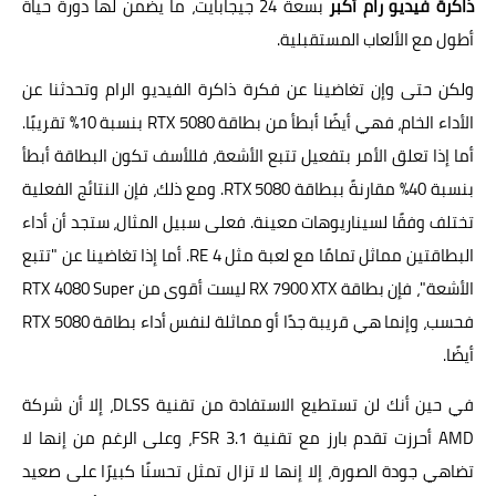
ذاكرة فيديو رام أكبر
بسعة 24 جيجابايت، ما يضمن لها دورة حياة
أطول مع الألعاب المستقبلية.
ولكن حتى وإن تغاضينا عن فكرة ذاكرة الفيديو الرام وتحدثنا عن
الأداء الخام، فهي أيضًا أبطأ من بطاقة RTX 5080 بنسبة 10% تقريبًا.
أما إذا تعلق الأمر بتفعيل تتبع الأشعة، فللأسف تكون البطاقة أبطأ
بنسبة 40% مقارنةً ببطاقة RTX 5080. ومع ذلك، فإن النتائج الفعلية
تختلف وفقًا لسيناريوهات معينة. فعلى سبيل المثال، ستجد أن أداء
البطاقتين مماثل تمامًا مع لعبة مثل RE 4. أما إذا تغاضينا عن "تتبع
الأشعة"، فإن بطاقة RX 7900 XTX ليست أقوى من RTX 4080 Super
فحسب، وإنما هي قريبة جدًا أو مماثلة لنفس أداء بطاقة RTX 5080
أيضًا.
في حين أنك لن تستطيع الاستفادة من تقنية DLSS، إلا أن شركة
AMD أحرزت تقدم بارز مع تقنية FSR 3.1، وعلى الرغم من إنها لا
تضاهي جودة الصورة، إلا إنها لا تزال تمثل تحسنًا كبيرًا على صعيد