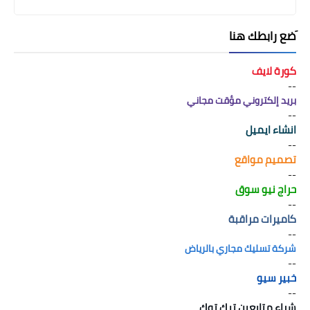
َضع رابطك هنا
كورة لايف
--
بريد إلكتروني مؤقت مجاني
--
انشاء ايميل
--
تصميم مواقع
--
حراج نيو سوق
--
كاميرات مراقبة
--
شركة تسليك مجاري بالرياض
--
خبير سيو
--
شراء متابعين تيك توك