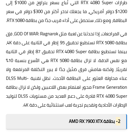
طرازات RTX 4080 Super التي تُباع بسعر يتراوح من 1000$ إلى
1200$ دولار أمريكي، ما يجعلك تدخر أكثر من 300$ دولار في سعر
البطاقة، ومع ذلك، ستحصل على أداء قريب جدًا من بطاقة RTX 5080.
في المراجعات، إذا تحدثنا عن لعبة مثل GOD Of WAR: Ragnarok، فإن
بطاقة RTX 5080 تستطيع تحقيق 95 إطار في الثانية على دقة 4K،
بينما تستطيع بطاقة RTX 4080 Super تحقيق 87 إطار في الثانية
مع نفس الدقة. لا تزال بطاقة RTX 5080 هي الأسرع بنسبة 10%
تقريبًا، ولكنه هامش فرق ضئيل جدًا لا يبرر التكلفة المرتفعة ولا
عناء محاولة العثور على البطاقة الأحدث. تظل تقنية DLSS Multi-
Frame Generation محور اهتمام بعض اللاعبين، ولكن لا تزال بطاقة
RTX 4080 Super قادرة على دعم العديد من مستويات DLSS لتوليد
الإطارات الأحادية وتقديم تجربة لعب استثنائية على دقة 4K.
2-
بطاقة AMD RX 7900 XTX