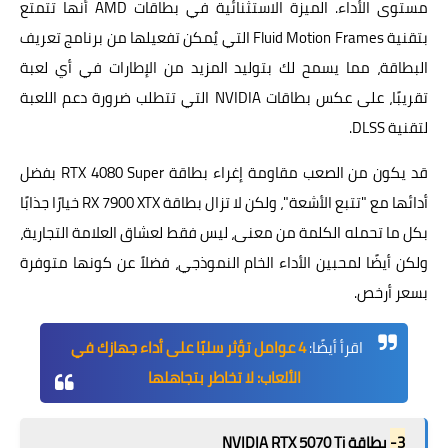
مستوى الأداء. الميزة الاستثنائية في بطاقات AMD أنها تتمتع
بتقنية Fluid Motion Frames التي يُمكن تفعيلها من برنامج تعريف
البطاقة، مما يسمح لك بتوليد المزيد من الإطارات في أي لعبة
تقريبًا، على عكس بطاقات NVIDIA التي تتطلب ضرورة دعم اللعبة
لتقنية DLSS.
قد يكون من الصعب مقاومة إغراء بطاقة RTX 4080 Super بفضل
أدائها مع "تتبع الأشعة"، ولكن لا تزال بطاقة RX 7900 XTX خيارًا جذابًا
بكل ما تحمله الكلمة من معنى، ليس فقط لعشاق العلامة التجارية،
ولكن أيضًا لمحبين الأداء الخام النموذجي، فضلاً عن كونها متوفرة
بسعر أرخص.
اقرأ أيضًا:
4 عوامل تؤثر سلبًا على أداء جهازك في
الألعاب: لا تخاطر بتجاهلها
3-
بطاقة NVIDIA RTX 5070 Ti