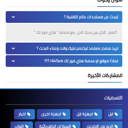
تبحث عن مستجدات عالم التقنية ؟
!!نعم , الحل بين يديك الان ، مع منصة " هاي فور تك "
تريد مصدر معتمد ليختصرعليك وقت وعناء البحث ؟
لماذا موقع او منصة هاي فور تك Hi4Teck ؟؟؟
المشاركات الأخيرة
التسميات
ابل
اجهزة ابل
اجهزة اخرى
اخبار
الربح من الانترنت
السيارات الكهربائية
العاب