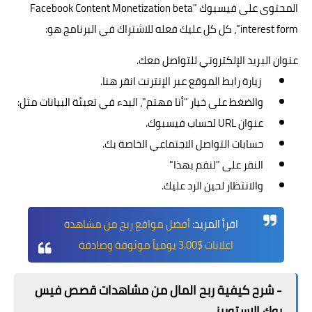
المحتوى على فيسبوك "Facebook Content Monetization beta
interest form"، كل كل عليك فعله للاشتراك في البرنامج هو:
عنوان البريد الإلكتروني للتواصل معك.
زيارة رابط الموقع عبر الإنترنت
انقر هنا
.
والضغط على خيار "أنا مهتم"، البدء في تعبئة البيانات مثل:
عنوان URL لحساب فيسبوك.
حسابات التواصل الاجتماعي الخاصة بك.
النقر على "لنقم بهذا"
والانتظار لحين الرد عليك.
اقرأ المزيد:
أفضل مواقع ربح من مشاهدة
اعلانات $3.00 يومياً موثوقة وصادقة
- شرح كيفية ربح المال من مشاهدات قصص فيس
بوك الاستوريز