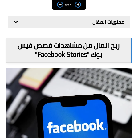
مراجعات
الحجم
العاب
محتويات المقال
صحة وجمال
الربح من الانترنت
ربح المال من مشاهدات قصص فيس
بوك "Facebook Stories"
ذكاء اصطناعي