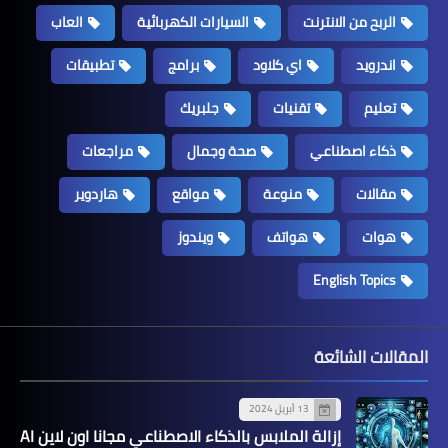
الربح من الانترنت
السيارات الكهربائية
العاب
اندرويد
اي كلاود
برامج
تطبيقات
تعليم
تقنيات
جلبريك
ذكاء اصطناعي
صحة وجمال
مراجعات
مقالات
منوعة
مواقع
هاردوير
هوات
هواتف
ويندوز
English Topics
المقالات الشائعة
13 أبريل 2024
إزالة الملابس بالذكاء الاصطناعي مجانا اون لاين AI