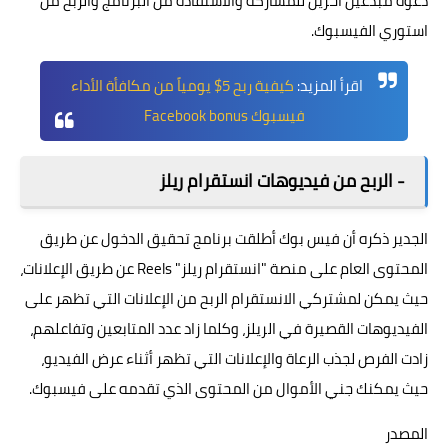
دعوة مبدعين آخرين للمشاركة والاستفادة من البرنامج والربح من
استوري الفيسبوك.
اقرأ المزيد:
كيفية ربح 5$ يومياً من مكافأة الأداء
فيسبوك Facebook bonus
- الربح من فيديوهات انستقرام ريلز
الجدير ذكره أن فيس بوك أطلقت برنامج تحقيق الدخول عن طريق
المحتوى العام على منصة "انستقرام ريلز" Reels عن طريق الإعلانات،
حيث يمكن لمشتركي الانستقرام الربح من الإعلانات التي تظهر على
الفيديوهات القصيرة في الريلز، وكلما زاد عدد المتابعين وتفاعلهم،
زادت الفرص لجذب الرعاة والإعلانات التي تظهر أثناء عرض الفيديو،
حيث يمكنك جني الأموال من المحتوى الذي تقدمه على فيسبوك.
المصدر