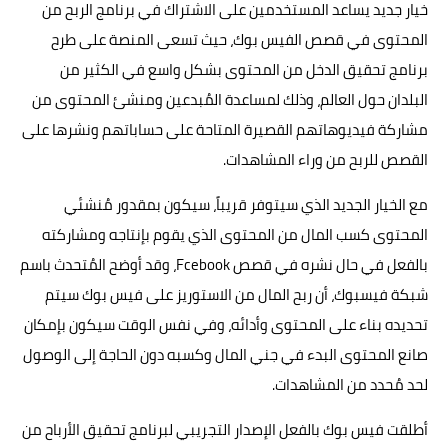
خيار جديد يساعد المستخدمين على الاشتراك في برنامج الربح من
المحتوى في قصص الفيس بوك، حيث تسعى المنصة على طرح
برنامج تحقيق الدخل من المحتوى بشكل واسع في الكثير من
البلدان حول العالم، وذلك لمساعدة المُبدعين ومنشئ المحتوى من
مشاركة فيديوهاتهم القصيرة المتاحة على حساباتهم ونشرها على
القصص للربح من وراء المشاهدات.
مع الخيار الجديد الذي سيتوفر قريباً، سيكون بمقدور مُنشئي
المحتوى كسب المال من المحتوى الذي يقوم بإنتاجه ومشاركته
بالفعل في حال نشره في قصص Fcebook، وقد أوضح المُتحدث باسم
شبكة فيسبوك، أن ربح المال من الاستوريز على فيس بوك سيتم
تحديده بناء على المحتوى وأدائه، وفي نفس الوقت سيكون بإمكان
صانع المحتوى البدء في جني المال وكسبه دون الحاجة إلى الوصول
لحد مُحدد من المشاهدات.
أطلقت فيس بوك بالفعل الإصدار التجريبي لبرنامج تحقيق الأرباح من