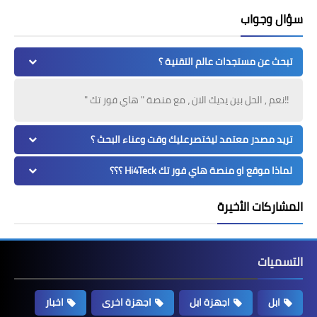
سؤال وجواب
تبحث عن مستجدات عالم التقنية ؟
!!نعم , الحل بين يديك الان ، مع منصة " هاي فور تك "
تريد مصدر معتمد ليختصرعليك وقت وعناء البحث ؟
لماذا موقع او منصة هاي فور تك Hi4Teck ؟؟؟
المشاركات الأخيرة
التسميات
ابل
اجهزة ابل
اجهزة اخرى
اخبار