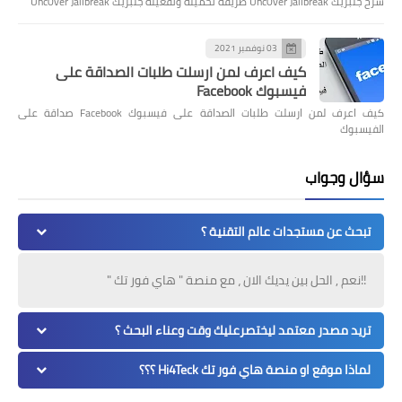
شرح جلبريك Unc0ver Jailbreak طريقة تحميله وتفعيله جلبريك Unc0ver Jailbreak
03 نوفمبر 2021
كيف اعرف لمن ارسلت طلبات الصداقة على
فيسبوك Facebook
كيف اعرف لمن ارسلت طلبات الصداقة على فيسبوك Facebook صداقة على
الفيسبوك
سؤال وجواب
تبحث عن مستجدات عالم التقنية ؟
!!نعم , الحل بين يديك الان ، مع منصة " هاي فور تك "
تريد مصدر معتمد ليختصرعليك وقت وعناء البحث ؟
لماذا موقع او منصة هاي فور تك Hi4Teck ؟؟؟