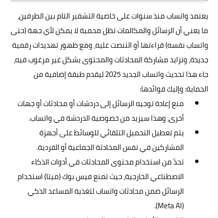
يعتمد واتساب منذ سنوات على خاصية التشفير التام بين الطرفين،
ما يعني أن الرسائل والمكالمات تظل محمية لا يمكن لأي جهة (حتى
واتساب نفسه) قراءتها أو التنصت عليه، ومع ظهور تهديدات رقمية
جديدة، وتزايد مشاركة المحادثات والمحتوى بشكل غير مرغوب فيه،
جاء هذا تحديث واتساب الجديد 2025 ليقدم طبقة إضافية من
الحماية: وإليك فوائدها:
منع إعادة توجيه الرسائل إلى دردشات أو محادثات أو جهات
أخرى، وهذا سيزيد من خصوصية الدردشة في واتساب.
يتم تعطيل التحميل التلقائي للوسائط على أجهزة
المشاركين في نفس المحادثة الجماعية أو الفردية.
تحدّ من استخدام محتوى المحادثات في أدوات الذكاء
الاصطناعي الخارجية، حيث تمنع فيس بوك (ميتا) استخدام
الرسائل ضمن محادثات واتساب لتغذية المساعد الذكي
(Meta AI).