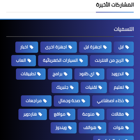
المشاركات الأخيرة
التسميات
ابل
اجهزة ابل
اجهزة اخرى
اخبار
الربح من الانترنت
السيارات الكهربائية
العاب
اندرويد
اي كلاود
برامج
تطبيقات
تعليم
تقنيات
جلبريك
ذكاء اصطناعي
صحة وجمال
مراجعات
مقالات
منوعة
مواقع
هاردوير
هوات
هواتف
ويندوز