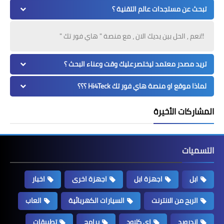
تبحث عن مستجدات عالم التقنية ؟
!!نعم , الحل بين يديك الان ، مع منصة " هاي فور تك "
تريد مصدر معتمد ليختصرعليك وقت وعناء البحث ؟
لماذا موقع او منصة هاي فور تك Hi4Teck ؟؟؟
المشاركات الأخيرة
التسميات
ابل
اجهزة ابل
اجهزة اخرى
اخبار
الربح من الانترنت
السيارات الكهربائية
العاب
اندرويد
اي كلاود
برامج
تطبيقات