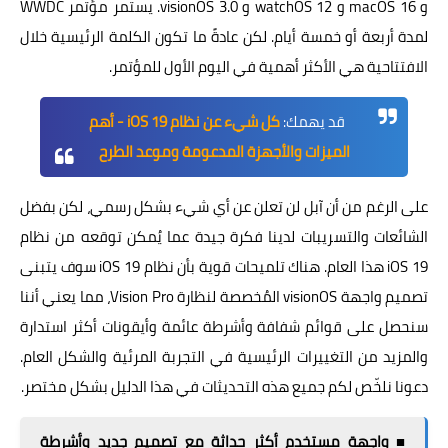
و macOS 16 و watchOS 12 و visionOS 3.0. يستمر مؤتمر WWDC
لمدة أربعة أو خمسة أيام. لكن عادةً ما تكون الكلمة الرئيسية خلال
الافتتاحية هي الأكثر أهمية في اليوم الأول للمؤتمر.
قد يهمك:
كل شيء عن نظام iOS 19 - أهم
الميزات والأجهزة المدعومة وموعد الطرح
على الرغم من أن آبل لن تعلن عن أي شيء بشكل رسمي، لكن بفضل
الشائعات والتسريبات لدينا فكرة جيدة عما يُمكن توقعه من نظام
iOS 19 هذا العام. هناك تلميحات قوية بأن نظام iOS 19 سوف يتبنى
تصميم واجهة visionOS المُخصصة لنظارة Vision Pro، مما يعني أننا
سنحصل على قوائم شفافة وأشرطة عائمة وأيقونات أكثر استدارة
والمزيد من التغييرات الرئيسية في التجربة المرئية والشكل العام.
دعونا نلخّص لكم جميع هذه التحديثات في هذا الدليل بشكل مختصر.
■ واجهة مستخدم أكثر حداثة مع تصميم جديد وأشرطة