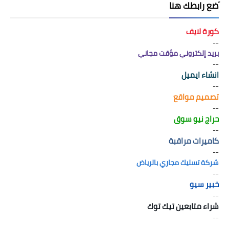
َضع رابطك هنا
كورة لايف
--
بريد إلكتروني مؤقت مجاني
--
انشاء ايميل
--
تصميم مواقع
--
حراج نيو سوق
--
كاميرات مراقبة
--
شركة تسليك مجاري بالرياض
--
خبير سيو
--
شراء متابعين تيك توك
--