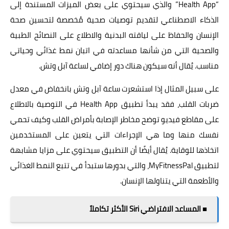
“Health App” والذي سيحتوي على بعض الميزات المستندة إلى
الذكاء الاصطناعي لتقديم توصيات صحية مُخصصة لتحسين صحة
الإنسان والحفاظ على لياقته البدنية والاطلاع على النصائح الطبية
والصحية التي من شأنها مساعدته في اتبان نمط غذائي وحياتي
مناسب. يُقال أنه سيكون هناك دور إضافي لساعة آبل وتش.
على سبيل المثال إذا استشعرت ساعة آبل وتش بانخفاض في معدل
ضربات القلب، فقد يبدأ تطبيق Health App في التوصية بالاطلاع
على مقاطع فيديو توضح مخاطر الإصابة بأمراض القلب وكيف تحمي
نفسك منها وما هي الإجراءات التي يتعين على المستخدمين
اتخاذها للوقاية. يُقال أيضًا أن التطبيق سيحتوي على مزايا مشابهة
لتطبيق MyFitnessPal، والتي بدورها ستبدأ في تتبع النمط الغذائي
والأطعمة التي يتناولها الإنسان.
■ المساعد الافتراضي Siri الأكثر تكاملاً