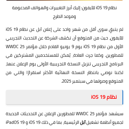
نظام iOS 19 للآيفون: إليك أبرز التغييرات والهواتف المدعومة
وموعد الطرح
لم يتبقٍ سوى أقل من شهر واحد على إعلان آبل عن نظام iOS 19
للآيفون، حيث من المتوقع أن تكشف الشركة عن التحديث التجريبي
الأول من نظام iOS 19 يوم 9 يونيو القادم خلال مؤتمر WWDC 25
للمطورين. وكما جرت العادة، يُمكن للمستخدمين المشتركين في
البرنامج التجريبي تنزيل النسخة التجريبية الأولى يوم الإعلان عنها،
لكننا نوصي بانتظار النسخة النهائية الأكثر استقرارًا والتي من
المتوقع وصولها في سبتمبر 2025.
نظام iOS 19
سيشهد مؤتمر WWDC 25 للمطورين الإعلان عن التحديثات الجديدة
لجميع أنظمة تشغيل
آبل
الرئيسية، بما في ذلك iOS 19 و iPadOS 19