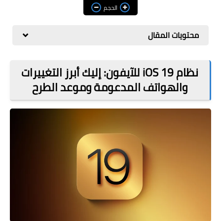
مراجعات
الحجم
العاب
محتويات المقال
صحة وجمال
الربح من الانترنت
نظام iOS 19 للآيفون: إليك أبرز التغييرات
والهواتف المدعومة وموعد الطرح
ذكاء اصطناعي