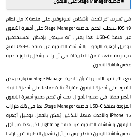
■ خاصية Stage Manager على الآيفون
في تسريب آخر لأحدث الأشخاص الموثوقين على منصة X، فإن نظام
iOS 19 سيجلب الدعم لخاصية Stage Manager على أجهزة الآيفون
عبر منفذ USB-C. هذا يعني أنه سيكون بإمكان المستخدمين
توصيل أجهزة الآيفون بالشاشات الخارجية عبر منفذ USB-C لفتح
مجموعة متعددة من التطبيقات في آن واحد بشكل يتجاوز خاصية
عكس شاشة الآيفون.
مع ذلك، تفيد التسريبات بأن خاصية Stage Manager ستواجه بعض
القيود على أجهزة الآيفون مقارنةً بآلية عملها على أجهزة الآيباد
الأكبر حجمًا. في جميع الأحوال، يجب أن تدعم جميع أجهزة الآيفون
المزودة بمنفذ USB-C خاصية Stage Manager، بما في ذلك طرازات
iPhone 15 والأحدث منها. للتذكير، يُمكن بالفعل توصيل أجهزة
الآيفون بالشاشات الخارجية عبر منفذ Lightning، لكن هذا من أجل
عكس شاشة الآيفون فقط وليس من أجل تشغيل التطبيقات وإدارتها