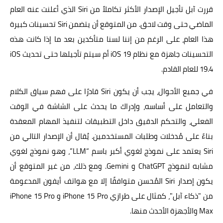
قررت آبل تأجيل الإصدار الأكثر تكاملاً من Siri الذي أعلنت عنه العام
الماضي حتى وقت لاحق. من المتوقع أن يتضمن Siri تحسينات كبيرة
هذا العام، على الرغم من إننا لسنا متأكدين بعد ما إذا كانت هذه
التحسينات جاهزة مع نظام iOS 19 أم سيتم تأجيلها حتى تحديث iOS
19.4 للعام القادم.
في جميع الأحوال، يجب أن يكون Siri قادرًا على فهم سياق الكلام
والتعامل على أساسه، وإدراك ما يحدث على الشاشة في الوقت
الفعلي، والتحكم الدقيق داخل التطبيقات لتنفيذ المهام المعقدة
بناءً على مُدخلات وطلبات المستخدمين. يُقال أن الإصدار التالي من
Siri يعتمد على نموذج لغوي أكبر باسم “LLM”، وهو نموذج لغوي
مشابه لنموذج ChatGPT و Gemini. ومع ذلك، من غير المتوقع أن
يكون إصدار Siri المُحسن متوافقًا إلا مع هواتف أيفون المدعومة
من "ذكاء آبل"، كمثال على طرازي iPhone 15 Pro و iPhone 15 Pro
Max والأجهزة الأحدث منها.