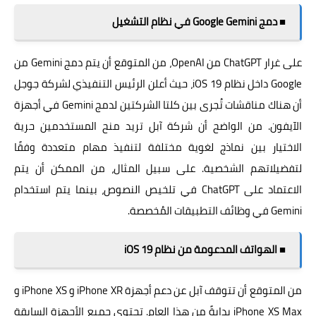
■ دمج Google Gemini في نظام التشغيل
على غرار ChatGPT من OpenAI، من المتوقع أن يتم دمج Gemini من
Google داخل نظام iOS 19، حيث أعلن الرئيس التنفيذي لشركة جوجل
أن هناك مناقشات تُجرى بين كلتا الشركتين لدمج Gemini في أجهزة
الآيفون. من الواضح أن شركة آبل تريد منح المستخدمين حرية
الاختيار بين نماذج لغوية مختلفة لتنفيذ مهام متعددة وفقًا
لتفضيلاتهم الشخصية. على سبيل المثال، من الممكن أن يتم
الاعتماد على ChatGPT في تلخيص النصوص، بينما يتم استخدام
Gemini في وظائف التطبيقات المُخصصة.
■ الهواتف المدعومة من نظام iOS 19
من المتوقع أن تتوقف آبل عن دعم أجهزة iPhone XR و iPhone XS و
iPhone XS Max بدايةً من هذا العام. تحتوي جميع الأجهزة السابقة