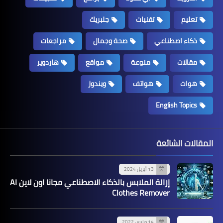
تعليم
تقنيات
جلبريك
ذكاء اصطناعي
صحة وجمال
مراجعات
مقالات
منوعة
مواقع
هاردوير
هوات
هواتف
ويندوز
English Topics
المقالات الشائعة
13 أبريل 2024
إزالة الملابس بالذكاء الاصطناعي مجانا اون لاين AI
Clothes Remover
14 مارس 2022