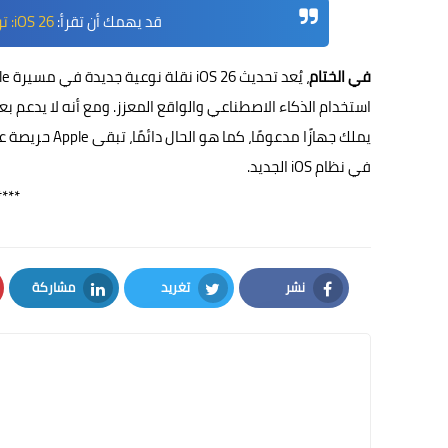
قد يهمك أن تقرأ:
iOS 26: ترجمة فورية ومزامنة ذكية قادمة إلى آيفونك
في الختام
استخدام الذكاء الاصطناعي والواقع المعزز. ومع أنه لا يدعم ب
يملك جهازًا مد
في نظام iOS الجديد.
****
نشر
تغريد
مشاركة
LinkedIn
Twitter
Facebook