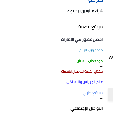
خبير سيو
--
شراء متابعين تيك توك
--
مواقع مهمة
افضل عطور في الامارات
--
موقع ويب الرابح
--
 iOS 26، وذلك خلال مؤتمر المطورين السنوي WWDC
موقع طب الاسنان
--
مفتاح القمة للوصول لهدفك
--
عالم الوايرلس واللاسلكي
--
موقع طبي
--
التواصل الإجتماعي