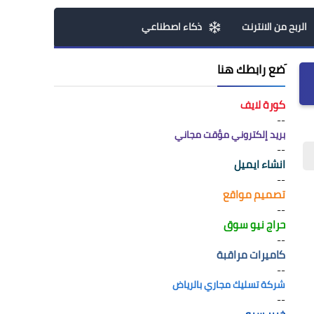
الربح من الانترنت
ذكاء اصطناعي
َضع رابطك هنا
كورة لايف
--
بريد إلكتروني مؤقت مجاني
--
انشاء ايميل
--
تصميم مواقع
--
حراج نيو سوق
--
كاميرات مراقبة
--
شركة تسليك مجاري بالرياض
--