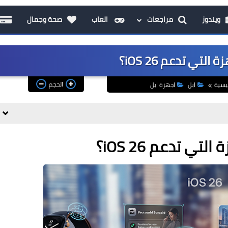
ويندوز
مراجعات
العاب
صحة وجمال
لتي تدعم iOS 26؟
الحجم
يسية
ابل
اجهزة ابل
تي تدعم iOS 26؟