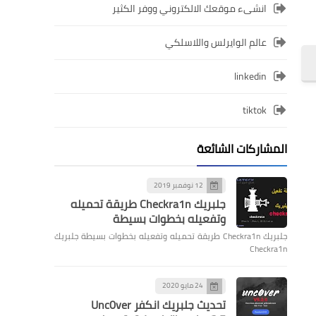
انشىء موقعك الالكتروني ووفر الكثير
عالم الوايرلس واللاسلكي
linkedin
tiktok
المشاركات الشائعة
12 نوفمبر 2019
جلبريك Checkra1n طريقة تحميله
وتفعيله بخطوات بسيطة
جلبريك Checkra1n طريقة تحميله وتفعيله بخطوات بسيطة جلبريك
Checkra1n
24 مايو 2020
تحديث جلبريك انكفر Unc0ver