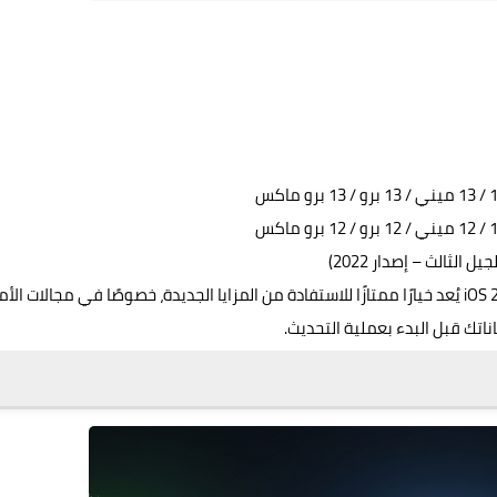
إذا كان جهازك من ضمن القائمة المدعومة، فإن التحديث إلى iOS 26 يُعد خيارًا ممتازًا للاستفادة من المزايا الجديدة، خصوصًا في مجالات ال
ناتك قبل البدء بعملية التحديث.