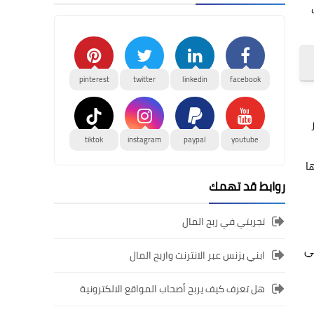
pinterest
twitter
linkedin
facebook
 أكثر
tiktok
instagram
paypal
youtube
ا
روابط قد تهمك
تجربتي في ربح المال
Widg تفاعلية جديدة، ودعم كامل لوضع العرض الدائم Always-On في
ابني بزنس عبر الانترنت واربح المال
هل تعرف كيف يربح أصحاب المواقع الالكترونية