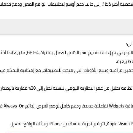
خصية أكثر ذكاءً، إلى جانب دعم أوسع لتطبيقات الواقع المعزز ودمج خدمات
المساعد الذكي سيري Siri بتقنيات الذكاء الاصطناعي التوليدي تم إعادة تصميم Siri بالكامل لتعمل بتقنيات GPT-4، ما يجعلها
 طبيعية.
ن مراقبة وتتبع الأذونات التي منحت للتطبيقات، مع إمكانية التحكم فيه
تحسين أداء البطارية، خوارزميات ذكية لإدارة استهلاك الطاقة تطيل من عمر البطارية اليومي بنسبة تصل إلى 20٪ مقارنة بالإصدار
تصميم واجهات أكثر سلاسة تحسين الرسوميات، مع إضافة ets