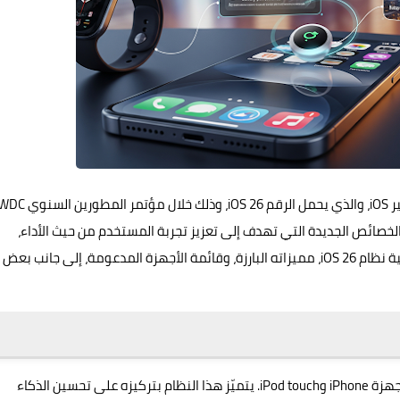
أعلنت شركة Apple عن الإصدار الجديد من نظام تشغيلها الشهير iOS، والذي يحمل الرقم
والخصائص الجديدة التي تهدف إلى تعزيز تجربة المستخدم من حيث الأداء،
والأمان، والتكامل بين الأجهزة، في هذا المقال، نستعرض ماهية نظام iOS 26، مميزاته البارزة، وقائمة الأجهزة المدعومة، إلى جانب بعض
iOS 26 هو أحدث إصدار من نظام التشغيل الذي تطوره Apple لأجهزة iPhone وiPod touch. يتميّز هذا النظام بتركيزه على تحسين الذكاء