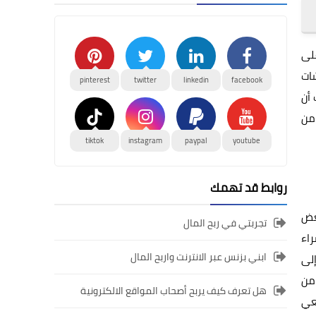
على
شات
pinterest
twitter
linkedin
facebook
 أن
 من
tiktok
instagram
paypal
youtube
روابط قد تهمك
بعض
تجربتي في ربح المال
راء
ابني بزنس عبر الانترنت واربح المال
إلى
من
هل تعرف كيف يربح أصحاب المواقع الالكترونية
تعي