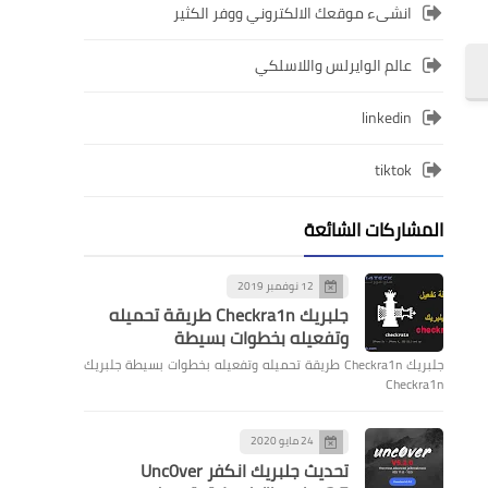
انشىء موقعك الالكتروني ووفر الكثير
عالم الوايرلس واللاسلكي
linkedin
tiktok
المشاركات الشائعة
12 نوفمبر 2019
جلبريك Checkra1n طريقة تحميله
وتفعيله بخطوات بسيطة
جلبريك Checkra1n طريقة تحميله وتفعيله بخطوات بسيطة جلبريك
Checkra1n
24 مايو 2020
تحديث جلبريك انكفر Unc0ver