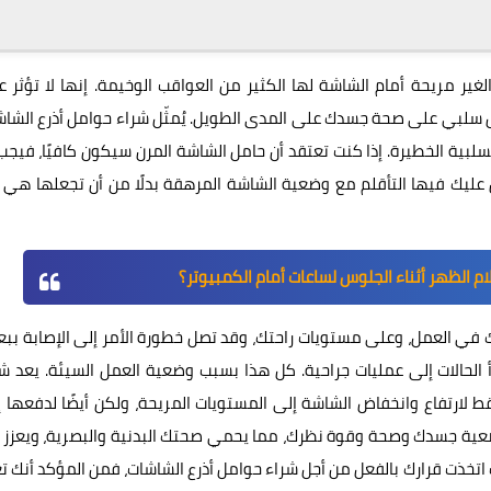
غير مريحة أمام الشاشة لها الكثير من العواقب الوخيمة. إنها لا تؤثر 
كل سلبي على صحة جسدك على المدى الطويل. يُمثّل شراء حوامل أذرع الشا
لسلبية الخطيرة. إذا كنت تعتقد أن حامل الشاشة المرن سيكون كافيًا، فيجب
ن عليك فيها التأقلم مع وضعية الشاشة المرهقة بدلًا من أن تجعلها هي
 الظهر أثناء الجلوس لساعات أمام الكمبيوتر؟
ك في العمل، وعلى مستويات راحتك، وقد تصل خطورة الأمر إلى الإصابة ب
أ الحالات إلى عمليات جراحية. كل هذا بسبب وضعية العمل السيئة. يعد ش
 لارتفاع وانخفاض الشاشة إلى المستويات المريحة، ولكن أيضًا لدفعها 
ضعية جسدك وصحة وقوة نظرك، مما يحمي صحتك البدنية والبصرية، ويعزز 
 كنت اتخذت قرارك بالفعل من أجل شراء حوامل أذرع الشاشات، فمن المؤكد أنك 