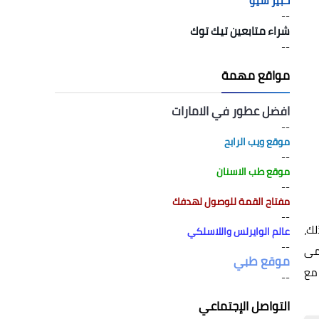
خبير سيو
--
شراء متابعين تيك توك
--
مواقع مهمة
افضل عطور في الامارات
--
موقع ويب الرابح
--
موقع طب الاسنان
--
مفتاح القمة للوصول لهدفك
--
لك،
عالم الوايرلس واللاسلكي
--
سمى
موقع طبي
 مع
--
التواصل الإجتماعي