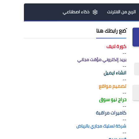
الربح من الانترنت
ذكاء اصطناعي
َضع رابطك هنا
كورة لايف
--
بريد إلكتروني مؤقت مجاني
--
انشاء ايميل
--
تصميم مواقع
--
حراج نيو سوق
--
كاميرات مراقبة
--
شركة تسليك مجاري بالرياض
--