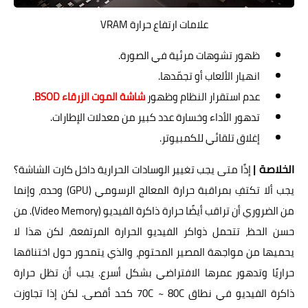
علامات ارتفاع حرارة VRAM
ظهور تشوهات مرئية في الصورة.
انهيار الألعاب أو تجمّدها.
عدم استقرار النظام وظهور
شاشة الموت الزرقاء BSOD
.
تدهور الأداء وخسارة عدد كبير من معدلات الإطارات.
إغلاق تلقائي للكمبيوتر.
الخلاصة |
إذًا متى يجب تغيير الوسادات الحرارية داخل كارت الشاشة؟
يجب ألا تكتفِ بمراقبة حرارة المعالج الرسومي (GPU) وحده، وإنما
من الضروري أن تراقب أيضًا حرارة ذاكرة الفيديو (Video Memory). من
حسن الحظ، تتحمل ذواكر الفيديو الحرارة المرتفعة، لكن هذا لا
يحميها من مواجهة المصير المحتوم، والذي يتمحور حول اختناقها
حراريًا وتدهور عمرها الافتراضي بشكل أسرع. يجب أن تظل حرارة
ذاكرة الفيديو في نطاق 70C ~ 80C كحد أقصى. لكن إذا تجاوزت