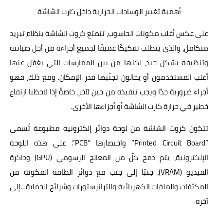
أهمية تغيير الوسادات الحرارية داخل كارت الشاشة
على عكس أغلب مكونات الحاسوب، تتمتع كروت الشاشة بنظام تبريد
متكامل، والذي يتطلب تفكيكًا عميقًا لجميع أجزاءه من أجل صيانته
وتنظيفه بشكل جيد، لكنها من بين الممارسات التي يغفل عنها
أغلب المستخدمون أو يحالون تجنّبها قدر الإمكان. ومع ذلك، فهو
أجراء ضرورية جدًا ويجب تنفيذه من حين لآخر، خاصةً إذا لاحظنا ارتفاع
خطير في حرارة كارت الشاشة أو أجزاءها الأخرى.
تتكون كروت الشاشة من لوحة دوائر إلكترونية مطبوعة تُسمى
“Printed Circuit Board” واختصارها “PCB”. على هذه اللوحة
الإلكترونية، يتم دمج كلً من المعالج الرسومي (GPU) وذاكرة
الفيديو (VRAM)، جنبًا إلى جنب مع دوائر الطاقة المكونة من
المكثفات والملفات الكهربائية والترانزستورات وشرائح الحماية…إلى
آخره.