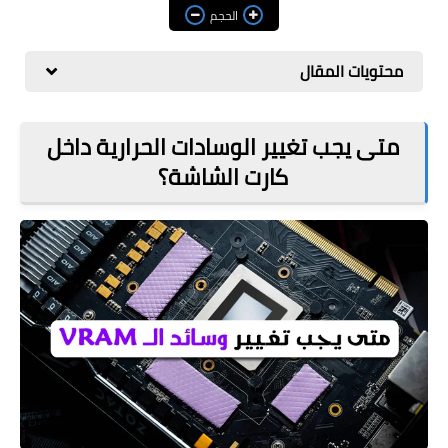
مراجعات
الحجم
العاب
محتويات المقال
صحة وجمال
الربح من الانترنت
متى يجب تغيير الوسادات الحرارية داخل
كارت الشاشة؟
ذكاء اصطناعي