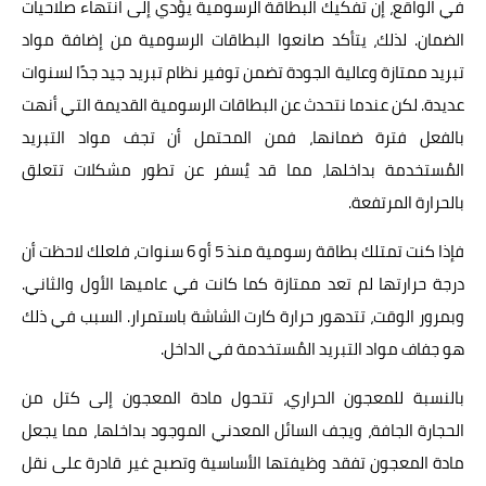
في الواقع، إن تفكيك البطاقة الرسومية يؤدي إلى انتهاء صلاحيات
الضمان. لذلك، يتأكد صانعوا البطاقات الرسومية من إضافة مواد
تبريد ممتازة وعالية الجودة تضمن توفير نظام تبريد جيد جدًا لسنوات
عديدة. لكن عندما نتحدث عن البطاقات الرسومية القديمة التي أنهت
بالفعل فترة ضمانها، فمن المحتمل أن تجف مواد التبريد
المُستخدمة بداخلها، مما قد يُسفر عن تطور مشكلات تتعلق
بالحرارة المرتفعة.
فإذا كنت تمتلك بطاقة رسومية منذ 5 أو 6 سنوات، فلعلك لاحظت أن
درجة حرارتها لم تعد ممتازة كما كانت في عاميها الأول والثاني.
وبمرور الوقت، تتدهور حرارة كارت الشاشة باستمرار. السبب في ذلك
هو جفاف مواد التبريد المُستخدمة في الداخل.
بالنسبة للمعجون الحراري، تتحول مادة المعجون إلى كتل من
الحجارة الجافة، ويجف السائل المعدني الموجود بداخلها، مما يجعل
مادة المعجون تفقد وظيفتها الأساسية وتصبح غير قادرة على نقل