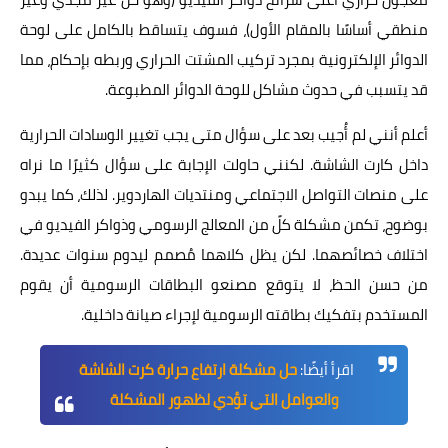
منطقي أساسًا بالمقام الأول)، فسوف يتساقط بالكامل على لوحة
الدوائر الإلكترونية بمجرد تركيب المشتت الحراري وربطه بإحكام، مما
قد يتسبب في حدوث مشاكل للوحة الدوائر المطبوعة.
أعلم أنني لم أُجيب بعد على سؤال متى يجب تغيير الوسادات الحرارية
داخل كارت الشاشة. لكنني حاولت الإجابة على سؤال كثيرًا ما نراه
على منصات التواصل الاجتماعي ومنتديات الهاردوير. لذلك، كما يبدو
بوضوح، تكمن مشكلة كلً من المعالج الرسومي وذواكر الفيديو في
اختلاف خصائصهما. لكن يظل كلاهما مُصمم ليدوم سنوات عديدة.
من حسن الحظ، لا يتوقع مصنعو البطاقات الرسومية أن يقوم
المستخدم بتفكيك بطاقته الرسومية لإجراء صيانة داخلية.
اقرأ أيضًا:
حل مشكلة ارتفاع حرارة كرت الشاشة
والعوامل التي تؤدي لظهور المشكلة