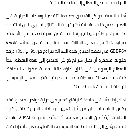
الحرارة من سطح المعالج إلى قاعدة المشتت.
أما بالنسبة لذواكر الفيديو، فعندما تتقدم الوسادات الحرارية في
العمر، يصبح كارت الشاشة أكثر عُرضة للاختناق الحراري. نحن لا نتحدث
عن نسبة تباطؤ بسيطة، وإنما نتحدث عن نسبة تدهور في الأداء قد
تتجاوز 25% في بعض الحالات. فإذا كنا نتحدث عن شرائح VRAM
GDDR6X، فإن نقطة اختناق هذه الشرائح تتراوح من 95 إلى 105 درجة
مئوية. فبمجرد أن تصل شرائح ذواكر الفيديو إلى هذه النقطة، يبدأ
المعالج الرسومي في خنق أداؤه ذاتيًا لحماية مكونات البطاقة.
كيف يحدث هذا؟ ببساطة يحدث عن طريق خفض المعالج الرسومي
لترددات الساعة “Core Clocks”.
لذلك، إذا بدأت في ملاحظة ارتفاع خطير في حرارة ذواكر الفيديو، فقد
يكون الوقت قد حان من أجل تغيير الوسادات الحرارية داخل كارت
الشاشة. أيضًأ من المهم معرفة أن تعرُّض شريحة VRAM واحدة
للتلف يؤدي إلى تلف البطاقة الرسومية بالكامل. بمعنى أنه إذا كنت