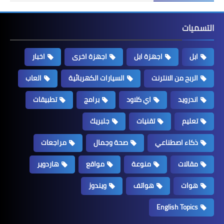
التسميات
ابل
اجهزة ابل
اجهزة اخرى
اخبار
الربح من الانترنت
السيارات الكهربائية
العاب
اندرويد
اي كلاود
برامج
تطبيقات
تعليم
تقنيات
جلبريك
ذكاء اصطناعي
صحة وجمال
مراجعات
مقالات
منوعة
مواقع
هاردوير
هوات
هواتف
ويندوز
English Topics