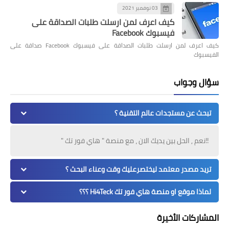
03 نوفمبر 2021
كيف اعرف لمن ارسلت طلبات الصداقة على
فيسبوك Facebook
كيف اعرف لمن ارسلت طلبات الصداقة على فيسبوك Facebook صداقة على
الفيسبوك
سؤال وجواب
تبحث عن مستجدات عالم التقنية ؟
!!نعم , الحل بين يديك الان ، مع منصة " هاي فور تك "
تريد مصدر معتمد ليختصرعليك وقت وعناء البحث ؟
لماذا موقع او منصة هاي فور تك Hi4Teck ؟؟؟
المشاركات الأخيرة