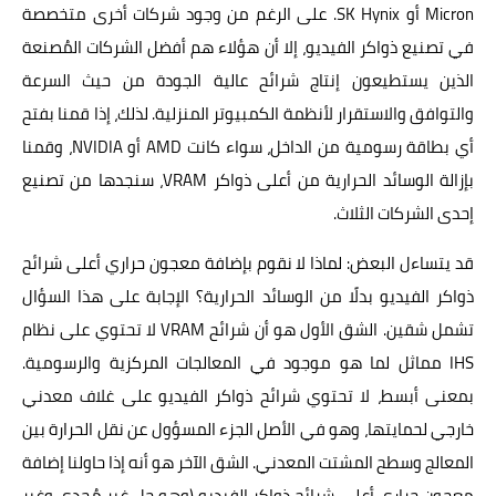
Micron أو SK Hynix. على الرغم من وجود شركات أخرى متخصصة
في تصنيع ذواكر الفيديو، إلا أن هؤلاء هم أفضل الشركات المُصنعة
الذين يستطيعون إنتاج شرائح عالية الجودة من حيث السرعة
والتوافق والاستقرار لأنظمة الكمبيوتر المنزلية. لذلك، إذا قمنا بفتح
أي بطاقة رسومية من الداخل، سواء كانت AMD أو NVIDIA، وقمنا
بإزالة الوسائد الحرارية من أعلى ذواكر VRAM، سنجدها من تصنيع
إحدى الشركات الثلاث.
قد يتساءل البعض: لماذا لا نقوم بإضافة معجون حراري أعلى شرائح
ذواكر الفيديو بدلًا من الوسائد الحرارية؟ الإجابة على هذا السؤال
تشمل شقين. الشق الأول هو أن شرائح VRAM لا تحتوي على نظام
IHS مماثل لما هو موجود في المعالجات المركزية والرسومية.
بمعنى أبسط، لا تحتوي شرائح ذواكر الفيديو على غلاف معدني
خارجي لحمايتها، وهو في الأصل الجزء المسؤول عن نقل الحرارة بين
المعالج وسطح المشتت المعدني. الشق الآخر هو أنه إذا حاولنا إضافة
معجون حراري أعلى شرائح ذواكر الفيديو (وهو حل غير مُجدي وغير