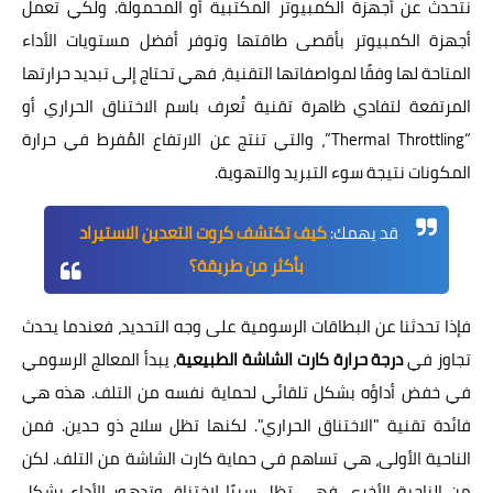
نتحدث عن أجهزة الكمبيوتر المكتبية أو المحمولة. ولكي تعمل
أجهزة الكمبيوتر بأقصى طاقتها وتوفر أفضل مستويات الأداء
المتاحة لها وفقًا لمواصفاتها التقنية، فهي تحتاج إلى تبديد حرارتها
المرتفعة لتفادي ظاهرة تقنية تُعرف باسم الاختناق الحراري أو
“Thermal Throttling”، والتي تنتج عن الارتفاع المُفرط في حرارة
المكونات نتيجة سوء التبريد والتهوية.
قد يهمك:
كيف تكتشف كروت التعدين الاستيراد
بأكثر من طريقة؟
فإذا تحدثنا عن البطاقات الرسومية على وجه التحديد، فعندما يحدث
تجاوز في
درجة حرارة كارت الشاشة الطبيعية
، يبدأ المعالج الرسومي
في خفض أداؤه بشكل تلقائي لحماية نفسه من التلف. هذه هي
فائدة تقنية "الاختناق الحراري". لكنها تظل سلاح ذو حدين. فمن
الناحية الأولى، هي تساهم في حماية كارت الشاشة من التلف. لكن
من الناحية الأخرى، فهي تظل سببًا لاختناق وتدهور الأداء بشكل