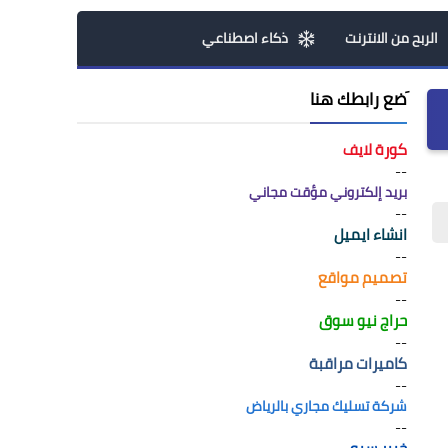
الربح من الانترنت
ذكاء اصطناعي
َضع رابطك هنا
كورة لايف
--
بريد إلكتروني مؤقت مجاني
--
انشاء ايميل
--
تصميم مواقع
--
حراج نيو سوق
--
كاميرات مراقبة
--
شركة تسليك مجاري بالرياض
--