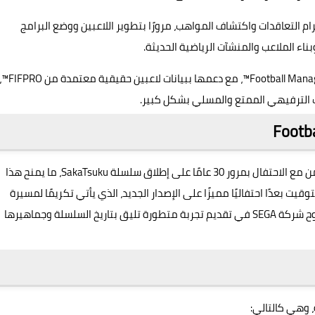
ام التعاقدات واكتشاف المواهب، مرورًا بتطوير اللاعبين ووضع البرامج
بناء الملاعب والمنشآت الرياضية الحديثة.
تستند اللعبة إلى تجربة إدارية عميقة مستوحاة من أنظ
ب الترفيهي الممتع والمسلي بشكل كبير.
من المقرر أن يتم إطلاق اللعبة رسميًا في 22 يناير 2026، بالتزامن مع الاحتفال بمرور 30 عامًا على إطلاق سلسلة SakaTsuku، ما يمنح هذا
توقيت بعدًا احتفاليًا مميزًا على الإصدار الجديد، الذي يأتي تكريمًا لمسيرة
طويلة من الإبداع في عالم ألعاب إدارة كرة القدم، ويعكس طموح شركة SEGA في تقديم تجربة متطورة تليق بتاريخ السلسلة وجماهيرها
 وهي كالتالي: