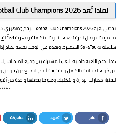
لماذا تُعد Football Club Champions 2026 من أكثر الألعاب المنتظرة؟
مجموعة عوامل نادرة تجعلها تجربة متكاملة ومغرية لعشّاق هذ
سلسلة SakaTsuku الشهيرة، وتقدم في الوقت نفسه نظام إدارة متطورًا وعميقًا يراعي أدق تفاصيل التخطيط الكروي.
كما تدعم اللعبة خاصية اللعب المشترك بين جميع المنصات، إلى ج
عن كونها مجانية بالكامل ومفتوحة أمام الجميع دون حواجز، و
لاختبار مهارات الإدارة والتكتيك، وهو ما يجعلها واحدة من أقوى و
******
نشر
تغريد
مشاركة
LinkedIn
Twitter
Facebook