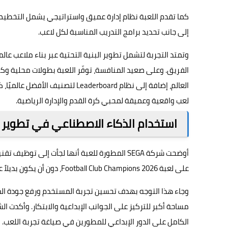
كما تقدم اللعبة نظام إدارة عميق واستراتيجي يشمل التخطيط
إلى جانب تحديد برامج التدريب المناسبة لكل لاعب.
وتمتد التجربة لتشمل تطوير البنية التحتية عبر بناء ملاعب 
الفريق. وعلى صعيد المنافسة، توفّر اللعبة بطولات محلية وكؤ
العالم، إضافة إلى نظام aderboard
لعب واقعية وعميقة لمحبي كرة القدم والإدارة الرياضية.
استخدام الذكاء الاصطناعي في تطوير ا
أوضحت شركة SEGA المطورة للعبة أنها لجأت إلى 
على لعبة Football Club Champions 2026، دون أن يكون بديلاً عن العنصر البشري.
وجاء هذا التوجه بهدف تحسين تجربة المستخدم ورفع جودة المح
مساحة أكبر للتركيز على الجوانب الإبداعية والابتكار. وأكدت 
الكامل على الدور الإبداعي للمطورين في صياغة تجربة اللعب.