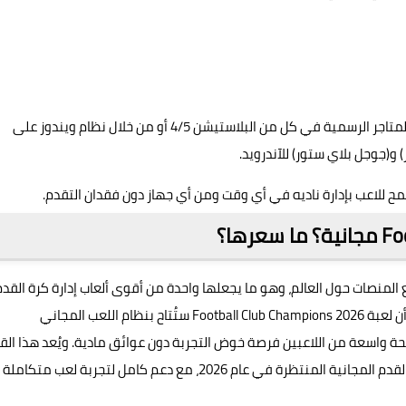
يمكنك تحميل لعبة Football Club Champions 2026 من خلال المتاجر الرسمية في كل من البلاستيشن 4/5 أو من خلال نظام ويندوز على
 و(جوجل بلاي ستور) للآندرويد.
مح للاعب بإدارة ناديه في أي وقت ومن أي جهاز دون فقدان التقدم.
المنصات حول العالم، وهو ما يجعلها واحدة من أقوى ألعاب إدارة كرة القدم
المجانية المنتظرة في 2026، فقد أعلنت شركة SEGA اليابانية أن لعبة Football Club Champions 2026 ستُتاح بنظام اللعب المجاني
حة واسعة من اللاعبين فرصة خوض التجربة دون عوائق مادية. ويُعد هذا القر
نقطة قوة كبيرة للعبة، إذ يضعها ضمن أقوى ألعاب إدارة كرة القدم المجانية المنتظرة في عام 2026، مع دعم كامل لتجربة لعب متكاملة