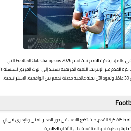
Football Club Champions 2026
التي
ستتوفر في 12 يناير 2026، والتي تُعد نقلة 
Make a Soccer Team (SakaTsuku) الشهيرة التي انطلقت قبل 30 عامًا، وتعود الآن بحلة عالمية حديثة تجمع بين الواقعية، الاستراتيجية،
Football  واحدة من أبرز ألعاب المحاكاة كرة القدم، حيث تضع اللاعب في دور المدير الفني والإداري في آنٍ
خطوة بخطوة نحو المنافسة على الألقاب العالمية.