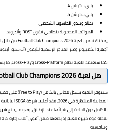
بلاي ستيشن 4.
بلاي ستيشن 5.
نظام ويندوز الحاسوب الشخصي.
الهواتف المحمولة بنظامي آيفون "iOS" وأندرويد.
أجهزة الكمبيوتر وعبر المتاجر الرسمية للآيفون (آب ستور آيتونز)
كما ستعتمد اللعبة نظام
Cross-Platform وCross-Play
، ما يس
هل لعبة Football Club Champions 2026 مجانية؟ ما سعرها؟
ستتوفر اللعبة بشكل مجاني بالكامل (
Free to Play
) على جميع 
بالكامل دون الحاجة إلى شرائها عند الإطلاق، وهو ما يمنح شري
وتنافسية.