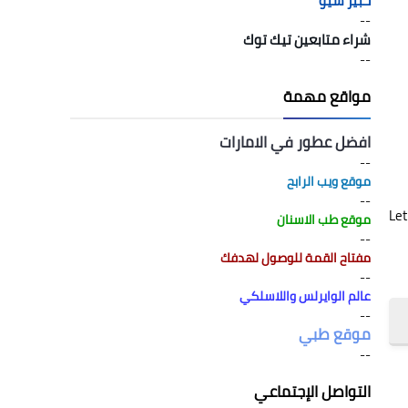
خبير سيو
--
شراء متابعين تيك توك
--
مواقع مهمة
افضل عطور في الامارات
--
موقع ويب الرابح
--
نوعية لعشّاق ألعاب كرة القدم عبر الإنترنت، اللعبة المرتقبة تستند إلى الإرث العريق لسلسلة Let's
موقع طب الاسنان
--
مفتاح القمة للوصول لهدفك
--
عالم الوايرلس واللاسلكي
--
موقع طبي
--
التواصل الإجتماعي