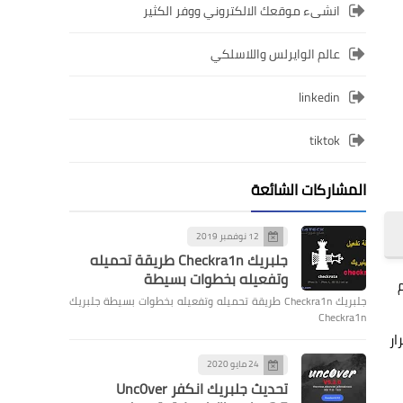
انشىء موقعك الالكتروني ووفر الكثير
عالم الوايرلس واللاسلكي
linkedin
tiktok
المشاركات الشائعة
12 نوفمبر 2019
جلبريك Checkra1n طريقة تحميله
وتفعيله بخطوات بسيطة
جلبريك Checkra1n طريقة تحميله وتفعيله بخطوات بسيطة جلبريك
Checkra1n
ار
24 مايو 2020
تحديث جلبريك انكفر Unc0ver