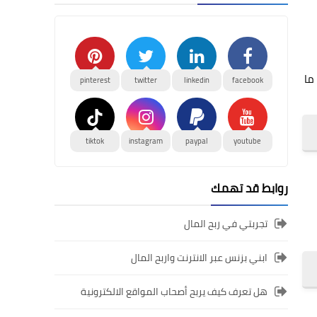
مة Football Manager™، مع دعمها ببيانات لاعبين حقيقية معتمدة من FIFPRO™، ما
pinterest
twitter
linkedin
facebook
tiktok
instagram
paypal
youtube
روابط قد تهمك
تجربتي في ربح المال
ابني بزنس عبر الانترنت واربح المال
هل تعرف كيف يربح أصحاب المواقع الالكترونية