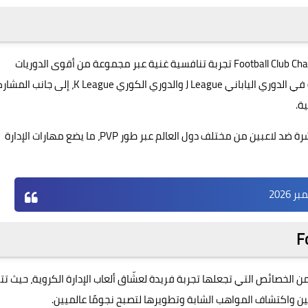
، تقدم لعبة Football Club Champions 2026 تجربة تنافسية غنية عبر مجموعة من أقوى الدوريات
في الدوري الياباني
J League
والدوري الكوري
K League
، إلى جانب المشار
ة.
اشرة ضد لاعبين من مختلف دول العالم عبر طور
PVP
، ما يضع مهارات الإدارة
Football Club بمجموعة واسعة من الخصائص التي تجعلها تجربة فريدة لعشّاق ألعاب الإدارة الكروية، حيث ت
يين واكتشاف المواهب الشابة وتطويرها لتصبح نجومًا عالميين.