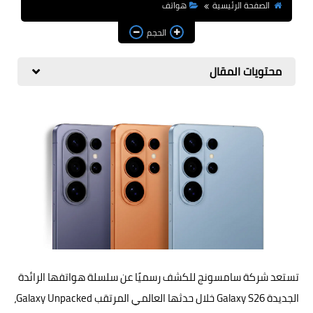
مراجعات
الصفحة الرئيسية
هواتف
الحجم
العاب
صحة وجمال
محتويات المقال
الربح من الانترنت
ذكاء اصطناعي
تستعد شركة سامسونج للكشف رسميًا عن سلسلة هواتفها الرائدة
الجديدة Galaxy S26 خلال حدثها العالمي المرتقب
Galaxy Unpacked
،