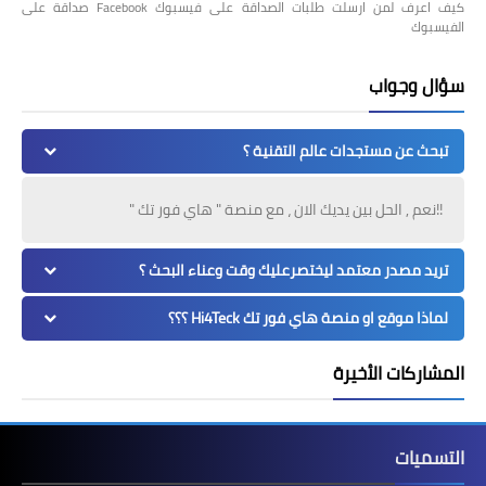
كيف اعرف لمن ارسلت طلبات الصداقة على فيسبوك Facebook صداقة على
الفيسبوك
سؤال وجواب
تبحث عن مستجدات عالم التقنية ؟
!!نعم , الحل بين يديك الان ، مع منصة " هاي فور تك "
تريد مصدر معتمد ليختصرعليك وقت وعناء البحث ؟
لماذا موقع او منصة هاي فور تك Hi4Teck ؟؟؟
المشاركات الأخيرة
التسميات