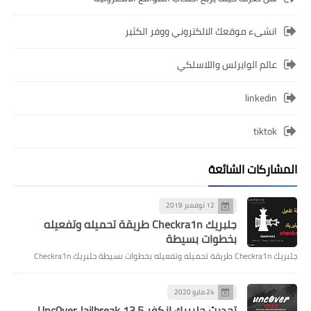
انشىء موقعك الالكتروني ووفر الكثير
عالم الوايرلس واللاسلكي
linkedin
tiktok
المشاركات الشائعة
12 نوفمبر 2019
جلبريك Checkra1n طريقة تحميله وتفعيله
بخطوات بسيطة
جلبريك Checkra1n طريقة تحميله وتفعيله بخطوات بسيطة جلبريك Checkra1n
24 مايو 2020
تحديث جلبريك انكفر Unc0ver Jailbreak 13.5