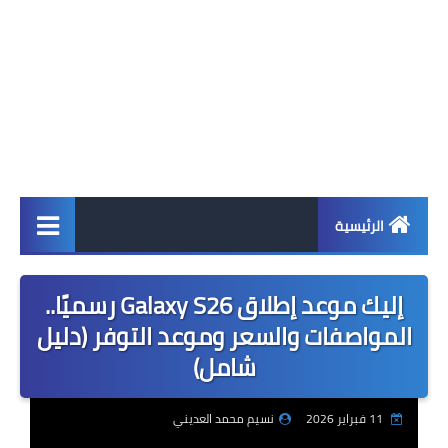
الرئيسية
اخبار
إليك موعد إطلاق Galaxy S26 رسميًا..
ابل
المواصفات والسعر وموعد التوفر (دليل
شامل)
اندرويد
ويندوز
11 فبراير 2026
نسيم محمد العديني