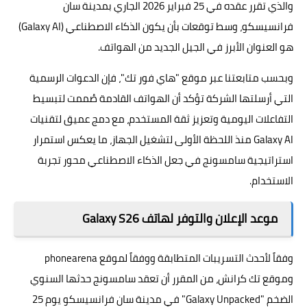
والذي تقرر عقده في 25 فبراير 2026 الجاري بمدينة سان
فرانسيسكو، وسط توقعات بأن يكون الذكاء الاصطناعي (Galaxy AI)
هو العنوان الأبرز في الجيل الجديد من الهواتف.
وبحسب متابعتنا عبر موقع "هاي فور تك"، فإن الدعوات الرسمية
التي أرسلتها الشركة تؤكد أن الهواتف القادمة صُممت لتبسيط
التفاعلات اليومية وتعزيز ثقة المستخدم، مع دمج عميق لتقنيات
Galaxy AI منذ اللحظة الأولى لتشغيل الجهاز، ما يعكس استمرار
استراتيجية سامسونج في جعل الذكاء الاصطناعي محور تجربة
الاستخدام.
موعد الإعلان والتوفر لهاتف Galaxy S26
وفقاً لأحدث التسريبات المتطابقة ووفقاً لموقع
phonearena
وموقع تك كرانش، من المقرر أن تعقد سامسونج حدثها السنوي
الضخم "Galaxy Unpacked" في مدينة سان فرانسيسكو يوم 25