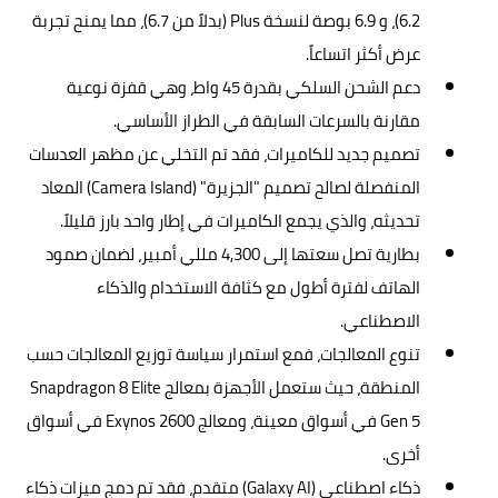
6.2)، و 6.9 بوصة لنسخة Plus (بدلاً من 6.7)، مما يمنح تجربة
عرض أكثر اتساعاً.
دعم الشحن السلكي بقدرة 45 واط، وهي قفزة نوعية
مقارنة بالسرعات السابقة في الطراز الأساسي.
تصميم جديد للكاميرات، فقد تم التخلي عن مظهر العدسات
المنفصلة لصالح تصميم "الجزيرة" (Camera Island) المعاد
تحديثه، والذي يجمع الكاميرات في إطار واحد بارز قليلاً.
بطارية تصل سعتها إلى 4,300 مللي أمبير، لضمان صمود
الهاتف لفترة أطول مع كثافة الاستخدام والذكاء
الاصطناعي.
تنوع المعالجات، فمع استمرار سياسة توزيع المعالجات حسب
المنطقة، حيث ستعمل الأجهزة بمعالج Snapdragon 8 Elite
Gen 5 في أسواق معينة، ومعالج Exynos 2600 في أسواق
أخرى.
ذكاء اصطناعي (Galaxy AI) متقدم، فقد تم دمج ميزات ذكاء