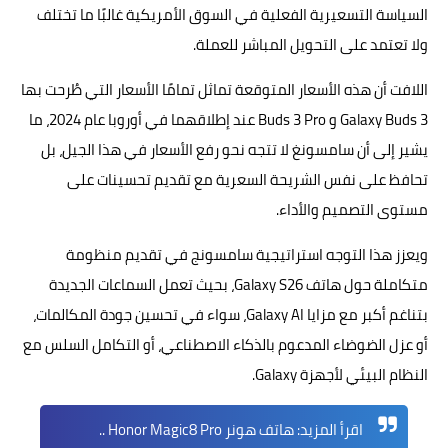
السياسة التسعيرية الفعلية في السوق الأمريكية غالبًا ما تختلف
ولا تعتمد على التحويل المباشر للعملة.
اللافت أن هذه الأسعار المتوقعة تماثل تمامًا الأسعار التي طُرحت بها
Galaxy Buds 3 و Buds 3 Pro عند إطلاقهما في أوروبا عام 2024، ما
يشير إلى أن سامسونغ لا تتجه نحو رفع الأسعار في هذا الجيل، بل
تحافظ على نفس الشريحة السعرية مع تقديم تحسينات على
مستوى التصميم والأداء.
ويعزز هذا التوجه استراتيجية سامسونج في تقديم منظومة
متكاملة حول هاتف Galaxy S26، بحيث تعمل السماعات الجديدة
بتناغم أكبر مع مزايا Galaxy AI، سواء في تحسين جودة المكالمات،
أو عزل الضوضاء المدعوم بالذكاء الاصطناعي، أو التكامل السلس مع
النظام البيئي لأجهزة Galaxy.
اقرأ المزيد:
هاتف هونر Honor Magic8 Pro ..