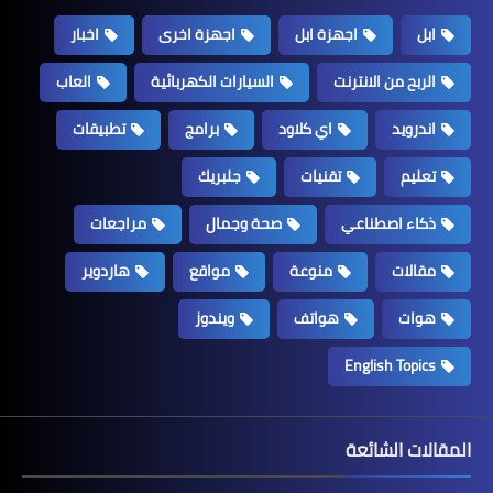
ابل
اجهزة ابل
اجهزة اخرى
اخبار
الربح من الانترنت
السيارات الكهربائية
العاب
اندرويد
اي كلاود
برامج
تطبيقات
تعليم
تقنيات
جلبريك
ذكاء اصطناعي
صحة وجمال
مراجعات
مقالات
منوعة
مواقع
هاردوير
هوات
هواتف
ويندوز
English Topics
المقالات الشائعة