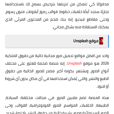
مدفوعًا كي تتمكن من تنزيلها بترخيص يسمح لك باستخدامها
تجاريًا. ستجد أيضًا خلفيات، خطوط، قوالب، رموز أيقونات، فنون، رسوم،
وحتى مقاطع فيديو. إنه بنك ضخم من المحتوى المرئي الذي
يمكنك الاستفادة منه بشكل مجاني.
3-
موقع Unsplash
واحد من افضل مواقع تحميل صور مجانية خالية من حقوق الملكية
2026 هو موقع
Unsplash
. إنه منصة ضخمة للعثور على مختلف
أنواع الصور، ويشتهر بكونه أكبر مصدر للصور الخالية من حقوق
الطبع والنشر، والتي يُمكن استخدامها في أي مكان بدون أي شروط
أو قيود.
هذه المنصة تضم ملايين الصور في مجالات مختلفة: السياحة،
الطبيعة، الخلفيات، المواسم، الصور الفوتوغرافية، القوالب، وحى
الصور السينمائية وصور بشرية خالية من حقوق النشر. باختصار شديد،