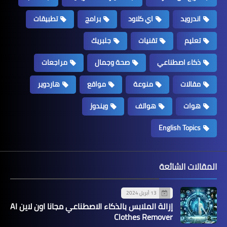
اندرويد
اي كلاود
برامج
تطبيقات
تعليم
تقنيات
جلبريك
ذكاء اصطناعي
صحة وجمال
مراجعات
مقالات
منوعة
مواقع
هاردوير
هوات
هواتف
ويندوز
English Topics
المقالات الشائعة
13 أبريل 2024
إزالة الملابس بالذكاء الاصطناعي مجانا اون لاين AI
Clothes Remover