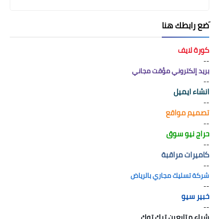
َضع رابطك هنا
كورة لايف
--
بريد إلكتروني مؤقت مجاني
--
انشاء ايميل
--
تصميم مواقع
--
حراج نيو سوق
--
كاميرات مراقبة
--
شركة تسليك مجاري بالرياض
--
خبير سيو
--
شراء متابعين تيك توك