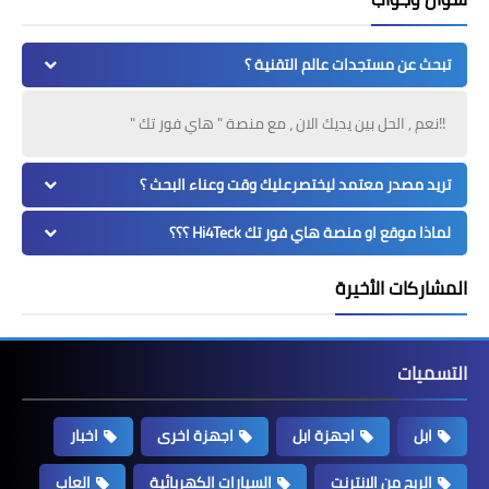
تبحث عن مستجدات عالم التقنية ؟
!!نعم , الحل بين يديك الان ، مع منصة " هاي فور تك "
تريد مصدر معتمد ليختصرعليك وقت وعناء البحث ؟
لماذا موقع او منصة هاي فور تك Hi4Teck ؟؟؟
المشاركات الأخيرة
التسميات
ابل
اجهزة ابل
اجهزة اخرى
اخبار
الربح من الانترنت
السيارات الكهربائية
العاب