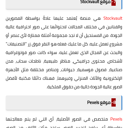
7-
موقع Stockvault
Stockvault
هي منصة يُعتمد عليها عادةً بواسطة المصورين
والفنانين في مختلف المجالات لاحتوائها على صور احترافية عالية
الجودة. من المستحيل أن لا تجد مجموعة أمثلة ممتازة لأي عنصر أو
مشروع تعمل عليه. كل ما عليك فعله هو النقر فوق زر "التصنيفات"
والبحث عن المجال الذي تعمل عليه. سواء كانت صور فوتوغرافية
لأشخاص، محتوى جرافيكي، مناظر طبيعية، ناطحات سحاب، مدن
صناعية، فصول موسمية، حيوانات، وعناصر مختلفة مثل الأجهزة
الإلكترونية والأثاث المنزلي وغيرهما، فهناك دائمًا مكتبة لأفضل
الصور عالية الجودة خالية من حقوق الملكية.
8-
موقع Pexels
Pexels
متخصص في الصور الأصلية، أي التي لم يتم معالجتها
بواسطة أي برامج لتحرير الصور. ستجد مئات الآلاف من الصور