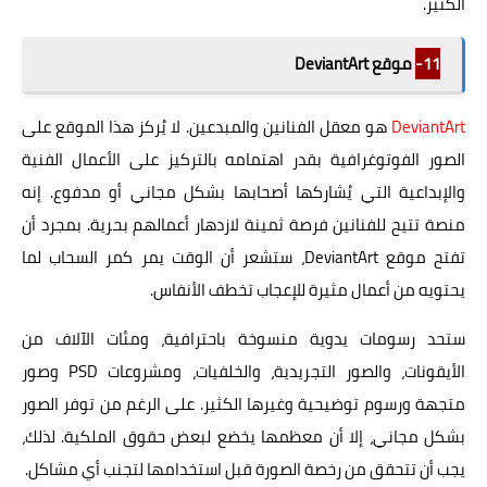
الكثير.
11-
موقع DeviantArt
DeviantArt
هو معقل الفنانين والمبدعين. لا يُركز هذا الموقع على
الصور الفوتوغرافية بقدر اهتمامه بالتركيز على الأعمال الفنية
والإبداعية التي يُشاركها أصحابها بشكل مجاني أو مدفوع. إنه
منصة تتيح للفنانين فرصة ثمينة لازدهار أعمالهم بحرية. بمجرد أن
تفتح موقع DeviantArt، ستشعر أن الوقت يمر كمر السحاب لما
يحتويه من أعمال مثيرة للإعجاب تخطف الأنفاس.
ستحد رسومات يدوية منسوخة باحترافية، ومئات الآلاف من
الأيقونات، والصور التجريدية، والخلفيات، ومشروعات PSD وصور
متجهة ورسوم توضيحية وغيرها الكثير. على الرغم من توفر الصور
بشكل مجاني، إلا أن معظمها يخضع لبعض حقوق الملكية. لذلك،
يجب أن تتحقق من رخصة الصورة قبل استخدامها لتجنب أي مشاكل.