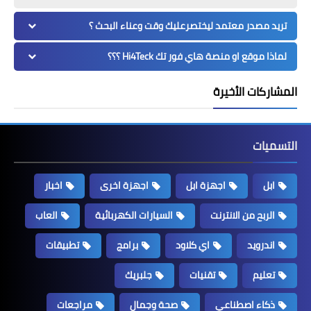
تريد مصدر معتمد ليختصرعليك وقت وعناء البحث ؟
لماذا موقع او منصة هاي فور تك Hi4Teck ؟؟؟
المشاركات الأخيرة
التسميات
ابل
اجهزة ابل
اجهزة اخرى
اخبار
الربح من الانترنت
السيارات الكهربائية
العاب
اندرويد
اي كلاود
برامج
تطبيقات
تعليم
تقنيات
جلبريك
ذكاء اصطناعي
صحة وجمال
مراجعات