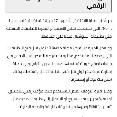
الرقمي
من أكثر المزايا اللافتة في أندرويد 17 ميزة "نقطة التوقف Pause
Point"، التي تستهدف تقليل الاستخدام المفرط للتطبيقات المشتتة
مثل تطبيقات السوشيال ميديا على اختلافها.
ووتعمل الميزة عبر فرض مهلة مدتها 10 ثوانٍ قبل فتح التطبيقات
التي يحددها المستخدم، مما يمنحه فرصة للتفكير قبل الدخول في
جلسات تصفح طويلة قد تستهلك ساعات دون انتباه، وهي مهلة
إجبارية لمدة عشر ثوانٍ قبل فتح التطبيقات التي تستهلك وقتك
(مثل تيك توك أو إنستجرام).
وخلال فترة التوقف، يمكن للمستخدم ضبط مؤقت زمني للتطبيق،
أو تنفيذ تمرين تنفس سريع، أو الانتقال إلى تطبيقات صحية مثل
"فت بت" Fitbit وغيرها من تطبيقات اللياقة والصحة البدنية.