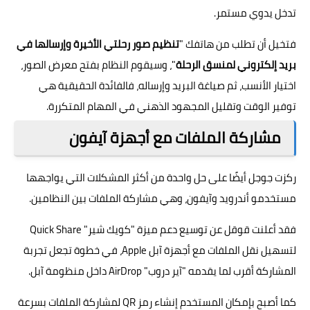
تدخل يدوي مستمر.
فتخيل أن تطلب من هاتفك "
تنظيم صور رحلتي الأخيرة وإرسالها في
بريد إلكتروني لمنسق الرحلة
"، وسيقوم النظام بفتح معرض الصور،
اختيار الأنسب، ثم صياغة البريد وإرساله، فالفائدة الحقيقية هي
توفير الوقت وتقليل المجهود الذهني في المهام المتكررة.
مشاركة الملفات مع أجهزة آيفون
ركزت جوجل أيضًا على حل واحدة من أكثر المشكلات التي يواجهها
مستخدمو أندرويد وآيفون، وهي مشاركة الملفات بين النظامين.
فقد أعلنت قوقل عن توسيع دعم ميزة "كويك شير" Quick Share
لتسهيل نقل الملفات مع أجهزة آبل Apple، في خطوة تجعل تجربة
المشاركة أقرب لما يقدمه "آير دروب" AirDrop داخل منظومة آبل.
كما أصبح بإمكان المستخدم إنشاء رمز QR لمشاركة الملفات بسرعة