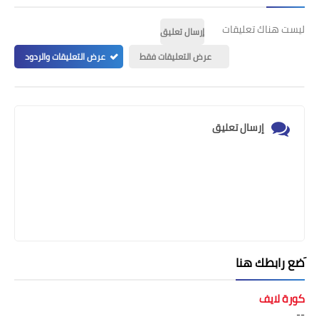
ليست هناك تعليقات
إرسال تعليق
عرض التعليقات فقط
عرض التعليقات والردود
إرسال تعليق
َضع رابطك هنا
كورة لايف
--