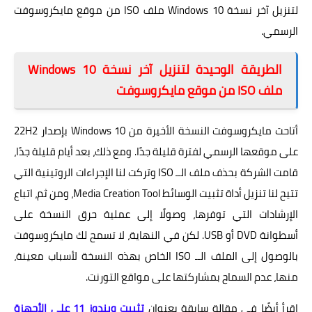
لتنزيل آخر نسخة Windows 10 ملف ISO من موقع مايكروسوفت
الرسمي.
الطريقة الوحيدة لتنزيل آخر نسخة Windows 10
ملف ISO من موقع مايكروسوفت
أتاحت مايكروسوفت النسخة الأخيرة من Windows 10 بإصدار 22H2
على موقعها الرسمي لفترة قليلة جدًا. ومع ذلك، بعد أيام قليلة جدًا،
قامت الشركة بحذف ملف الــ ISO وتركت لنا الإجراءات الروتينية التي
تتيح لنا تنزيل أداة تثبيت الوسائط Media Creation Tool، ومن ثم، اتباع
الإرشادات التي توفرها، وصولًا إلى عملية حرق النسخة على
أسطوانة DVD أو USB. لكن في النهاية، لا تسمح لك مايكروسوفت
بالوصول إلى الملف الــ ISO الخاص بهذه النسخة لأسباب معينة،
منها، عدم السماح بمشاركتها على مواقع التورنت.
اقرأ أيضًا في مقالة سابقة بعنوان
تثبيت ويندوز 11 على الأجهزة