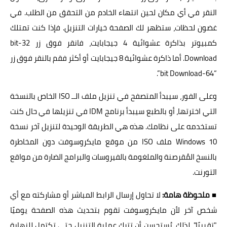
النقر في أي مكان لحين انتهاء الخادم من التحقق من الطلب. في
غضون لحظات، ستظهر لك الصفحة خيارات التنزيل. فإذا كنت تمتلك
كمبيوتر بذاكرة عشوائية 4 جيجابايت، فانقر فوق زر 32-bit
Download. أما ذاكرة عشوائية 8 جيجابايت أو أكثر فقم بالنقر فوق زر
“64-bit Download”.
وعلى الفور، سيبدأ المتصفح في تنزيل ملف الــ ISO الخاص بالنسخة
التي اخترتها، أو بالطبع سيبدأ برنامج IDM في تنزيلها في حال كنت
تستخدمه على نظامك. هذه هي الطريقة الوحيدة لتنزيل آخر نسخة
Windows 10 ملف ISO من موقع مايكروسوفت دون المخاطرة
بالنسخ المُقرصنة والملغومة بالفيروسات والبرامج الضارة من مواقع
التورنت.
■
ملحوظة هامة:
لا تحاول إرسال الرابط المباشر أو مشاركته مع أي
شخص آخر لأن مايكروسوفت تقوم بتحديث هذه الصفحة يوميًا
"تقريبًا". لذلك، يُستحسن أن تترك عملية التنزيل حتى تكتمل للنهاية