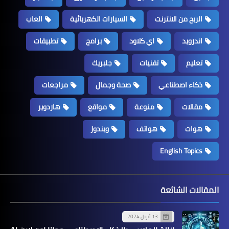
الربح من الانترنت
السيارات الكهربائية
العاب
اندرويد
اي كلاود
برامج
تطبيقات
تعليم
تقنيات
جلبريك
ذكاء اصطناعي
صحة وجمال
مراجعات
مقالات
منوعة
مواقع
هاردوير
هوات
هواتف
ويندوز
English Topics
المقالات الشائعة
13 أبريل 2024