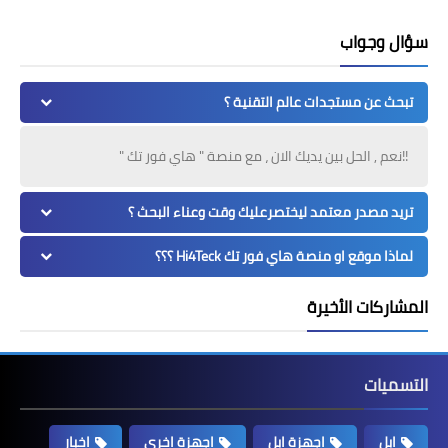
سؤال وجواب
تبحث عن مستجدات عالم التقنية ؟
!!نعم , الحل بين يديك الان ، مع منصة " هاي فور تك "
تريد مصدر معتمد ليختصرعليك وقت وعناء البحث ؟
لماذا موقع او منصة هاي فور تك Hi4Teck ؟؟؟
المشاركات الأخيرة
التسميات
ابل
اجهزة ابل
اجهزة اخرى
اخبار