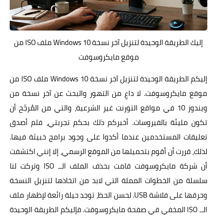
إليك الطريقة الوحيدة لتنزيل آخر نسخة Windows 10 ملف ISO من
موقع مايكروسوفت
إليكم الطريقة الوحيدة لتنزيل آخر نسخة Windows 10 ملف ISO من
موقع مايكروسوفت. لا داعِ من التهور والبحث عن آخر نسخة من
ويندوز 10 في مواقع التورنت غير الشرعية، والتي من المُرجّح أن
تكون مليئة بالفيروسات. أخبركم ذلك بحكم تجربتي، فلم أصدق
تعليقات المستخدمين عندما أكدوا على وجود برامج خبيثة فيها.
لذلك، قررت أن أقوم بتحميلها من الموقع الرسمي، إلا إنني اكتشفت
أن شركة مايكروسوفت قامت بحذف الملف الــ ISO وتركت لنا
سلسلة من الخطوات المملة التي لابد من اتخاذها لتنزيل النسخة
وحرقها على فلاشة USB. لحسن الحظ، توجد حيلة رائعة لإظهار ملف
الــ ISO المخفي في صفحة مايكروسوفت. فإليكم الطريقة الوحيدة