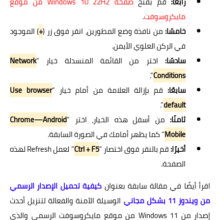
رابعًا:
قم بفتح
صفحة Windows 10 22H2 من موقع
مايكروسوفت
.
خامسًا:
من نافذة وضع المطورين، انقر فوق زر (
+
) الموجود
في الركن العلوي الأيمن.
سادسًا:
اختر من القائمة المنسدلة خيار “
Network
”.
Conditions
سابعًا:
قم بإزالة العلامة من أمام خيار “
Use browser
”.
default
ثامنًا:
من أسفل هذه الخيار، اختر “
Chrome—Android
Mobile
” كما يظهر أمامك في الصورة السابقة.
أخيرًا:
قم بالنقر فوق اختصار “
Ctrl + F5
” لعمل Refresh لهذه
الصفحة.
اقرأ أيضًا في مقالة سابقة بعنوان
كيفية تحميل الإصدار الرسمي
من ويندوز 11 بشكل مجاني
الوسيلة الآمنة والفعالة لتنزيل أحدث
إصدار من Windows 11 من موقع مايكروسوفت الرسمي والذي