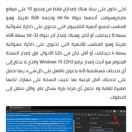
لكي تكون على بينة، هناك إصداران فقط من ويندوز 10 على موقع
مايكروسوفت، أحدهما بنواة 64-bit وحجمه 6GB تقريبًا، وهو
المناسب لجميع أجهزة الكمبيوتر التي تحتوي على ذاكرة عشوائية
بسعة 8 جيجابايت أو أكثر. وهناك إصدار آخر بنواة 32-bit بسعة 4GB
تقريبًا وهو المناسب للأجهزة التي تحتوي على ذاكرة عشوائية
بسعة 4 جيجابايت أو أقل. لكن في كلتا الأحوال، فإن إصدار النسخة
المتوفر هو أحدث إصدار برقم Windows 10 22H2 والذي لا يحتاج إلى
أي تحديثات مستقبلية لأنه يحتوي بالفعل على كل شيء. ربما تحصل
على تحديثات أمان فرعية بعد تثبيت النسخة على جهازك، لكنها
صغيرة للغاية ولا تحمل أي مزايا بارزة بشكل عام. والآن ننتقل إلى
الخطوات.