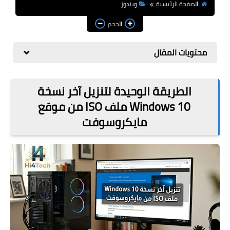
مراجعات
الصفحة الرئيسية
ويندوز
الحجم
العاب
صحة وجمال
محتويات المقال
الربح من الانترنت
الطريقة الوحيدة لتنزيل آخر نسخة
ذكاء اصطناعي
Windows 10 ملف ISO من موقع
مايكروسوفت