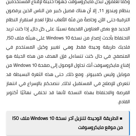
وكما تعلمون، تُبذل مايكروسوفت جهودًا حثيثة لإقناع المستخدمين
بنظام ويندوز 11، إلا أن هناك فصيل كبير من الناس الذين يرفضون
الترقية حتى الآن، وخاصةً من فئة الألعاب نظرًا لعدم استقرار النظام
الجديد مع بعض العناوين القديمة نسبيًا. على كل حال، إذا كنت تريد
الاحتفاظ بأحدث إصدار من نسخة Windows 10 على هيئة ملف ISO،
فلديك طريقة وحيدة فقط، وهي تغيير وكيل المستخدم في
المتصفح. في حال كنت تتساءل، فإن الهدف من هذه الحيلة هو
إقناع مايكروسوفت أنك تحاول الوصول إلى صفحة Windows 10 من
موبايل وليس كمبيوتر. ومع ذلك، حتى هذه الثغرة البسيطة قد
تتعرض للإصلاح في المستقبل. لذلك، ننصحكم بالإسراع في انتهاز
الفرصة والاحتفاظ بهذه النسخة لأنها قد تختفي نهائيًا أكتوبر
القادم.
■ الطريقة الوحيدة لتنزيل آخر نسخة Windows 10 ملف ISO
من موقع مايكروسوفت