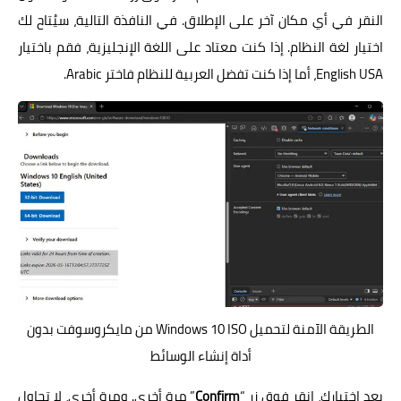
النقر في أي مكان آخر على الإطلاق. في النافذة التالية، سيُتاح لك
اختيار لغة النظام. إذا كنت معتاد على اللغة الإنجليزية، فقم باختيار
English USA، أما إذا كنت تفضل العربية للنظام فاختر Arabic.
الطريقة الآمنة لتحميل Windows 10 ISO من مايكروسوفت بدون
أداة إنشاء الوسائط
بعد اختيارك، انقر فوق زر “
Confirm
” مرة أخرى. ومرة أخرى، لا تحاول