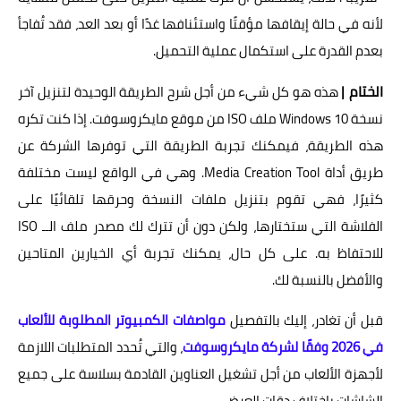
لأنه في حالة إيقافها مؤقتًا واستئنافها غدًا أو بعد العد، فقد تُفاجأ
بعدم القدرة على استكمال عملية التحميل.
الختام |
هذه هو كل شيء من أجل شرح الطريقة الوحيدة لتنزيل آخر
نسخة Windows 10 ملف ISO من موقع مايكروسوفت. إذا كنت تكره
هذه الطريقة، فيمكنك تجربة الطريقة التي توفرها الشركة عن
طريق أداة Media Creation Tool. وهي في الواقع ليست مختلفة
كثيرًا، فهي تقوم بتنزيل ملفات النسخة وحرقها تلقائيًا على
الفلاشة التي ستختارها، ولكن دون أن تترك لك مصدر ملف الــ ISO
للاحتفاظ به. على كل حال، يمكنك تجربة أي الخيارين المتاحين
والأفضل بالنسبة لك.
قبل أن تغادر، إليك بالتفصيل
مواصفات الكمبيوتر المطلوبة للألعاب
في 2026 وفقًا لشركة مايكروسوفت
، والتي تُحدد المتطلبات اللازمة
لأجهزة الألعاب من أجل تشغيل العناوين القادمة بسلاسة على جميع
الشاشات باختلاف دقات العرض.