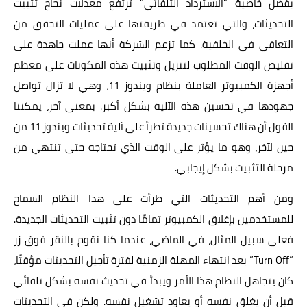
بفضل خاصية "الاسترداد التلقائي" ترتفع معدلات نجاح تثبيت
التحديثات، والتي تعتمد في طريقتها على عمليات التحقق من
التعافي في الخلفية. كما تزعم الشركة أنها عملت جاهدة على
تقليص الوقت المطلوب لتنزيل وتثبيت هذه المكونات على معظم
أجهزة الكمبيوتر العاملة بنظام ويندوز 11، وهي لا تزال تواصل
جهودها في تحسين هذه الآلية بشكل أكبر. بمعنى آخر، يمكننا
القول أن هناك تحسينات جديدة تطرأ على آلية تحديثات ويندوز 11 من
حين لآخر، وهو ما يؤثر على الوقت الذي تحتاجه حتى تنتهي من
مرحلة التثبيت بشكل إيجابي.
ومن أهم التحديثات التي طرأت على هذا النظام السماح
للمستخدمين بإغلاق الكمبيوتر تمامًا دون تثبيت التحديثات الجديدة.
فعلى سبيل المثال، في الماضي، عندما كنا نقوم بالنقر فوق زر
“Turn Off” بعد انتهاء المهلة الزمنية لفترة تأجيل التحديثات مؤقتًا،
كان يتجاهل النظام هذا الأمر ويبدأ في تحديث نفسه بشكل تلقائي
قبل أن يغلق نفسه أو يعاود تشغيل نفسه. ولكن في التحديثات