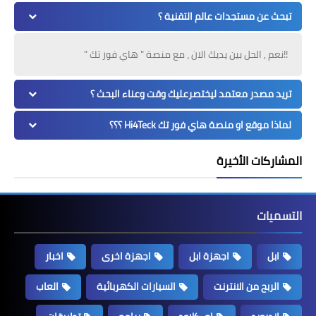
تبحث عن مستجدات عالم التقنية ؟
!!نعم , الحل بين يديك الان ، مع منصة " هاي فور تك "
تريد مصدر معتمد ليختصرعليك وقت وعناء البحث ؟
لماذا موقع او منصة هاي فور تك Hi4Teck ؟؟؟
المشاركات الأخيرة
التسميات
ابل
اجهزة ابل
اجهزة اخرى
اخبار
الربح من الانترنت
السيارات الكهربائية
العاب