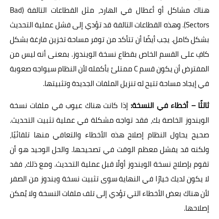
هناك مشاكل أو أعطال في الهارد، مثل القطاعات التالفة (Bad
Sectors). وهذه القطاعات التالفة قد تؤدي إلى فشل عملية التحديث
بشكل كامل. يجب أيضًا أن تتأكد من توفر مساحة تخزين فارغة بشكل
كافِ على القسم الخاص بقطاع نسخة الويندوز. بمعنى أنه ليس من
المفترض أن يكون قسم C ممتلئ بأكمله لأن النظام سيواجه صعوبة
في إيجاد مساحة تتيح له تنزيل الملفات الجديدة وتثبيتها.
ثالثًا – أخطاء في النسخة:
إذا كانت هناك عيوب في ملفات نسخة
الويندوز الخاصة بك، فقد تواجه مشكلة في عملية تثبيت التحديث.
صحيح يحاول النظام إصلاح هذه الأخطاء والتعافي منها تلقائيًا،
ولكنه قد يفشل معظم الوقت في تصحيحها. والحل الوحيد هو أن
تقوم بإصلاح نسخة الويندوز أولًا قبل عملية التحديث. ومع ذلك، فقد
لا يكون لديك خيارًا في النهاية سوى تثبيت نسخة ويندوز من الصفر
لأن هناك بعض الأخطاء التي تؤدي إلى تلف ملفات النسخة ولا يُمكن
إصلاحها.