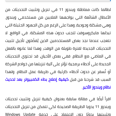
لطالما كانت مماطلة ويندوز 11 في تنزيل وتثبيت التحديثات من
الأعطال الشائعة التي يواجهها الملايين من مستخدمي ويندوز،
وهي مشكلة وجودية، وهذا على الرغم من كل الجهود الحثيثة التي
تبذلها مايكروسوفت لتجنب حدوث هذه المشكلة. في الواقع، لا
نتعجب عندما نجد بعض المستخدمين الذين يُفضّلون تأجيل تثبيت
التحديثات الجديدة لفترة طويلة من الوقت، وهذا لما عانوه بالفعل
في الماضي مع النظام. ففي بعض الأحيان، قد تحتوي التحديثات
الجديدة على أخطاء برمجية تؤثر على آلية تنزيلها من خوادم الشركة
أو تُسفر عن حدوث أخطاء كارثية في طريقة عمل النظام. ولهذا
السبب قد شرحنا من قبل
كيفية إصلاح بطء الكمبيوتر بعد تحديث
نظام ويندوز الأخير
.
اقرأ أيضًا في مقالة سابقة بعنوان كيفية تنزيل وتثبيت تحديثات
ويندوز 11 يدويا الطريقة الصحيحة لكي تتمكن من تنزيل التحديثات
وتثبيتها يدويًا دون الاعتماد على خدمة Windows Update