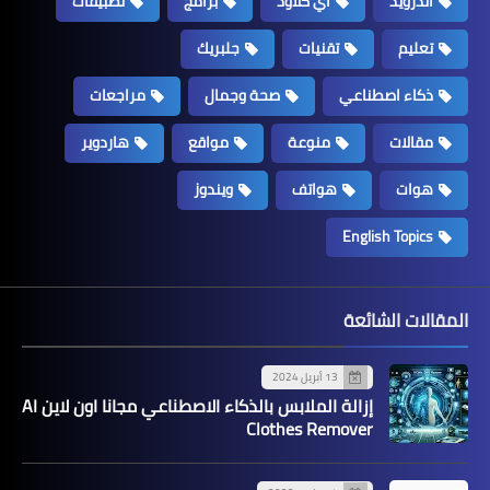
اندرويد
اي كلاود
برامج
تطبيقات
تعليم
تقنيات
جلبريك
ذكاء اصطناعي
صحة وجمال
مراجعات
مقالات
منوعة
مواقع
هاردوير
هوات
هواتف
ويندوز
English Topics
المقالات الشائعة
13 أبريل 2024
إزالة الملابس بالذكاء الاصطناعي مجانا اون لاين AI
Clothes Remover