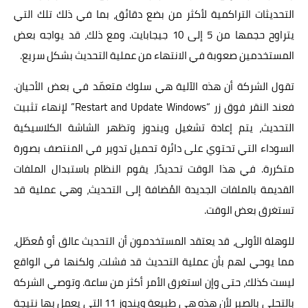
التحديثات التراكمية لأكثر من بضع دقائق، بما في ذلك تلك التي
يتراوح حجمها من 5 إلى 10 جيجابايت. ومع ذلك، قد يواجه بعض
المستخدمين صعوبة في الانتهاء من عملية التحديث بشكل سريع.
تقول الشركة أن هذه الآلية هي سلوك متعمّد في بعض الأحيان.
فعند النقر فوق زر “Restart and Update Windows” لإنهاء تثبيت
التحديث، يتم إعادة تشغيل ويندوز وتظهر الشاشة الكلاسيكية
السوداء التي تحتوي على دائرة تحميل تدوير في المنتصف بصورة
متكررة. في هذا الوقت تحديدًا، يقوم النظام باستبدال الملفات
القديمة بالملفات الجديدة المُضافة إلى التحديث، وهي عملية قد
تستغرق بعض الوقت.
للوهلة الأولى، قد يعتقد المستخدمون أن التحديث عالق أو مُعطّل،
مما يوحي لهم بأن عملية التحديث قد فشلت، ولكنها في الواقع
ليست كذلك، حتى وإن استغرق الأمر أكثر من ساعة. وتوصي الشركة
بالتحلي بالصبر لأن هذه هي طبيعة ويندوز 11 التي يعمل بها نتيجة