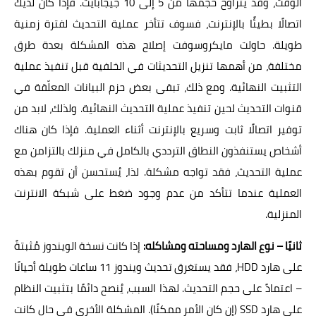
الوقت، وقد يتراوح حجمها من 5 إلى 10 جيجابايت. فإذا كان لديك
اتصالًا بطيئًا بالإنترنت، فسوف تتأخر عملية التحديث لفترة زمنية
طويلة. حاولت مايكروسوفت إصلاح هذه المشكلة بعدة طرق
مختلفة، من أهمها تنزيل التحديثات في الخلفية قبل تنفيذ عملية
التثبيت النهائية. ومع ذلك، تبقى بعض حزم البيانات المعلّقة في
قنوات التحديث لحين تنفيذ عملية التحديث النهائية. ولذلك، لابد من
توفير اتصالًا ثابت وسريع بالإنترنت أثناء العملية. فإذا كان هناك
أشخاص يستنفذون النطاق الترددي بالكامل في منزلك بالتزامن مع
عملية التحديث، فقد تواجه مشكلة. لذا، يُستحسن أن تقوم بهذه
العملية عندما تتأكد من عدم وجود ضغط على شبكة الانترنت
المنزلية.
ثانيًا – نوع الهارد ومساحته ومشاكله:
إذا كانت نسخة الويندوز مُثبتةً
على هارد HDD، فقد يستغرق تحديث ويندوز 11 ساعات طويلة أحيانًا
– اعتمادً على حجم التحديث. لهذا السبب، يُنصح دائمًا بتثبيت النظام
على هارد SSD (إن كان الأمر ممكنًا). المشكلة الأخرى في حال كانت