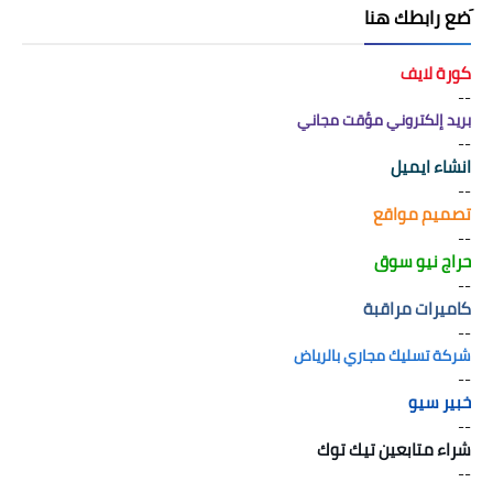
َضع رابطك هنا
كورة لايف
--
بريد إلكتروني مؤقت مجاني
--
انشاء ايميل
--
تصميم مواقع
--
حراج نيو سوق
--
كاميرات مراقبة
--
شركة تسليك مجاري بالرياض
--
خبير سيو
--
شراء متابعين تيك توك
--