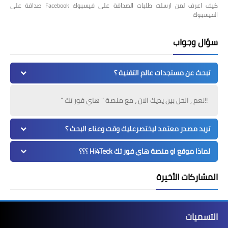
كيف اعرف لمن ارسلت طلبات الصداقة على فيسبوك Facebook صداقة على
الفيسبوك
سؤال وجواب
تبحث عن مستجدات عالم التقنية ؟
!!نعم , الحل بين يديك الان ، مع منصة " هاي فور تك "
تريد مصدر معتمد ليختصرعليك وقت وعناء البحث ؟
لماذا موقع او منصة هاي فور تك Hi4Teck ؟؟؟
المشاركات الأخيرة
التسميات