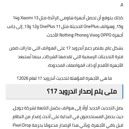
A.
كذلك يتوقع أن تحصل أجهزة شاومي الرائدة مثل Xiaomi 13 و14
و15، وهواتف OnePlus الحديثة مثل OnePlus 11 و12 و13، إلى جانب
أجهزة OPPO وVivo وNothing Phone الأحدث.
بشكل عام، يقتصر دعم أندرويد 17 على الهواتف التي ما زالت ضمن
فترة التحديثات الرسمية التي تقدمها الشركات، بينما تُستبعد
الأجهزة الأقدم أو ذات المواصفات المحدودة.
ما هي الأجهزة المؤهلة لتحديث أندرويد 17 لعام 2026؟
متى يتم إصدار اندرويد 17؟
يصل التحديث الجديد أولًا إلى هواتف بكسل التابعة لشركة جوجل،
حيث يحصل المستخدمون في البداية على أحدث إصدار من النظام
قبل باقي الأجهزة. ويأتي هذا الإصدار مدعومًا بحزمة Pixel Drop