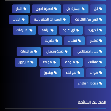
ابل
اجهزة ابل
اجهزة اخرى
اخبار
الربح من الانترنت
السيارات الكهربائية
العاب
اندرويد
اي كلاود
برامج
تطبيقات
تعليم
تقنيات
جلبريك
ذكاء اصطناعي
صحة وجمال
مراجعات
مقالات
منوعة
مواقع
هاردوير
هوات
هواتف
ويندوز
English Topics
المقالات الشائعة