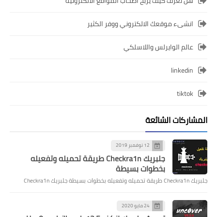
هل تعرف كيف يربح أصحاب المواقع الالكترونية
انشىء موقعك الالكتروني ووفر الكثير
عالم الوايرلس واللاسلكي
linkedin
tiktok
المشاركات الشائعة
12 نوفمبر 2019
جلبريك Checkra1n طريقة تحميله وتفعيله
بخطوات بسيطة
جلبريك Checkra1n طريقة تحميله وتفعيله بخطوات بسيطة جلبريك Checkra1n
24 مايو 2020