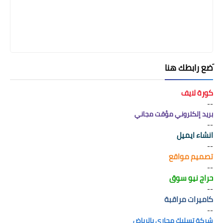
َضع رابطك هنا
كورة لايف
--
بريد إلكتروني مؤقت مجاني
--
انشاء ايميل
--
تصميم مواقع
--
حراج نيو سوق
--
كاميرات مراقبة
--
شركة تسليك مجاري بالرياض