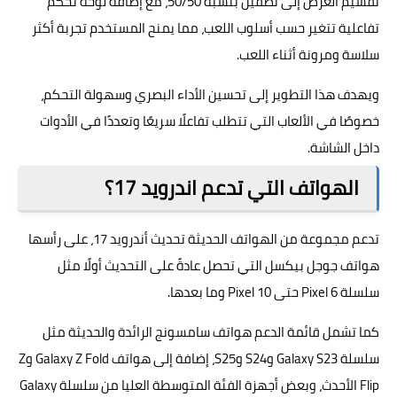
تقسيم العرض إلى نصفين بنسبة 50/50، مع إضافة لوحة تحكم
تفاعلية تتغير حسب أسلوب اللعب، مما يمنح المستخدم تجربة أكثر
سلاسة ومرونة أثناء اللعب.
ويهدف هذا التطوير إلى تحسين الأداء البصري وسهولة التحكم،
خصوصًا في الألعاب التي تتطلب تفاعلًا سريعًا وتعددًا في الأدوات
داخل الشاشة.
الهواتف التي تدعم اندرويد 17؟
تدعم مجموعة من الهواتف الحديثة تحديث أندرويد 17، على رأسها
هواتف جوجل بيكسل التي تحصل عادةً على التحديث أولًا مثل
سلسلة Pixel 6 حتى Pixel 10 وما بعدها.
كما تشمل قائمة الدعم هواتف سامسونج الرائدة والحديثة مثل
سلسلة Galaxy S23 وS24 وS25، إضافة إلى هواتف Galaxy Z Fold وZ
Flip الأحدث، وبعض أجهزة الفئة المتوسطة العليا من سلسلة Galaxy