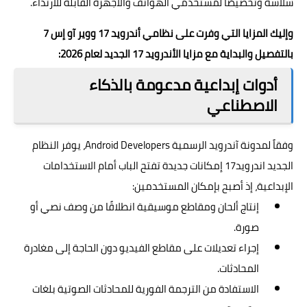
سلاسة وتخصيصًا لمستخدمي الهواتف والأجهزة القابلة للارتداء.
وإليك المزايا التي وفرت على نظامي أندرويد 17 ووير آو إس 7
بالتفصيل والبداية مع مزايا الأندرويد 17 الجديد لعام 2026:
أدوات إبداعية مدعومة بالذكاء
الاصطناعي
وفقاً لمدونة آندرويد الرسمية
Android Developers
، يوفر النظام
الجديد اندرويد17 إمكانات جديدة تفتح الباب أمام الاستخدامات
الإبداعية، إذ أصبح بإمكان المستخدمين:
إنتاج ألحان ومقاطع موسيقية انطلاقًا من وصف نصي أو
صورة.
إجراء تعديلات على مقاطع الفيديو دون الحاجة إلى مغادرة
المحادثات.
الاستفادة من الترجمة الفورية للمحادثات الصوتية بلغات