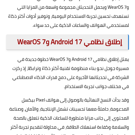
وWearOS 7 ويحمل التحديثان مجموعة واسعة من المزايا التي
تستهدف تحسين تجربة الاستخدام اليومية، وتوفير أدوات أكثر ذكاءً
لمستخدمي الهواتف والساعات الذكية على حد سواء.
إطلاق نظامي Android 17 وWearOS 7
يمثل إطلاق نظامي Android 17 وWearOS 7 خطوة جديدة في
مسيرة جوجل نحو بناء منظومة تقنية أكثر ذكاءً وترابطًا، إذ ركزت
الشركة في تحديثاتها الأخيرة على دمج قدرات الذكاء الاصطناعي
في مختلف جوانب تجربة الاستخدام.
وقد بدأت النسخ النهائية بالوصول إلى هواتف Pixel بيكسل
المدعومة، حاملةً معها تحسينات تشمل الإنتاجية، والأمان، وصناعة
المحتوى، إلى جانب مزايا متطورة للساعات الذكية تتعلق بالصحة
والسلامة وكفاءة استهلاك الطاقة، في محاولة لتقديم تجربة أكثر