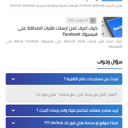
شرح جلبريك Unc0ver Jailbreak طريقة تحميله وتفعيله جلبريك Unc0ver Jailbreak
03 نوفمبر 2021
كيف اعرف لمن ارسلت طلبات الصداقة على
فيسبوك Facebook
كيف اعرف لمن ارسلت طلبات الصداقة على فيسبوك Facebook صداقة على
الفيسبوك
سؤال وجواب
تبحث عن مستجدات عالم التقنية ؟
!!نعم , الحل بين يديك الان ، مع منصة " هاي فور تك "
تريد مصدر معتمد ليختصرعليك وقت وعناء البحث ؟
لماذا موقع او منصة هاي فور تك Hi4Teck ؟؟؟