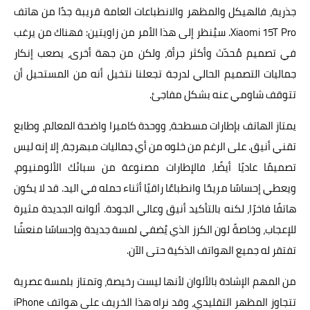
جذرية، فالهيكل والمظهر والانطباعات العامة قريبة جدًا من هاتف
Xiaomi 15T Pro. سيُنظر إلى هذا الأمر من زاويتين: فهناك من يرغب
في تصميم مُحدّث وأكثر جرأة، ولكن من جهة أخرى، يصعب إنكار
جماليات التصميم الحالي لدرجة تجعلنا نتخيل أنه من المستحيل أن
تتوقف شاومي عنه بشكل مفاجئ.
يمتاز الهاتف بإطارات مسطحة، ووحدة كاميرا واضحة المعالم، وطابع
تقني أنيق. على الرغم من خلوه من أي جماليات مبهرجة، إلا إنه ليس
تصميمًا عاديًا أيضًا، فالإطارات مصنوعة من سبائك الألومنيوم،
ويعطي إحساسًا مريحًا وانطباعًا راقيًا أثناء حمله في اليد. قد لا يكون
هاتفًا فاخرًا، لكنه بالتأكيد أنيق وعالي الجودة. ألوانه الجديدة مثيرة
للإعجاب، وخاصةً لون الكرز الذي يُضفي لمسة جديدة وإحساسًا منعشًا
تفتقر له جميع الهواتف الذكية حتى الآن.
من المهم الإشادة بالألوان لأنها ليست رخيصة، وتمتاز بلمسة عصرية
تتجاوز المظهر التقليدي، وقد نراه هذا الخريف على هواتف iPhone