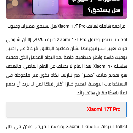
مراجعة شاملة لهاتف Xiaomi 17T Pro هل يستحق مميزات وعيوب
لقد كنا ننتظر وصول Xiaomi 17T Pro خريف 2026، إلا أن شاومي
قررت تغيير استراتيجياتها بشأن مواعيد الإطلاق، مُركزةً على اختيار
توقيت حاسم وأكثر منطقية، خاصةً بعد النجاح المذهل الذي حققته
سلسلة Xiaomi 17. هذا العام لا يختلف عن العام الماضي، فالهدف
هو تقديم هاتف "مميز" مع تنازلات تكاد تكون غير ملحوظة في
الاستخدامات اليومية، ليصبح خيارًا أكثر إقناعًا لمن لا يريد أن يدفع
ثمنًا باهظًا مقابل هاتف رائد.
Xiaomi 17T Pro
لطالما ارتبطت سلسلة Xiaomi T بموسم الخريف، ولكن في ظل