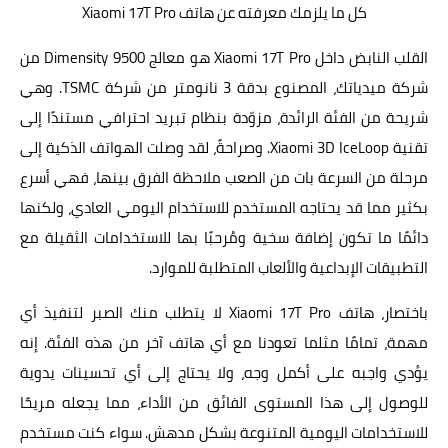
كل ما يلزمك معرفته عن هاتف Xiaomi 17T Pro
القلب النابض داخل Xiaomi 17T Pro هو معالج Dimensity 9500 من
شركة ميدياتك، المصنوع بدقة 3 نانومتر من شركة TSMC. وهي
شريحة من الفئة الرائدة، مزوّدة بنظام تبريد احترافي مستندًا إلى
تقنية Xiaomi 3D IceLoop. وصراحةً، لقد وصلت الهواتف الذكية إلى
مرحلة من السرعة بات من الصعب ملاحظة الفرق بينها، فهي أسرع
بكثير مما قد يحتاجه المستخدم للاستخدام اليومي العادي، ولكنها
دائمًا ما تكون إضافة سخية ومُرحبًا بها للاستخدامات الثقيلة مع
التطبيقات الإبداعية والألعاب المتطلبة للموارد.
باختصار، هاتف Xiaomi 17T Pro لا يتطلب منك الصبر لتنفيذ أي
مهمة، تمامًا مثلما تعودنا مع أي هاتف آخر من هذه الفئة. إنه
يؤدي واجبه على أكمل وجه، ولا يحتاج إلى أي تحسينات يدوية
للوصول إلى هذا المستوى الفائق من الأداء، مما يجعله مريحًا
للاستخدامات اليومية المتنوعة بشكل مدهش. سواء كنت مستخدم