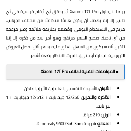
بينما لا يحاول Xiaomi 17T Pro أن يحقق أي أرقام قياسية في أي
جانب، إلا إنه يهدف أن يكون هاتفًا متكاملًا من مختلف الجوانب.
مريح في الاستخدام اليومي، ومُصمم بطريقة ملائمة وغير مزعجة
من أي ناحية. صحيح السعر مرتفع، وهو أمر لابد من ذكره، إلا إننا
نتخيل أنه سيكون من السهل العثور عليه بسعر أقل بفضل العروض
الترويجية الجذابة أو حتى إذا قررت الانتظار بضعة أشهر.
■ المواصفات التقنية لهاتف Xiaomi 17T Pro
الألوان:
الأسود / النفسجي الغامق / الأزرق الداكن.
الذاكرة والتخزين:
12/256 جيجابايت + 12/512 جيجابايت + 1
تيرابايت.
الوزن:
219 غرامًا.
المعالج:
شريحة Dimensity 9500 SoC 3nm.