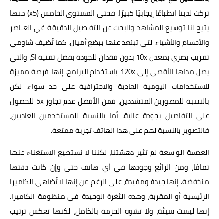
تركت لدينا انطباعًا إيجابيًا كبيرًا. فحتى المستوى الخامس (x5) منها
يتيح لنا توسيع المشاهد والبحث عن التفاصيل الدقيقة في العناصر
والأجسام والأشياء التي تبتعد عنها ببضع أميال. كما تُضيف شاومي
تقريب بصري بمعدل 10x بدون فقدان للجودة بفضل تقنية SI، والتي
يصل مداها الأقصى إلى 120x باستخدام البرامج. إنها فرصة مميزة
للاستخدامات اليومية العادية والاحترافية على حد سواء. لكن
بالنسبة للمصورين المتشددين، فمن الأفضل عدم تجاوز 5x للحصول
على التفاصيل بجودة عالية. أما بالنسبة للمستخدمين العاديين،
فالتصوير بالنسبة لهم على هذا الهاتف تجربة ممتعة.
العدسة الواسعة لم تثير دهشتنا، لكننا لا نستطيع الاستغناء عنها
تمامًا، ومن الرائع وجودها في أي هاتف حتى وإن كانت دقتها
منخفضة. إنها جيدة ومفيدة، على الرغم من إنها لا تُضاهي الكاميرا
الرئيسية أو المقربة، وهذه الثغرة الوحيدة في منظومة الكاميرا.
إنها ليست سيئة، ولا تشوه الحزمة بالكامل، لكنها تعكس ترتيب