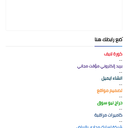
َضع رابطك هنا
كورة لايف
--
بريد إلكتروني مؤقت مجاني
--
انشاء ايميل
--
تصميم مواقع
--
حراج نيو سوق
--
كاميرات مراقبة
--
شركة تسليك مجاري بالرياض