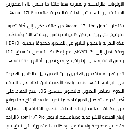
الأولويات، فالرئيسية والمقربة هما غالبًا ما يشغل بال المصورين
المحترفين، وعليهما تم بناء القوة البصرية لهاتف Xiaomi 17T Pro
باختصار، يتحول Xiaomi 17T Pro من هاتف ذكي إلى أداة تصوير
حقيقية، حتى وإن لم تكن كاميراته بنفس جودة “Ultra”. وتُستكمل
هذه التجربة بالتصوير البانورامي للفيديو، مدعومًا بتقنية +HDR10
ودقة تصل إلى 4K/60FPS، مع إمكانية التسجيل بتنسيق LOG
بنفس الدقة ومعدل الإطارات، مع وضع تصوير الأفلام بالدقة نفسها.
قد يشعر المستخدمين العاديين بالارتباك من ميزات الكاميرا العديدة
في البرنامج، لكنها عناصر بالغة الأهمية لمن اعتاد على التحكم
اليدوي بعناصر التصوير. فالتصوير بتنسيق LOG يتيح الحفاظ على
أكبر قدر من تفاصيل الصورة لمهام التحرير ما بعد الإنتاج، مما يوسّع
من إمكانات الهاتف ليتجاوز لحظات التصوير الخاطفة إلى عمليات
إنتاج الفيديو الأكثر جدية وديناميكية. لا يوفر Xiaomi 17T Pro الراحة
فقط، بل مجموعة واسعة من الإمكانيات المتطورة التي تليق بأي