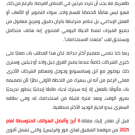
ظاهرية، فلا يجب أن تتردد مرتين في اقتناص الفرصة. بالرغم من ذلك،
فهو ليس هاتفًا مُخصصًا لقسم واحد، سواء التصوير أو الألعاب أو
العمل الإبداعي، بل عناصر مترابطة باتزان دقيق، ومزيج معقول من
جميع الميزات لنمط الحياة اليومي المتنوع. إنه هاتف متكامل
ويستحق لقب "متعدد الاستخدامات".
ربما كنا نتمنى تصميم أكثر حداثة، لكن هذا المطلب بات صعبًا على
كبرى الشركات، خاصةً عندما يصبح الفرق جيل واحد أو جيلين، وسترى
ذلك بوضوح مع آبل وسامسونغ وجوجل ومعظم الشركات الأخرى.
فعلى الرغم من أنه لن يبهرك من اللحظة الأولى نظرًا لأن تصميمه
بات مألوفًا بالفعل، إلا إنه سيترك لديك طابعًا إيجابيًا يتطور تدريجيًا
بمرور الوقت، وبعد فترة قليلة من استخدامك له. وفي نطاقه
السعري، يبدو الخيار الوحيد الأكثر منطقية.
قبل أن تغادر، إليك مقالة
6 أبرز وأفضل الهواتف المتوسطة لعام
2025
من موقعنا الشقيق (هاي فور وايرليس)، والتي تشمل أقوى