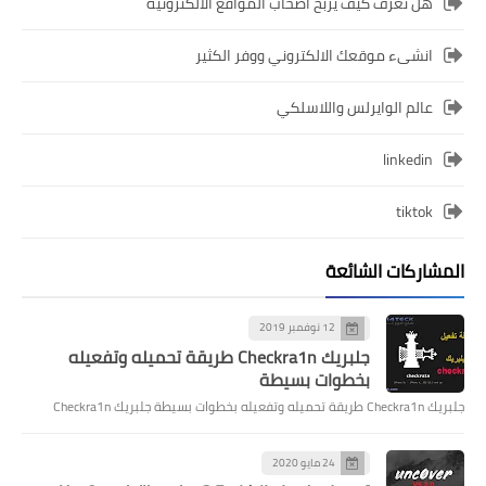
هل تعرف كيف يربح أصحاب المواقع الالكترونية
انشىء موقعك الالكتروني ووفر الكثير
عالم الوايرلس واللاسلكي
linkedin
tiktok
المشاركات الشائعة
12 نوفمبر 2019
جلبريك Checkra1n طريقة تحميله وتفعيله
بخطوات بسيطة
جلبريك Checkra1n طريقة تحميله وتفعيله بخطوات بسيطة جلبريك Checkra1n
24 مايو 2020