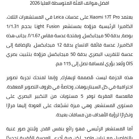
افضل هواتف الفئة المتوسطة العليا 2026
يعتمد Xiaomi 17T Pro على عدسات Leica في المستشعرات الثلاث.
الكاميرا الرئيسية مزوّدة بمستشعر Light Fusion بحجم 1/1.31
بوصة، بدقة 50 ميجابكسل، وبفتحة عدسة مقاس f/1.67. بجانب هذه
الكاميرا، عدسة فائقة الاتساع بدقة 12 ميجابكسل، بالإضافة إلى
عدسة للتقريب البصري بدقة 50 ميجابكسل مزوّدة بتثبيت بصري
OIS وبُعد بؤري لمسافة تصل إلى 115 مم.
هذه الحزمة ليست مُصممة لإبهارك، وإنما لمنحك تجربة تصوير
احترافية في كل السيناريوهات، وخاصةً في ظروف التصوير المعقدة.
فالعدسة المقربة توفر 5 مستويات من التكبير البصري على
مستوى المستشعر، وهي ميزة تشجّعك على العودة إليها مرارًا
وتكرارًا لرؤية الأهداف من مسافات بعيدة.
أما المستشعر الرئيسي فهو رائع بنفس القدر، ويُنتج صور غنية
بالتفاصيل مع تباين واضح. لكن مرة أخرى، العدسة المُقربة تحديدًا