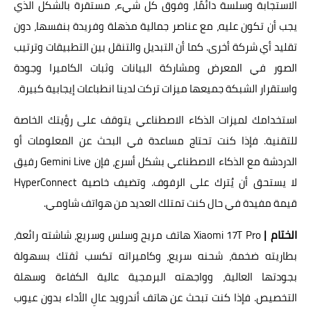
الاستجابة وسلسة دائمًا، وفوق كل شيء، مستقرة بالشكل الذي
يجب أن تكون عليه، مع عناصر جمالية مذهلة وفريدة بنفسها، دون
تقليد أي شركة أخرى. كما أن التبديل والتنقل بين التطبيقات وترتيب
الصور في المعرض ومشاركة البيانات وثبات الكاميرا وجودة
واستقرار الشبكة جميعها ميزات تركت لدينا انطباعات إيجابية كبيرة.
استخدامك لميزات الذكاء الاصطناعي يتوقف على رؤيتك الخاصة
للتقنية. فإذا كنت تحتاج مساعدة في البحث عن المعلومات أو
الدردشة مع الذكاء الاصطناعي بشكل أسرع، فإن Gemini Live رفيق
لا يستحق أن يُترك على الرفوف. وتضيف خاصية HyperConnect
قيمة مفيدة في حال كنت تمتلك العديد من هواتف شاومي.
الختام |
Xiaomi 17T Pro هاتف مريح وسلس وسريع، شاشته رائعة،
بطاريته ضخمة، شحنه سريع، وكاميراته تكسب ثقتك بسهولة
بجودتها العالية، وواجهته البرمجية عالية الكفاءة وسهلة
التخصيص. فإذا كنت تبحث عن هاتف أندرويد عالِ الأداء بدون عيوب