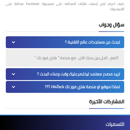
كيف اعرف لمن ارسلت طلبات الصداقة على فيسبوك Facebook صداقة على
الفيسبوك
سؤال وجواب
تبحث عن مستجدات عالم التقنية ؟
!!نعم , الحل بين يديك الان ، مع منصة " هاي فور تك "
تريد مصدر معتمد ليختصرعليك وقت وعناء البحث ؟
لماذا موقع او منصة هاي فور تك Hi4Teck ؟؟؟
المشاركات الأخيرة
التسميات