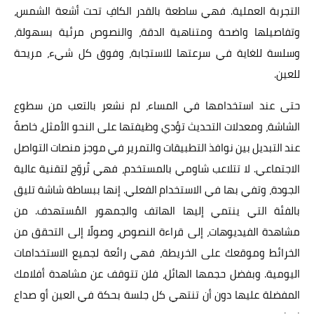
التجربة العملية. فهي ساطعة بالقدر الكافِ تحت أشعة الشمس،
وتفاصيلها واضحة ومتناهية الدقة، والنصوص مرئية بسهولة،
وسلسة للغاية في سرعتها للاستجابة، وفوق كل شيء، مريحة
للعين.
حتى عند استخدامها في المساء، لم نشعر بالتعب من سطوع
الشاشة، ومعدلات التحديث تؤدي وظيفتها على النحو الأمثل، خاصةً
عند التبديل بين نوافذ التطبيقات والتمرير في موجز منصات التواصل
الاجتماعي. لا تتلاعب شاومي بالمستخدم، فهي تُروّج لتقنية عالية
الجودة، وتفي بها في الاستخدام الفعلي. إنها ببساطة شاشة تليق
بالفئة التي ينتمي إليها الهاتف والجمهور المُستهدف. من
مشاهدة الفيديوهات، إلى قراءة النصوص، وصولًا إلى التحقق من
الخرائط وموقعك على الخريطة، فهي رائعة لجميع الاستخدامات
اليومية. وبفضل حجمها الهائل، فلن تتوقف عن مشاهدة أفلامك
المفضلة عليها دون أن تنتهي كل جلسة بحكة في العين أو صداع