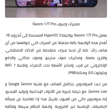
مميزات وعيوب Xiaomi 17T Pro
يعمل Xiaomi 17T Pro بواجهة HyperOS 3 المستندة إلى أندرويد 16.
تُقدم هذه الواجهة باقة مذهلة من الميزات التي تتوقعها من أي
هاتف رائد. كما أن لدينا ميزات متقدمة من الذكاء الاصطناعي،
وقارئ بصمة، ومكبرات صوت ستريو، وصوت مكاني، والدفع
الإلكتروني عن قرب، ومكبر الأشعة تحت الحمراء، وتقنية WiFi 7
وبلوتوث 6.0، ومتانة IP68.
من حيث السوفتوير، يتكامل الهاتف مع تقنية Google Gemini و
Gemini Live، مع حزمة كبيرة من الأدوات الإبداعية وتوليد الفيديو.
إنه سوفتوير خالي من العيوب تقريبًا، هذا إذا تغاضينا عن مسألة
التطبيقات الإعلانية غير الضرورية. واجهة النظام سريعة وفائقة