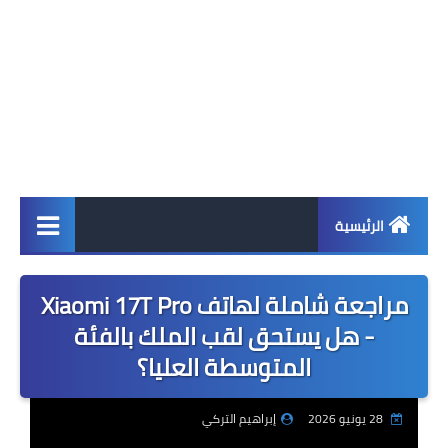
الرئيسية
اخبار
مراجعة شاملة لهاتف Xiaomi 17T Pro
ابل
- هل يستحق لقب الملك بالفئة
المتوسطة العليا؟
اندرويد
ويندوز
28 يونيو 2026
إبراهيم التركي