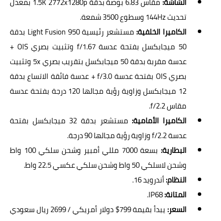
الشاشة:
مقاس 6.83 بوصة بدقة 1.5K 2772x1280p بمعدل
تحديث 144Hz وسطوع 3500 شمعة.
الكاميرا الخلفية:
مستشعر رئيسية Light Fusion 950 بدقة
50 ميجابكسل بفتحة عدسة f/1.67 وتثبيت بصري OIS +
عدسة مقربة بدقة 50 ميجابكسل بتقريب بصري 5x وتثبيت
بصري OIS بفتحة عدسة f/3.0 + عدسة فائقة الاتساع بدقة
12 ميجابكسل وزاوية رؤية مجالها 120 درجة بفتحة عدسة
مقاس f/2.2.
الكاميرا الأمامية:
مستشعر بدقة 32 ميجابكسل بفتحة
عدسة f/2.2 وزاوية رؤية مجالها 90 درجة.
البطارية:
بسعة 7000 مللي أمبير وشحن سلكي 100 واط
وشحن لاسلكي 50 واط وشحن سلكي عكسي 22.5 واط.
النظام:
أندرويد 16.
المتانة:
IP68.
السعر:
يبدأ بقيمة 799$ دولار أمريكي / 2699 ريال سعودي