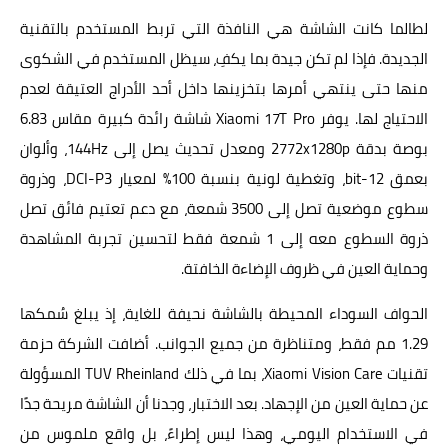
لطالما كانت الشاشة هي النافذة التي تربط المستخدم بالتقنية
الجديدة. فإذا لم تكن جيدة بما يكفِ، سيظل المستخدم في الشكوى
منها حتى ينتهي أمرها بتخزينها داخل أحد الأدراج العتيقة لعدم
الاحتياج لها. يوفر Xiaomi 17T Pro شاشة رائدة كبيرة مقاس 6.83
بوصة بدقة 2772x1280p ومعدل تحديث يصل إلى 144Hz، وألوان
بعمق 12-bit، وتغطية لونية بنسبة 100% لمعيار DCI-P3، وذروة
سطوع موضعية تصل إلى 3500 شمعة، مع دعم تعتيم فائق تصل
ذروة السطوع معه إلى 1 شمعة فقط لتحسين تجربة المشاهدة
وحماية العين في ظروف الإضاءة الخافتة.
الحواف السوداء المحيطة بالشاشة نحيفة للغاية، إذ يبلغ سُمكها
1.29 مم فقط، ومتناظرة من جميع الجوانب. أضافت الشركة حزمة
تقنيات Xiaomi Vision Care، بما في ذلك TUV Rheinland المسؤولة
عن حماية العين من الإجهاد. بعد الاختبار، وجدنا أن الشاشة مريحة جدًا
في الاستخدام اليومي، وهذا ليس إطراءً، بل واقع ملموس من