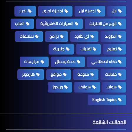
ابل
اجهزة ابل
اجهزة اخرى
اخبار
الربح من الانترنت
السيارات الكهربائية
العاب
اندرويد
اي كلاود
برامج
تطبيقات
تعليم
تقنيات
جلبريك
ذكاء اصطناعي
صحة وجمال
مراجعات
مقالات
منوعة
مواقع
هاردوير
هوات
هواتف
ويندوز
English Topics
المقالات الشائعة