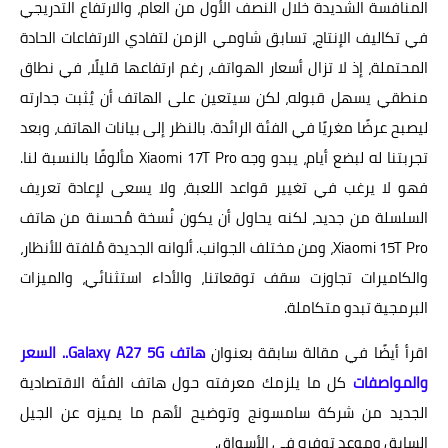
المنافسة الشديدة خلال النصف الأول من العام، والارتفاع التدريجي
في تكاليف الإنتاج، تسابق شاومي الزمن لتفادي الارتفاعات الحادة
المحتملة، إذ لا تزال أسعار الهواتف، رغم ارتفاعها قليلًا، في نطاق
منطقي يسهل قبوله، لكن سيتعين على الهاتف أن يُثبت جدارته
ليصبح عرضًا مغريًا في الفئة الرائدة. بالنظر إلى بيانات الهاتف، وبعد
تجربتنا له لبضع أيام، يبدو وجه Xiaomi 17T Pro مألوفًا بالنسبة لنا.
فهو لا يرغب في تغيير قواعد اللعبة، ولا يسعى لإعادة تعريف
السلسلة من جديد، لكنه يحاول أن يكون نُسخة مُحسنة من هاتف
Xiaomi 15T Pro، ومن مختلف الجوانب. ألوانه الجديدة مُلفتة للأنظار،
والكاميرات تجاوزت سقف توقعاتنا، والأداء استثنائي، والميزات
البرمجية تبدو متكاملة.
اقرأ أيضًا في مقالة سابقة بعنوان
هاتف Galaxy A27 5G.. السعر
والمواصفات
كل ما يلزمك معرفته حول هاتف الفئة الاقتصادية
الجديد من شركة سامسونج وتوضيح لأهم ما يميزه عن الجيل
السابق وموعد توفره في الأسواق.