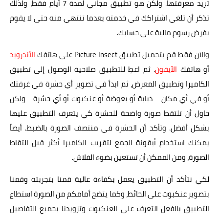
تريد معرفتها. ولكن هو تطبيق مجاني لمدة 7 أيام فقط، ولذلك
تذكر أن تلغي اشتراكك في خدمته بعدما تنتهي منه حتى لا يقوم
بفرض رسوم مالية على حسابك.
والآن فقط قم بتحميل تطبيق Picture Insect على هاتفك
الأندرويد
أو هاتفك
الآيفون
. ثم اعطِ للتطبيق صلاحية الوصول إلى تطبيق
الكاميرا وتطبيق المعرض، ثم ابدأ في تصوير أي حشرة في غرفتك
أو في أي مكان – ذبابة أو بعوضة أو عنكبوت أو أي حشرة - ولكن
حاول أن تلتقط صورة واضحة للحشرة كي يتعرف التطبيق عليها
بشكل أفضل. وتأكد أن الحشرة في منتصف الصورة بالضبط. أيضاً
يمكنك استخدام أيقونة الجمع لتقريب الكاميرا أكثر قبل التقاط
الصورة، ومن الممكن أن تستعين بضوء الفلاش.
لكي نتأكد أن التطبيق يعمل بكفاءة عالية قمنا بتجربته وقمنا
بتصوير عنكبوت على الحائط، وكما يتضح أمامكم من الصورة استطاع
التطبيق بالفعل التعرف على العنكبوت وتزويدنا بجميع التفاصيل