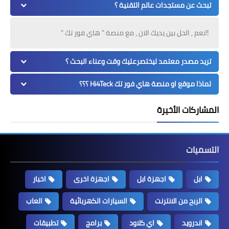
تبحث عن مستجدات عالم التقنية ؟
!!نعم , الحل بين يديك الان ، مع منصة " هاي فور تك "
تريد مصدر معتمد ليختصرعليك وقت وعناء البحث ؟
لماذا موقع او منصة هاي فور تك Hi4Teck ؟؟؟
المشاركات الأخيرة
التسميات
ابل
اجهزة ابل
اجهزة اخرى
اخبار
الربح من الانترنت
السيارات الكهربائية
العاب
اندرويد
اي كلاود
برامج
تطبيقات