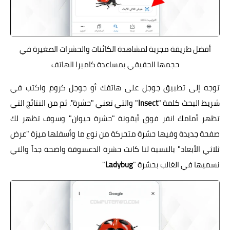
أفضل طريقة مجربة لمشاهدة الكائنات والحشرات الصغيرة في
حجمها الحقيقي بمساعدة كاميرا الهاتف
توجه إلى تطبيق جوجل على هاتفك أو جوجل كروم واكتب في
شريط البحث كلمة "
Insect
" والتي تعني "حشرة". ثم من النتائج التي
تظهر أمامك انقر فوق أيقونة "حشرة حيوان" وسوف تظهر لك
صفحة جديدة وفيها حشرة متحركة من نوع ما وأسفلها ميزة "عرض
ثلاثي الأبعاد" بالنسبة لنا كانت حشرة الدعسوقة واضحة جداً والتي
نسميها في الغالب بحشرة "
Ladybug
"