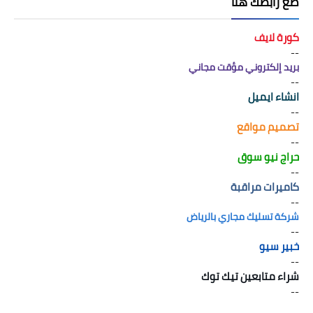
َضع رابطك هنا
كورة لايف
--
بريد إلكتروني مؤقت مجاني
--
انشاء ايميل
--
تصميم مواقع
--
حراج نيو سوق
--
كاميرات مراقبة
--
شركة تسليك مجاري بالرياض
--
خبير سيو
--
شراء متابعين تيك توك
--