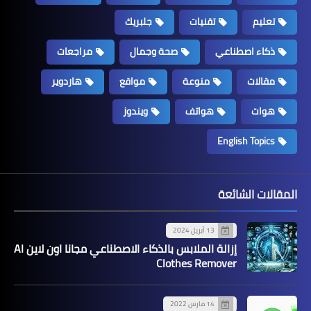
تعليم
تقنيات
جلبريك
ذكاء اصطناعي
صحة وجمال
مراجعات
مقالات
منوعة
مواقع
هاردوير
هوات
هواتف
ويندوز
English Topics
المقالات الشائعة
13 أبريل 2024
إزالة الملابس بالذكاء الاصطناعي مجانا اون لاين AI
Clothes Remover
14 مارس 2022