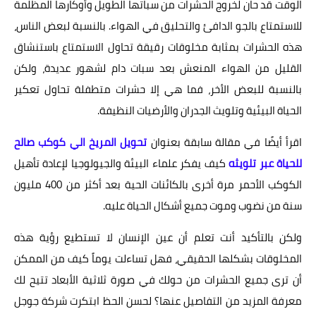
الوقت قد حان لخروج الحشرات من سباتها الطويل وأوكارها المظلمة
للاستمتاع بالجو الدافئ والتحليق في الهواء. بالنسبة لبعض الناس،
هذه الحشرات بمثابة مخلوقات رقيقة تحاول الاستمتاع باستنشاق
القليل من الهواء المنعش بعد سبات دام لشهور عديدة، ولكن
بالنسبة للبعض الأخر، فما هي إلا حشرات متطفلة تحاول تعكير
الحياة البيئية وتلويث الجدران والأرضيات النظيفة.
اقرأ أيضًا في مقالة سابقة بعنوان
تحويل المريخ الي كوكب صالح
للحياة عبر تلويثه
كيف يفكر علماء البيئة والجيولوجيا لإعادة تأهيل
الكوكب الأحمر مرة أخرى بالكائنات الحية بعد أكثر من 400 مليون
سنة من نضوب وموت جميع أشكال الحياة عليه.
ولكن بالتأكيد أنت تعلم أن عين الإنسان لا تستطيع رؤية هذه
المخلوقات بشكلها الحقيقي، فهل تساءلت يوماً كيف من الممكن
أن ترى جميع الحشرات من حولك في صورة ثلاثية الأبعاد تتيح لك
معرفة المزيد من التفاصيل عنها؟ لحسن الحظ ابتكرت شركة جوجل