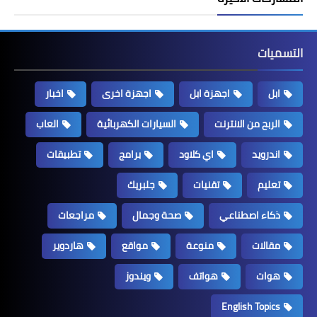
التسميات
ابل
اجهزة ابل
اجهزة اخرى
اخبار
الربح من الانترنت
السيارات الكهربائية
العاب
اندرويد
اي كلاود
برامج
تطبيقات
تعليم
تقنيات
جلبريك
ذكاء اصطناعي
صحة وجمال
مراجعات
مقالات
منوعة
مواقع
هاردوير
هوات
هواتف
ويندوز
English Topics