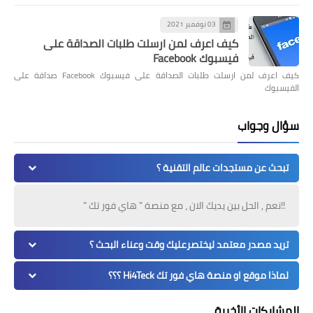
03 نوفمبر 2021
كيف اعرف لمن ارسلت طلبات الصداقة على
فيسبوك Facebook
كيف اعرف لمن ارسلت طلبات الصداقة على فيسبوك Facebook صداقة على
الفيسبوك
سؤال وجواب
تبحث عن مستجدات عالم التقنية ؟
!!نعم , الحل بين يديك الان ، مع منصة " هاي فور تك "
تريد مصدر معتمد ليختصرعليك وقت وعناء البحث ؟
لماذا موقع او منصة هاي فور تك Hi4Teck ؟؟؟
المشاركات الأخيرة