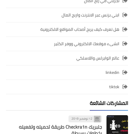
تجربتي في ربح المال
ابني بزنس عبر الانترنت واربح المال
هل تعرف كيف يربح أصحاب المواقع الالكترونية
انشىء موقعك الالكتروني ووفر الكثير
عالم الوايرلس واللاسلكي
linkedin
tiktok
المشاركات الشائعة
12 نوفمبر 2019
جلبريك Checkra1n طريقة تحميله وتفعيله
بخطوات بسيطة