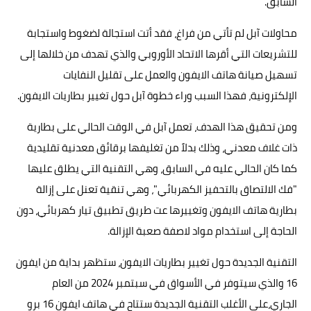
السابق.
محاولات آبل لم تأتي من فراغ، فقد أتت استجالة لضغوط واستجابة
للتشريعات التي أقرها الاتحاد الأوروبي والذي تهدف من خلالها إلى
تسهيل صيانة هاتف الايفون والعمل على تقليل النفايات
الإلكترونية، فهذا السبب وراء خطوة آبل حول تغيير بطاريات الايفون.
ومن تحقيق هذا الهدف، تعمل آبل في الوقت الحالي على بطارية
ذات غلاف معدني، وذلك بدلاً من تغليفها برقائق معدنية تقليدية
كما كان الحالي عليه في السابق، وهي التقنية التي يطلق عليها
"فك الالتصاق بالتحفيز الكهربائي"، وهي تنقية تعنل على إزالة
بطارية هاتف
الايفون
وتغييرها عت طريق تطبيق تيار كهربائي، دون
الحاجة إلى استخدام مواد لاصفة صعبة الإزالة.
التقنية الجديدة حول تغيير بطاريات الايفون، ستظهر بداية من ايفون
16 والذي سيتوفر في الأسواق في سبتمبر 2024 من العام
الجاري،على الأغلب التقنية الجديدة ستتاح في هاتف ايفون 16 برو