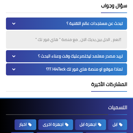
سؤال وجواب
تبحث عن مستجدات عالم التقنية ؟
!!نعم , الحل بين يديك الان ، مع منصة " هاي فور تك "
تريد مصدر معتمد ليختصرعليك وقت وعناء البحث ؟
لماذا موقع او منصة هاي فور تك Hi4Teck ؟؟؟
المشاركات الأخيرة
التسميات
ابل
اجهزة ابل
اجهزة اخرى
اخبار