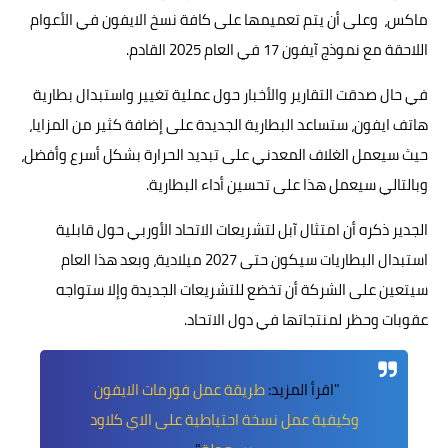
ماكس، وعلى أن يتم تعميمها على كافة نسخ الايفون في الأعوام
اللاحقة مع نموذج آيفون 17 في العام 2025 القادم.
في حال صدقت التقارير والأخبار حول عملية تغيير واستبدال بطارية
هاتف ايفون، ستساعد البطارية الجديدة على إضافة كثير من المزايا،
حيث سيعمل الغلاف المعدني على تبديد الحرارة بشكل أسرع وأفضل،
وبالتالي سيعمل هذا على تحسين أداء البطارية.
الجدير ذكره أن امتثال آبل لتشريعات الاتحاد الأوربي حول قابلية
استبدال البطاريات سيكون حتى 2027 ميلادية، وبعد هذا العام
سيتعين على الشركة أن تخضع للتشريعات الجديدة وإلا ستواجه
عقوبات وحظر لمنتجاتها في دول الاتحاد.
"اقرأ المزيد:
طريقة عمل فورمات الايفون
وكيفية عمل نسخة احتياطية على الاي كلاود