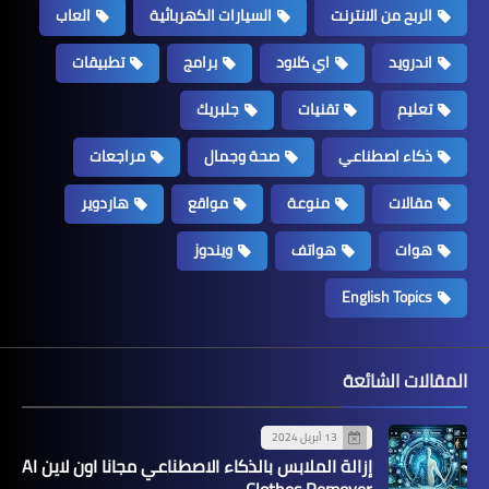
الربح من الانترنت
السيارات الكهربائية
العاب
اندرويد
اي كلاود
برامج
تطبيقات
تعليم
تقنيات
جلبريك
ذكاء اصطناعي
صحة وجمال
مراجعات
مقالات
منوعة
مواقع
هاردوير
هوات
هواتف
ويندوز
English Topics
المقالات الشائعة
13 أبريل 2024
إزالة الملابس بالذكاء الاصطناعي مجانا اون لاين AI