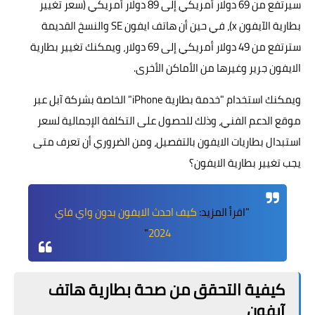
سيرتفع من 69 دولار أمريكي إلى 89 دولار أمريكي (سعر تغيير
بطارية الآيفون x)، في حين أن هاتف ايفون SE والنسخ القديمة
سترتفع من 49 دولار أمريكي إلى 69 دولار، ويمكنك تغيير بطارية
الايفون جرير وغيرها من الأماكن الأخرى.
ويمكنك استخدام "
خدمة بطارية iPhone
" الخاصة بشركة آبل عبر
موقع الدعم الفني، وذلك للحصول على التكلفة الإجمالية لسعر
استبدال بطاريات الايفون بالتفصيل، ومن الضروري أن تعرف متى
يجب تغيير بطارية الايفون؟
"اقرأ المزيد:
كيف احدث الايفون بدون واي فاي
"
2024
كيفية التحقق من صحة بطارية هاتف
آيفون