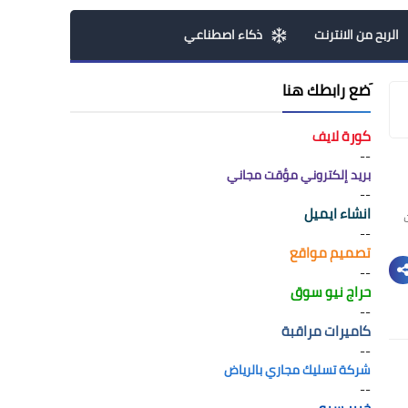
الربح من الانترنت
ذكاء اصطناعي
َضع رابطك هنا
كورة لايف
--
بريد إلكتروني مؤقت مجاني
--
انشاء ايميل
نت
--
تصميم مواقع
--
حراج نيو سوق
--
كاميرات مراقبة
--
شركة تسليك مجاري بالرياض
--