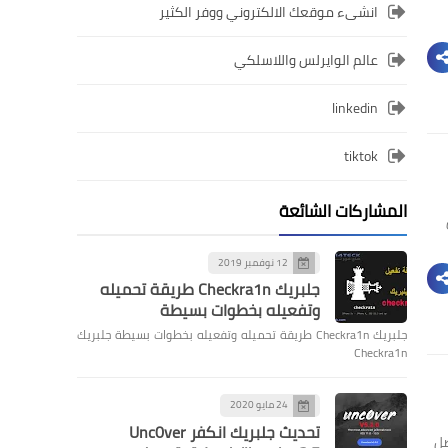
انشىء موقعك الالكتروني ووفر الكثير
عالم الوايرلس واللاسلكي
linkedin
tiktok
المشاركات الشائعة
12 نوفمبر 2019
جلبريك Checkra1n طريقة تحميله
وتفعيله بخطوات بسيطة
جلبريك Checkra1n طريقة تحميله وتفعيله بخطوات بسيطة جلبريك
Checkra1n
24 مايو 2020
تحديث جلبريك انكفر Unc0ver
فضل