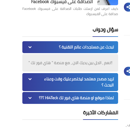
الصداقة على فيسبوك Facebook
كيف اعرف لمن ارسلت طلبات الصداقة على فيسبوك Facebook
صداقة على الفيسبوك
سؤال وجواب
تبحث عن مستجدات عالم التقنية ؟
!!نعم , الحل بين يديك الان ، مع منصة " هاي فور تك "
تريد مصدر معتمد ليختصرعليك وقت وعناء
البحث ؟
لماذا موقع او منصة هاي فور تك Hi4Teck ؟؟؟
المشاركات الأخيرة
 ،