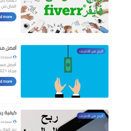
المال من 
d more »
أفضل مسابقات لربح
الربح من الانترنت
نسيم محم
مجانا 2021 هي محور مقالنا ل…
d more »
كيفية ربح ال
الربح من الانترنت
نسيم محم