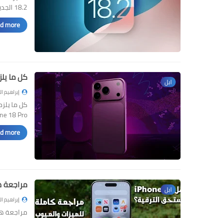
18.2 الجديد، والكثير اهتم في م…
d more »
كل ما يلزمك معرفته عن
ابل
إبراهيم ا
iPhone 18 Pro وهاتف
d more »
مراجعة هاتف iPhone 17 الأساسي
ابل
إبراهيم ا