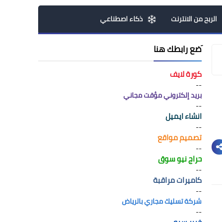
الربح من الانترنت
ذكاء اصطناعي
َضع رابطك هنا
كورة لايف
--
بريد إلكتروني مؤقت مجاني
--
انشاء ايميل
--
تصميم مواقع
--
حراج نيو سوق
--
كاميرات مراقبة
--
شركة تسليك مجاري بالرياض
--