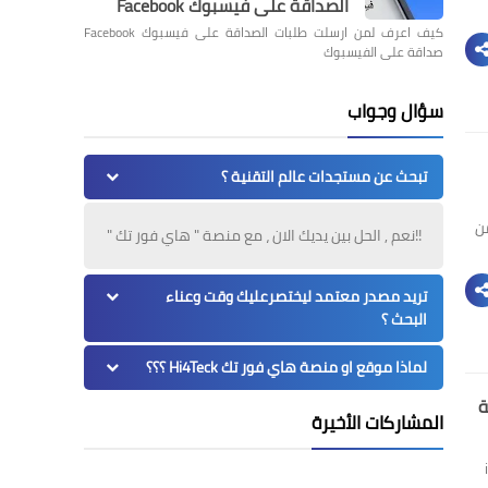
الصداقة على فيسبوك Facebook
كيف اعرف لمن ارسلت طلبات الصداقة على فيسبوك Facebook
صداقة على الفيسبوك
سؤال وجواب
تبحث عن مستجدات عالم التقنية ؟
ايفون من
!!نعم , الحل بين يديك الان ، مع منصة " هاي فور تك "
تريد مصدر معتمد ليختصرعليك وقت وعناء
البحث ؟
لماذا موقع او منصة هاي فور تك Hi4Teck ؟؟؟
المشاركات الأخيرة
مة نظام iOS