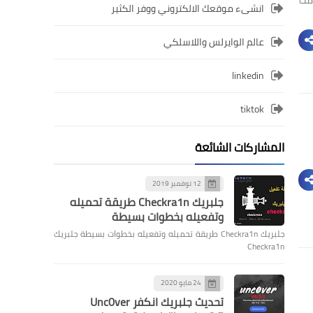
انشىء موقعك الالكتروني ووفر الكثير
عالم الوايرلس واللاسلكي
linkedin
tiktok
المشاركات الشائعة
12 نوفمبر 2019
جلبريك Checkra1n طريقة تحميله
وتفعيله بخطوات بسيطة
جلبريك Checkra1n طريقة تحميله وتفعيله بخطوات بسيطة جلبريك
Checkra1n
24 مايو 2020
تحديث جلبريك انكفر Unc0ver