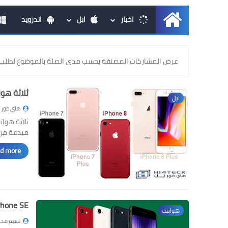
اخبار
ابل
اندرويد
الرئيسية
عرض المشاركات المصنفة بحسب مدى الصلة بالموضوع لطلب 
ثلاثة هواتف اي
ابل
هاي فور 
مبدعة من 
d more »
iPhone SE الجيل الرابع قادم في 2025 ما هي أبرز 
هواتف
نسيم محم