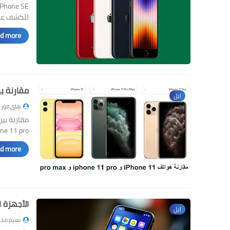
للكشف عن ها
d more »
مقارنة بين هواتف hone 11
ابل
هاي فور 
iPhone 11 pro و 
d more »
الأجهزة التي تدع
ابل
نسيم محم