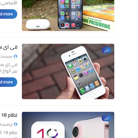
الأساسي: 
d more »
في اي سنة تم
ابل
نسيم محم
بين أنواع 
d more »
نظام iOS 18 - موعد الطرح وميزات الذكاء الاصطناعي وهواتف ايفون المدعومة
ابل
إبراهيم ا