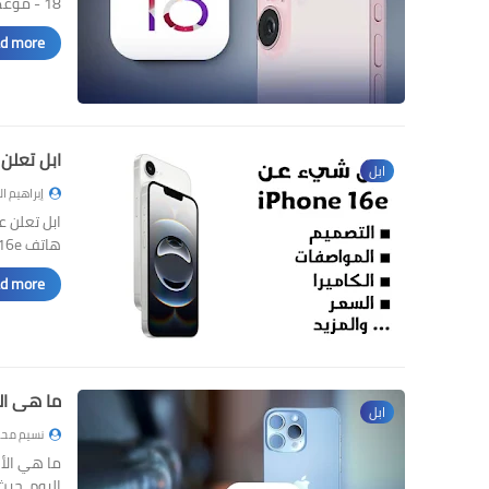
18 - موعد الطرح وميزات الذكا…
d more »
ابل تعلن عن هاتف iPhone 16e: إل
ابل
إبراهيم ا
هاتف iPhone 16e: إليك السعر و…
d more »
ما هي الأج
ابل
نسيم محم
اليوم، حي