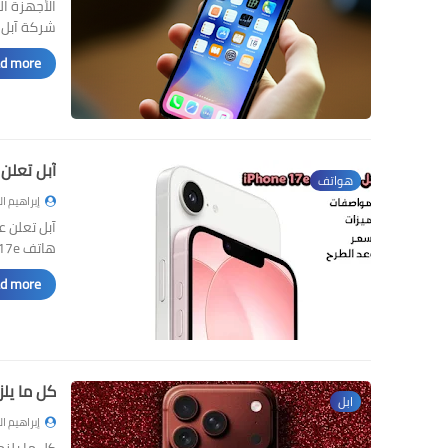
شركة آبل 
d more »
آبل تعلن عن هاتف iPhone 17e - ا
هواتف
إبراهيم ا
هاتف iPhone 17e - السعر والم…
d more »
كل ما يلزمك معرفته 
ابل
إبراهيم ا