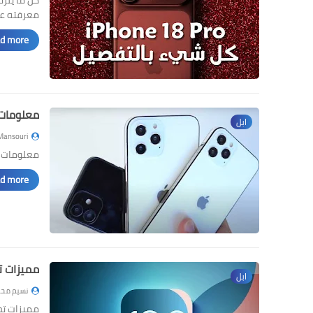
معرفته عن هوات
d more »
معلومات جديدة ح
ابل
Mansouri
معلومات جديدة حول اجهزة
d more »
مميزات تحديث iOS 18.2 والهواتف 
ابل
نسيم محم