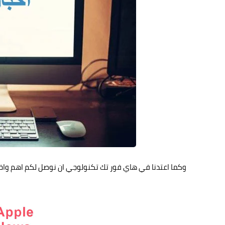
وكما اعتدنا في هاي فور تك تكنولوجي ان نوصل لكم اهم واخر ال