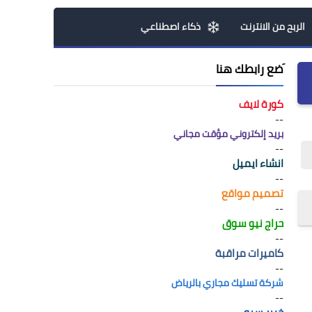
الربح من الانترنت
ذكاء اصطناعي
َضع رابطك هنا
كورة لايف
--
بريد إلكتروني مؤقت مجاني
--
انشاء ايميل
--
تصميم مواقع
--
حراج نيو سوق
--
كاميرات مراقبة
--
شركة تسليك مجاري بالرياض
--