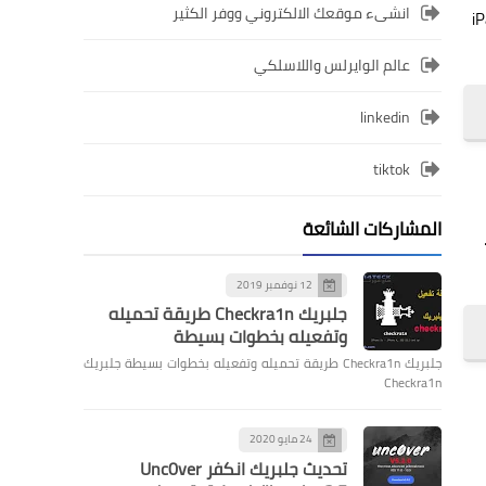
انشىء موقعك الالكتروني ووفر الكثير
ى 100 لعبة على أجهزة iPhone وiPad
عالم الوايرلس واللاسلكي
linkedin
tiktok
المشاركات الشائعة
مل.
12 نوفمبر 2019
جلبريك Checkra1n طريقة تحميله
وتفعيله بخطوات بسيطة
جلبريك Checkra1n طريقة تحميله وتفعيله بخطوات بسيطة جلبريك
Checkra1n
24 مايو 2020
تحديث جلبريك انكفر Unc0ver