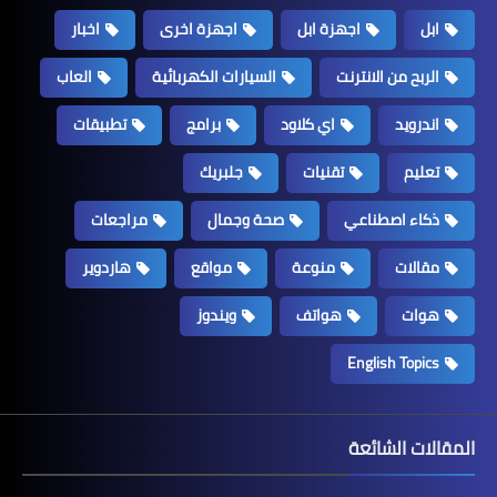
ابل
اجهزة ابل
اجهزة اخرى
اخبار
الربح من الانترنت
السيارات الكهربائية
العاب
اندرويد
اي كلاود
برامج
تطبيقات
تعليم
تقنيات
جلبريك
ذكاء اصطناعي
صحة وجمال
مراجعات
مقالات
منوعة
مواقع
هاردوير
هوات
هواتف
ويندوز
English Topics
المقالات الشائعة