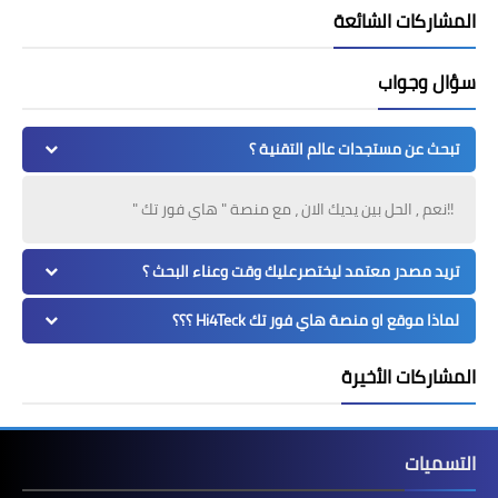
المشاركات الشائعة
سؤال وجواب
تبحث عن مستجدات عالم التقنية ؟
!!نعم , الحل بين يديك الان ، مع منصة " هاي فور تك "
تريد مصدر معتمد ليختصرعليك وقت وعناء البحث ؟
لماذا موقع او منصة هاي فور تك Hi4Teck ؟؟؟
المشاركات الأخيرة
التسميات