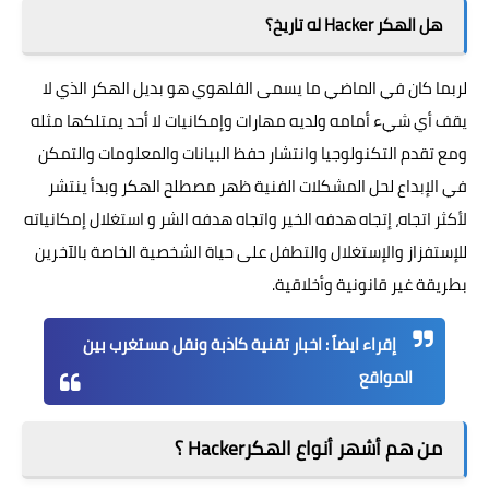
هل الهكر Hacker له تاريخ؟
لربما كان في الماضي ما يسمى الفلهوي هو بديل الهكر الذي لا
يقف أي شيء أمامه ولديه مهارات وإمكانيات لا أحد يمتلكها مثله
ومع تقدم التكنولوجيا وانتشار حفظ البيانات والمعلومات والتمكن
في الإبداع لحل المشكلات الفنية ظهر مصطلح الهكر وبدأ ينتشر
لأكثر اتجاه، إتجاه هدفه الخير واتجاه هدفه الشر و استغلال إمكانياته
للإستفزاز والإستغلال والتطفل على حياة الشخصية الخاصة بالآخرين
بطريقة غير قانونية وأخلاقية.
إقراء ايضاً : ا
خبار تقنية كاذبة ونقل مستغرب بين
المواقع
من هم أشهر أنواع الهكرHacker ؟