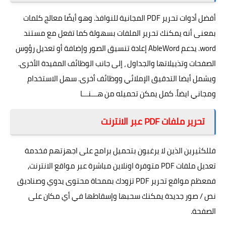
أفضل أدوات تحرير PDF المجانية للنوافذ. وهو أيضًا معالج كلمات
بمعنى أنه يمكنك تحرير الملفات بسهولة كما تفعل مع مستند
word. يدعم AbleWord إعادة تنسيق الصور وإضافة أو تعديل رؤوس
الصفحات وتذييلاتها والجداول ، إلى جانب الوظائف المفيدة الأخرى.
ويشمل أيضا التدقيق الإملائي ووظائف أخرى. سهل الاستخدام
ومجاني ايضاً. كمل يمكن تحميله من
هـــنـــا
تحرير ملفات PDF عبر الانترنت
فللكثيرين الذين لا يرغبون بتحميل برامج على اجهزتهم فخدمة
تعديل ملفات PDF متوفرة اونلاين مباشرة عبر مواقع الانترنت,
فمعظم مواقع تحرير PDF تزودك بممحاة محتوى يدوي وصناديق
نص / صور جديدة يمكنك سحبها وإسقاطها في أي مكان على
الصفحة.