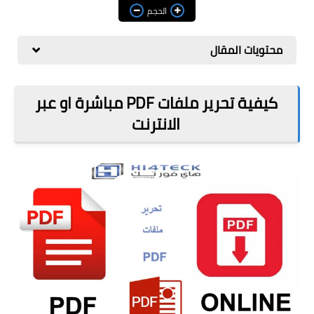
مراجعات
الحجم
العاب
محتويات المقال
صحة وجمال
الربح من الانترنت
كيفية تحرير ملفات PDF مباشرة او عبر
الانترنت
ذكاء اصطناعي