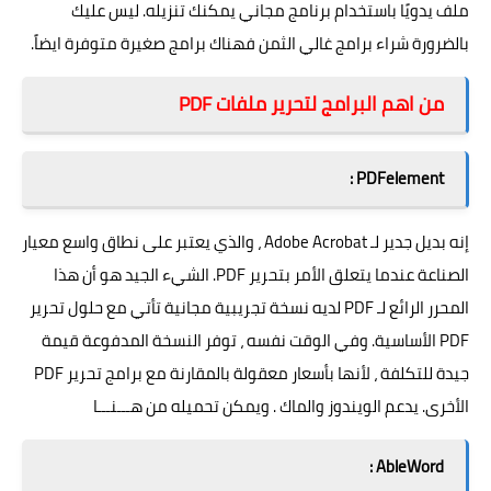
ملف يدويًا باستخدام برنامج مجاني يمكنك تنزيله. ليس عليك
بالضرورة شراء برامج غالي الثمن فهناك برامج صغيرة متوفرة ايضاً.
من اهم البرامج لتحرير ملفات PDF
PDFelement :
إنه بديل جدير لـ Adobe Acrobat ، والذي يعتبر على نطاق واسع معيار
الصناعة عندما يتعلق الأمر بتحرير PDF. الشيء الجيد هو أن هذا
المحرر الرائع لـ PDF لديه نسخة تجريبية مجانية تأتي مع حلول تحرير
PDF الأساسية. وفي الوقت نفسه ، توفر النسخة المدفوعة قيمة
جيدة للتكلفة ، لأنها بأسعار معقولة بالمقارنة مع برامج تحرير PDF
الأخرى. يدعم الويندوز والماك . ويمكن تحميله من
هـــنـــا
AbleWord :