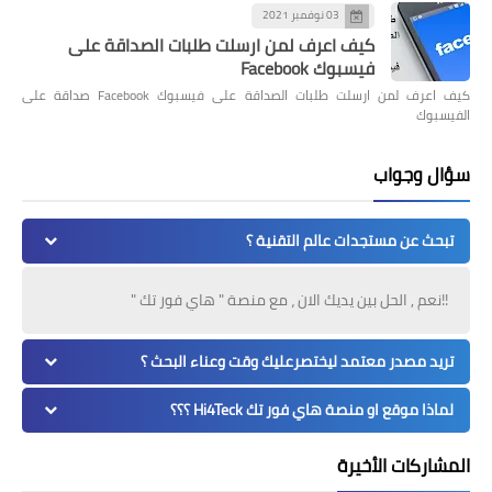
03 نوفمبر 2021
كيف اعرف لمن ارسلت طلبات الصداقة على
فيسبوك Facebook
كيف اعرف لمن ارسلت طلبات الصداقة على فيسبوك Facebook صداقة على
الفيسبوك
سؤال وجواب
تبحث عن مستجدات عالم التقنية ؟
!!نعم , الحل بين يديك الان ، مع منصة " هاي فور تك "
تريد مصدر معتمد ليختصرعليك وقت وعناء البحث ؟
لماذا موقع او منصة هاي فور تك Hi4Teck ؟؟؟
المشاركات الأخيرة