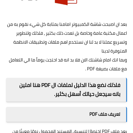
تحرير ملفات PDF
بعد ان اصبحت شاشة الكمبيوتر امامنا بمثابة كل شيء نقوم به من
اعمال مكتبة عامة وخاصة بل تعدت ذلك بكثير , فلذلك ولتطوير
وتسريع عملنا لا بد لنا ان نستخدم اهم ملفات وتطبيقات الانظمة
المتوفرة لدينا
وبما انك امام شاشتك الان فلا بد انه قد احتجت يوماً ما الي التعامل
مع ملفات بصيغة PDF .
فلذلك نضع هذا الدليل لملفات ال PDF هنا املين
بانه سيجعل حياتك أسهل بكثير.
تعريف ملف PDF
يعد ملف PDF اختصارًا لتنسيق المستند المحمول نوعًا معينًا من