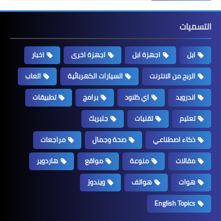
التسميات
ابل
اجهزة ابل
اجهزة اخرى
اخبار
الربح من الانترنت
السيارات الكهربائية
العاب
اندرويد
اي كلاود
برامج
تطبيقات
تعليم
تقنيات
جلبريك
ذكاء اصطناعي
صحة وجمال
مراجعات
مقالات
منوعة
مواقع
هاردوير
هوات
هواتف
ويندوز
English Topics