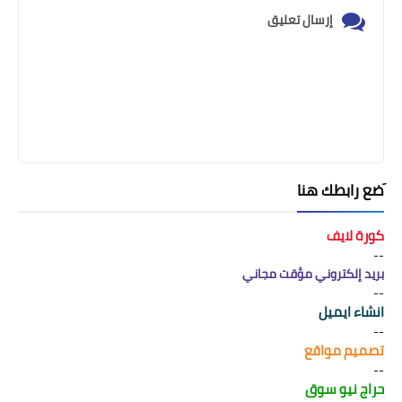
إرسال تعليق
َضع رابطك هنا
كورة لايف
--
بريد إلكتروني مؤقت مجاني
--
انشاء ايميل
--
تصميم مواقع
--
حراج نيو سوق