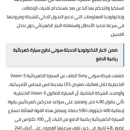
لاسلكيا والتحكم بها آليا عن بعد باستخدام تقنيات الإتصالات
وتكنولوجيا المعلومات، التي تدعم التحول الذكي للشبكة ومرونتها
في سرعة تحديد الأعطال واستعادة التيار الكهربائي دون تدخل
الفنيين،
ضمن اخبار التكنولوجيا الحديثة سوني تطرح سيارة كهربائية
رباعية الدفع
كشفت شركة سوني Sony النقاب عن السيارة الكهربائية Vision-S
الاختبارية خلال فعاليات معرض CES بمدينة لاس فيجاس الأمريكية,
وأوضحت الشركة اليابانية، أن السيارة الصالون Vision-S الاختبارية
تأتي بطول 4.90 متر، وتعتمد على سواعد محركين كهربائيين بقوة
إجمالية 400 كيلووات/536 حصانا. وبفضل هذه القوة الهائلة تتسارع
السيارة الكهربائية
رباعية الدفع من الثبات إلى 100 كلم/س في
غضون 4.8 ثانية، في حين تقف سرعتها القصوى على أعتاب 240