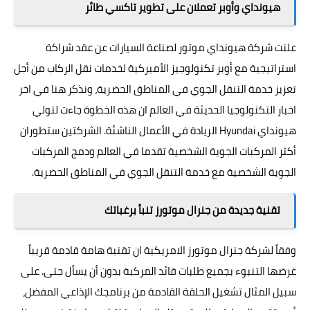
هيونداي وأوبر تعملان على تطوير تاكسي طائر
علنت شركة هيونداي موتور لصناعة السيارات عن عقد شراكة
استراتيجية مع أوبر تكنولوجيز الأميركية لخدمات نقل الركاب من أجل
تعزيز خدمة التنقل الجوي في المناطق الحضرية، ونذكر هنا في اخر
اخبار التكنولوجيا الحديثة في العالم ان هذه الخطوة جاءت لتولي
هيونداي Hyundai الريادة في الأعمال الناشئة. الشركتين ستطوران
أكثر المركبات الجوية الشخصية تقدما في العالم ودمج المركبات
الجوية الشخصية مع خدمة التنقل الجوي في المناطق الحضرية.
تقنية جديدة من جنرال موتورز تنبأ برغباتك
وفقاً لشركة جنرال موتورز الامريكية ان تقنية هامة قادمة قريباً
غرضها التنبوء بجميع طلبات قائد المركبة بدون أن يسأل حتى. على
سبيل المثال تشغيل الحلقة القادمة من برنامجك الإذاعي المفضل،