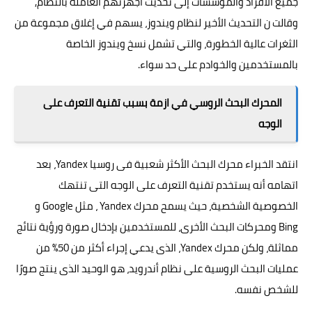
جميع الأفراد والمؤسسات إلى تحديث اجهزتهم العاملة بالنظام,
وقالت ن التحديث الأخير لنظام ويندوز، يسهم في إغلاق مجموعة من
الثغرات عالية الخطورة، والتي تشمل نسخ ويندوز الخاصة
بالمستخدمين والخوادم على حد سواء.
المحرك البحث الروسي في ازمة بسبب تقنية التعرف على
الوجه
انتقد الخبراء محرك البحث الأكثر شعبية فى روسيا Yandex، بعد
اتهامه أنه يستخدم تقنية التعرف على الوجه التى تنتهك
الخصوصية الشخصية، حيث يسمح محرك Yandex ، مثل Google و
Bing ومحركات البحث الأخرى، للمستخدمين بإدخال صورة ورؤية نتائج
مماثلة، ولكن محرك Yandex، الذى يدعي إجراء أكثر من 50% من
عمليات البحث الروسية على نظام أندرويد، هو الوحيد الذى ينتج صورًا
للشخص نفسه.