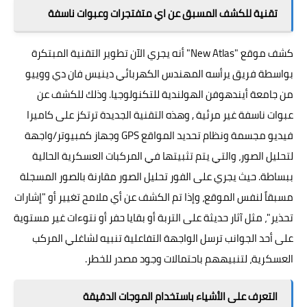
تقنية للكشف المسبق عن اي متفتجرات وعبوات ناسفة
كشف موقع "
New Atlas
" أنه يجري الآن تطوير التقنية المبتكرة
بواسطة فريق يرأسه المهندس الكهربائي دينيس فان دي ووييو
من جامعة أيندهوفن الهولندية للتكنولوجيا. وذلك للكشف عن
عبوات ناسفة غير مرئية , وهذه التقنية الجديدة ترتكز على كاميرا
فيديو مجسمة ونظام تحديد المواقع GPS وجهاز كمبيوتر/واجهة
لتحليل الصور، والتي يتم تثبيتها في المركبات العسكرية الحالية
ببساطة. حيث يجري على الفور تحليل الصور مقارنة بالصور المسجلة
مسبقاً لنفس الموقع، وإذا تم الكشف عن أي ملامح تغيير أو "إشارات
تحذير"، مثل آثار حديثة على التربة أو بقايا حفر أو نتوءات غير مستوية
على أحد الجوانب ترسل الواجهة التفاعلية تنبيه لشاغلي المركب
العسكرية، لتنبيههم باحتمالات وجود مصدر للخطر.
التعرف على الأشياء باستخدام الموجات الدقيقة