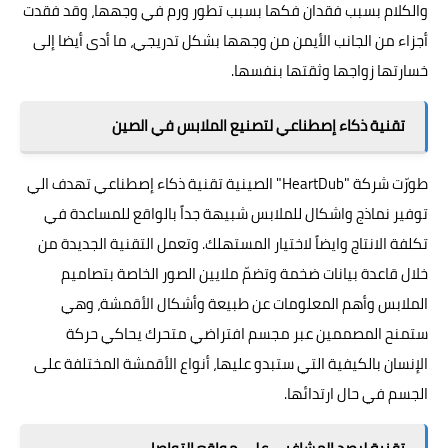
والكلام بسبب فقدان فكها بسبب تطور ورم في وجهها، وقد فقدت
أجزاء من الجانب الأيمن من وجهها بشكل تدريجي، ما أدى أيضا إلى
خسارتها زواجها وثقتها بنفسها.
تقنية ذكاء إصطناعي لتصنيع الملابس في الصين
طورّت شركة "
HeartDub
" الصينية تقنية ذكاء إصطناعي تهدف الي
توفير نماذج واشكال للملابس شبيهة جداً بالواقع للمساعدة في
تكلفة الانتاج وايضاً لاختيار المستهلك. وتعمل التقنية الجديدة من
خلال قاعدة بيانات ضخمة وتضمّ ملايين الصور الخاصة بتصاميم
الملابس وأهم المعلومات عن طبيعة وأشكال الأقمشة، وهي
ستمنح المصممين عبر مجسم افتراضي متحرك يحاكي حركة
الإنسان بالكيفية التي ستبدو عليها، أنواع الأقمشة المختلفة على
الجسم في حال ارتدائها.