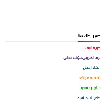
َضع رابطك هنا
كورة لايف
--
بريد إلكتروني مؤقت مجاني
--
انشاء ايميل
--
تصميم مواقع
--
حراج نيو سوق
--
كاميرات مراقبة
--