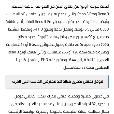
أعلنت شركة "أوبو" عن إطلاق اثنين من الهواتف الذكية الجديدة،
Reno 3 وReno 3 Pro، والتي تدعم تقنية الجيل الخامس 5G للاتصالات.
وأوضحت الشركة الصينية أن الموديل Reno 3 Pro الفاخر يأتي بشاشة
OLED قياس 6.5 بوصة، وتعمل بدقة وضوح FHD+، وبمعدل تنشيط
صورة يبلغ 90 هرتز. وينبض بداخل هاتف "أوبو" الجديد معالج
Snapdragon 765G مع ذاكرة وصول عشوائي سعة 8 أو 12 غيغابايت،
وذاكرة داخلية سعة 128 أو 256 غيغابايت. ويأتي هاتف أوبو Reno 3
العادي بشاشة قياس 6.44 بوصة وبدقة FHD+، وتعمل كاميرا
السيلفي بدقة 32 ميغابكسل.
قوقل تحتفل بذكرى ميلاد احد محترفي الحاسب الالي العرب
في خطوى مميزة وجميلة احتفى محرك البحث العالمي غوغل
بالذكرى 82 لميلاد المصري نبيل علي محمد عبد العزيز العالم في
مجال معالجة اللغات الطبيعية حاسوبيا. وتصدرت الواجهة الرئيسية