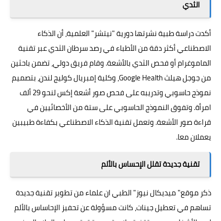
الثدي
أكدت دراسة طبية نشرتها دورية "نيتشر" العلمية، أن
الذكاء
الاصطناعي
أكثر دقة من الأطباء في رصد سرطان الثدي عبر تقنية
الماموغرام أو فحص الثدي بالأشعة. وقام فريق دولي، تضمن باحثين
من جوجل هيلث Google Health، وكلية إمبريال كوليج لندن، بتصميم
نموذج حاسوبي وتدريبه على فحص صور أشعة إكس لنحو 29 ألف
امرأة. وتفوق النموذج الحاسوبي على ستة من الأخصائيين في
قراءة صور الأشعة. وتعمل تقنية الذكاء الاصطناعي بكفاءة طبيبين
يعملان معا.
تقنية جديدة تقلل الإحساس بالألم
ذكر
موقع" ميديكال نيوز"
الطبي ان علماء من تطوير تقنية جديدة
تساهم في تعطيل جينات، كانت مسؤولة عن تحفيز الإحاساس بالألم