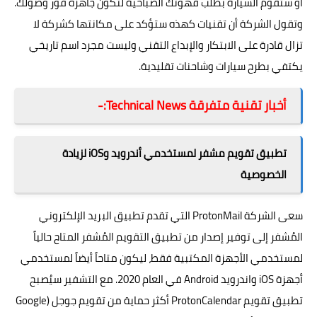
أو ستقوم السيارة بطلب قهوتك الصباحية لتكون جاهزة فور وصولك.
وتقول الشركة أن تقنيات كهذه ستؤكد على مكانتها كشركة لا
تزال قادرة على الابتكار والإبداع التقني وليست مجرد اسم تاريخي
يكتفي بطرح سيارات وشاحنات تقليدية.
أخبار تقنية متفرقة Technical News:-
تطبيق تقويم مشفر لمستخدمي أندرويد وiOS لزيادة
الخصوصية
سعى الشركة ProtonMail التي تقدم تطبيق البريد الإلكتروني
المُشفر إلى توفير إصدار من تطبيق التقويم المُشفر المتاح حالياً
لمستخدمي الأجهزة المكتبية فقط، ليكون متاحاً أيضاً لمستخدمي
أجهزة
iOS
واندرويد
Android
في العام 2020. مع التشفير سيُصبح
تطبيق تقويم ProtonCalendar أكثر حماية من تقويم جوجل (Google