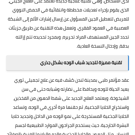
لدى الأشخاص. وهي تقنية علاجية جديدة تعتمد على العلاج الجيني،
الذي يقوم بإجراء تعديلات مخططة وانتقائية في الحمض النووي
للمريض لتعطيل الجين المسؤول عن إرسال إشارات الألم إلى الشبكة
العصبية في العمود الفقري. وتعمل هذه التقنية عن طريق جزيئات
تحدد الجين المستهدف المراد تحريره، وبمجرد تحديده تتم إزالته
بدقة، وإدخال النسخة العادية.
تقنية مميزة لتجديد شباب الوجه بشكل جذري
عقد مؤتمر طبي بمدينة لندن كشف فيه عن علاج تجميلي ثوري
يعيد الحياة للوجه ويحافظ على نضارته وشبابه حتى في سن
الشيخوخة. ويعتمد العلاج الجديد على شفط الدهون من الفخذين،
واستخراج الخلايا الجذعية، ثم حقنها مرة أخرى في الوجه. وتساعد
الخلايا الجذعية المستخرجة على نمو الوجه من الداخل وتجديد خلايا
البشرة الخارجية. حيث يستخدم الجراحون الموارد الطبيعية لجسم
الإنسان، مثل الدهون والخلايا الجذعية والدم والبلازما الغنية بالصفائح