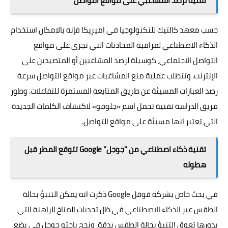
تقنية لرصد المشاغبي على مواقع التواصل
حسب معهد كالتيك للتكنولوجيا في اميريكا فإنه بالامكان استخدام
الذكاء الاصطناعي لمراقبة المحادثات التي تجرى على مواقع
التواصل الاجتماعي، كوسيلة لرصد المشاغبين أو المتصيدين على
الإنترنت. وتتطلب عملية منع المشاغبات عبر مواقع التواصل سرعة
رصد العبارات المسيئة عن طريق المتابعة المستمرة للتفاعلات. وطور
فريق الدراسة تقنية تحمل اسم «جلوفو» لاكتشاف الكلمات الجديدة
التي تعتبر انها مسيئة على مواقع التواصل.
تقنية ذكاء اصطناعي من "جوجل" Google تتوقع المطر قبل
هطوله
في بحث خاص بشركة قوقل
Google
ذكرت انه يمكن التنبؤ بحالة
الطقس عبر الذكاء الاصطناعي في ظل تحديات المناخ الراهنة التي
بدورها تعوق التنبؤ بحالة الطقس بدقة. ونجح باحثو جوجل في بضع