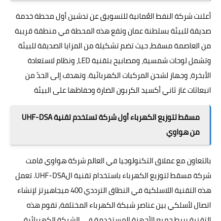
أعلنت شركة النفط العُمانية للتسويق عن تدشين أول محطة خدمة
صديقة للبيئة بسلطنة عمان وتقع هذه المحطة في منطقة قريبة
من العاصمة مسقط, حيث تضم تشكيلة من المزايا الصديقة للبيئة
وتشمل لوحات شمسية، ومصابيح بتقنية LED، ونظام لاستعادة
الأبخرة، وجهاز لشحن المركبات الكهربائية. وتهدف إلى الحدّ من
انبعاثات غاز ثاني أكسيد الكربون الضارة وحفاظها على البيئة
مسقط لتوزيع الكهرباء أول شركة تستخدم تقنية UHF-DSA
من هواوي
بالتعاون مع عملاق التكنولوجيا في العالم شركة هواوي قامت
شركة مسقط لتوزيع الكهرباء باستخدام تقنية الUHF-DSA. تعمل
هذه التقنية اللاسلكية في النطاق الترددي 400 ميجاهيرتز لإنشاء
اتصال لأسلكي بين عناصر شبكة الكهرباء المختلفة, تقوم هذه
التقنية بربط جميع الأجهزة المستخدمة في الشبكة الكهربائية