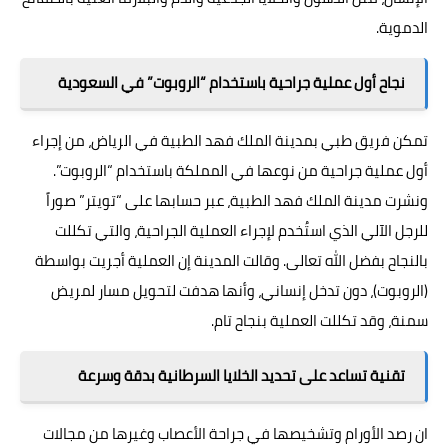
الدموية.
نجاح أول عملية جراحية باستخدام “الروبوت” في السعودية
تمكن فريق طبي بمدينة الملك فھد الطبیة في الرياض، من إجراء
أول عملیة جراحیة من نوعھا في المملكة باستخدام “الروبوت”.
ونشرت مدينة الملك فهد الطبية، عبر حسابھا على “تويتر” صوراً
للرجل الآلي الذي استُخدم لإجراء العملیة الجراحیة، والتي تكللت
بالنجاح بفضل الله تعالى. وقالت المدينة إن العملیة أجريت بواسطة
(الروبوت)، دون تدخل إنساني، وأنھا ھدفت لتحويل مسار لمريض
سمنة، وقد تكللت العملية بنجاح تام.
تقنية تساعد على تحديد الخلايا السرطانية بدقة وسرعة
ان رصد الأورام وتشخيصها في جراحة الأعصاب وغيرها من مجالات