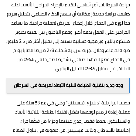
جراحة السرطانات، أمر أساسي للقيام بالإجراء الجراحي الأنسب لذلك
كشفت دراسة جديدة إمكانية أن يسمح
الذكاء الصناعي
بتحليل سريع
جدا لورم في الدماغ، خلال إخضاع المريض لعملية جراحية، ما يساعد
الجراحين على العمل بدقة أكبر. وجمع الباحثون بين تقنية تصوير
مبتكرة بالليزر وبرمجية حسابية تستند إلى تحليل أكثر من 2.5 مليون
صورة لخزعات, وخلال تجربة سريرية شملت 278 مريضا مصابا بورم
في الدماغ وضع الذكاء الصناعي تشخيصا صحيحا في 94.6% من
الحالات، في مقابل 93.9% للتحليل البشري.
وجه جديد بتقنية الطباعة ثلاثية الأبعاد لمريضة في السرطان
حصلت البرازيلية "دينيزي فيسينتن" وهي في عم 53 سنة على
عملية إعادة ترميم لوجهها بفضل تقنية الطباعة الثلاثية الأبعاد
والسيليكون بعدما فقدت إحدى عينيها وجزءا من فكّها جراء
إصابتها بالسرطان. وكانت فيسينتن من صعوبة في تناول الطعام