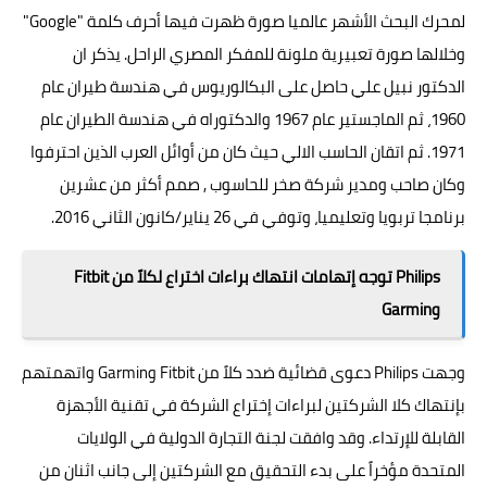
لمحرك البحث الأشهر عالميا صورة ظهرت فيها أحرف كلمة "Google"
وخلالها صورة تعبيرية ملونة للمفكر المصري الراحل. يذكر ان
الدكتور نبيل علي حاصل على البكالوريوس في هندسة طيران عام
1960، ثم الماجستير عام 1967 والدكتوراه في هندسة الطيران عام
1971. ثم اتقان الحاسب الالي حيث كان من أوائل العرب الذين احترفوا
وكان صاحب ومدير شركة صخر للحاسوب , صمم أكثر من عشرين
برنامجا تربويا وتعليميا، وتوفي في 26 يناير/كانون الثاني 2016.
Philips توجه إتهامات انتهاك براءات اختراع لكلاً من Fitbit
وGarmin
وجهت Philips دعوى قضائية ضدد كلاً من Fitbit وGarmin واتهمتهم
بإنتهاك كلا الشركتين لبراءات إختراع الشركة في تقنية الأجهزة
القابلة للإرتداء. وقد وافقت لجنة التجارة الدولية في الولايات
المتحدة مؤخراً على بدء التحقيق مع الشركتين إلى جانب اثنان من