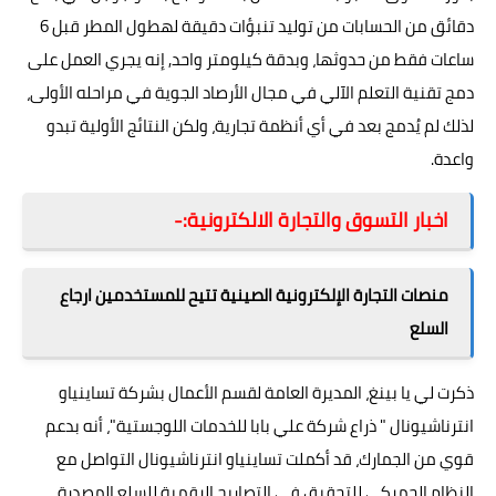
دقائق من الحسابات من توليد تنبؤات دقيقة لهطول المطر قبل 6
ساعات فقط من حدوثها، وبدقة كيلومتر واحد, إنه يجري العمل على
دمج تقنية التعلم الآلي في مجال الأرصاد الجوية في مراحله الأولى،
لذلك لم يُدمج بعد في أي أنظمة تجارية، ولكن النتائج الأولية تبدو
واعدة.
اخبار التسوق والتجارة الالكترونية:-
منصات التجارة الإلكترونية الصينية تتيح للمستخدمين ارجاع
السلع
ذكرت لي يا بينغ، المديرة العامة لقسم الأعمال بشركة تساينياو
انترناشيونال " ذراع شركة علي بابا للخدمات اللوجستية"، أنه بدعم
قوي من الجمارك، قد أكملت تساينياو انترناشيونال التواصل مع
النظام الجمركي للتحقيق في التصاريح الرقمية للسلع المصدرة