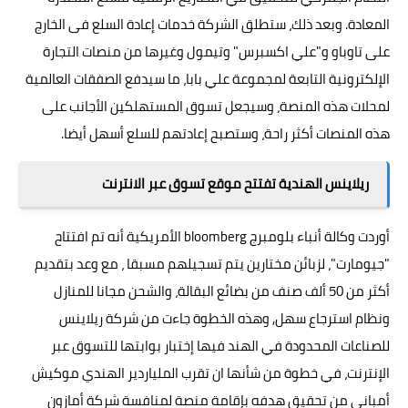
المعادة. وبعد ذلك، ستطلق الشركة خدمات إعادة السلع فى الخارج
على تاوباو و"علي اكسبرس" وتيمول وغيرها من منصات التجارة
الإلكترونية التابعة لمجموعة علي بابا، ما سيدفع الصفقات العالمية
لمحلات هذه المنصة، وسيجعل تسوق المستهلكين الأجانب على
هذه المنصات أكثر راحة، وستصبح إعادتهم للسلع أسهل أيضا.
ريلاينس الهندية تفتتح موقع تسوق عبر الانترنت
أوردت وكالة أنباء بلومبرج bloomberg الأمريكية أنه تم افتتاح
"جيومارت"، لزبائن مختارين يتم تسجيلهم مسبقا ، مع وعد بتقديم
أكثر من 50 ألف صنف من بضائع البقالة، والشحن مجانا للمنازل
ونظام استرجاع سهل, وهذه الخطوة جاءت من شركة ريلاينس
للصناعات المحدودة في الهند فيها إختبار بوابتها للتسوق عبر
الإنترنت، في خطوة من شأنها ان تقرب الملياردير الهندي موكيش
أمباني من تحقيق هدفه بإقامة منصة لمنافسة شركة أمازون