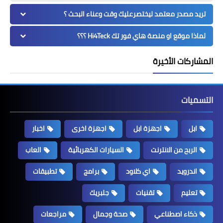
تريد مصدر معتمد ليختصرعليك وقت وعناء البحث ؟
لماذا موقع او منصة هاي فور تك Hi4Teck ؟؟؟
المشاركات الأخيرة
التسميات
ابل
اجهزة ابل
اجهزة اخرى
اخبار
الربح من الانترنت
السيارات الكهربائية
العاب
اندرويد
اي كلاود
برامج
تطبيقات
تعليم
تقنيات
جلبريك
ذكاء اصطناعي
صحة وجمال
مراجعات