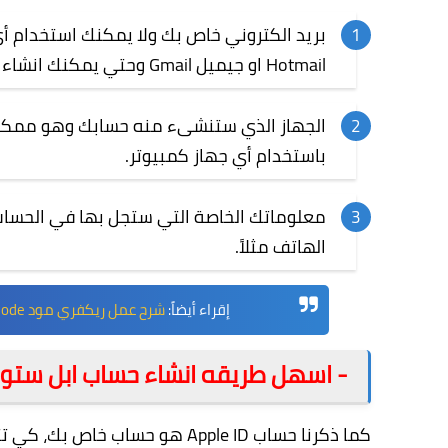
بريد الكتروني خاص بك ولا يمكنك استخدام أ
Hotmail او جيميل Gmail وحتي يمكنك انشاء ايميل خاص بشركة ابل عن طريق
الجهاز الذي ستنشىء منه حسابك وهو ممكن ا
باستخدام أي جهاز كمبيوتر.
معلوماتك الخاصة التي ستجل بها في الحساب 
الهاتف مثلاً.
إقراء أيضاً:
شرح عمل ريكفري مود Recovery Mode وحذف رمز المرور في وضع الاسترداد للايفون
- اسهل طريقه انشاء حساب ابل ستور