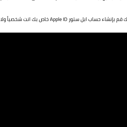
لذلك اول وافضل نصيحه للحفاظ على امان معلوماتك قم بإنشاء حساب ابل ستور Apple ID خاص بك انت شخصياً ولا