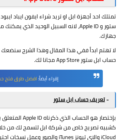
تمتلك احد أجهزة ابل او تريد شراء ايفون ايباد ايبود
ستور و Apple ID، لانه السبيل الوحيد الذ
جهازك.
لا تهتم ابداً ففي هذا المقال وهذا الشرح سنضع
حساب ابل ستور App Store مجانا لك.
إقراء أيضاً:
افضل طرق فتح حساب اي 
-
تعريف حساب ابل ستور
بإختصار هو الحس
iCloud والاي تيونز iTunes والصو