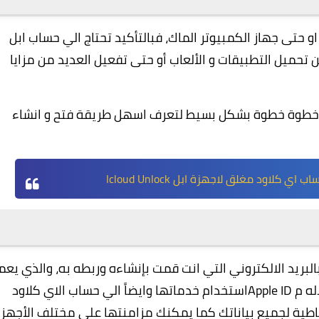
 او حتى جهاز الكمبيوتر الماك، فبالتأكيد تحتاج الي حساب ابل
ي يمكنك من تحميل التطبيقات و الألعاب أو حتى تفعيل العديد من مزايا
ك خطوة خطوة بشكل بسيط لتعرف اسهل طريقة فتح و انشاء
كلاود مغلق لاجهزة ابل Icloud Unlock
اب الذي ذكرناه Apple ID المتعلق بالبريد الالكتروني التي انت قمت بإنشاءه وربطه به، والذي يع
كشبيه تصريح خاص من شركة ابل لتسمح لك من خلاله م Apple IDاستخدام خدماتها وايضاً الي حساب الاي كلاود
ر وعمل نسخات احتياطية لجميع بياناتك كما يمكنك مزامنتها على مختلف الأجهز