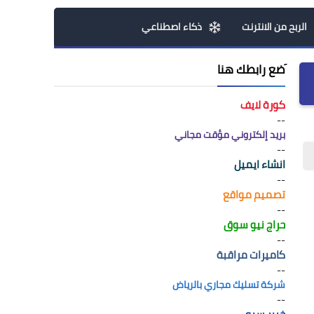
الربح من الانترنت
ذكاء اصطناعي
َضع رابطك هنا
كورة لايف
--
بريد إلكتروني مؤقت مجاني
--
انشاء ايميل
--
تصميم مواقع
--
حراج نيو سوق
--
كاميرات مراقبة
--
شركة تسليك مجاري بالرياض
--