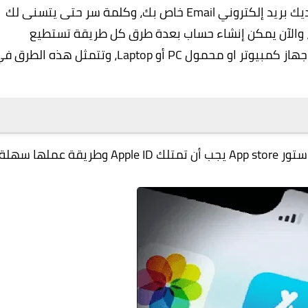
والكثير من الخدمات المميزة، لذلك ينصح أن يكون لديك بريد إلكتروني Email خاص بك، وكلمة سر حتى يتسنى لك
تخدامهما عند إنشاء حساب ابل ستور App store ، والآن يمكن إنشاء حساب بعدة طرق كل طريقة تستطيع
تخصيصها على حسب نظام هاتفك الخاص أو من اي جهاز كمبيوتر او محمول PC أو Laptop، وتتمثل هذه الطر
كما قُلنا سابقاً لكي تتمكن من فتح حساب في الآب ستور App store يجب أن تمتلك Apple ID وطريقة عملها سهل