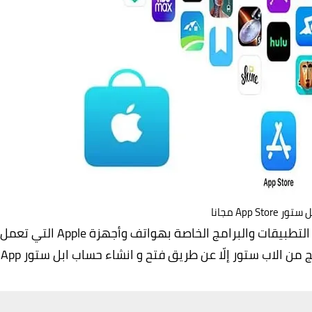
App Stor مجانا
لابل ستور "App store" متجر الكتروني خاص لتحميل التطبيقات والبرامج الخاصة بهواتف وأجهزة Apple التي تعمل
بنظام iOS. ولا يمكن تحميل هذه التطبيقات والبرامج من الاب ستور إلّا عن طريق فتح و انشاء حساب ابل ستور App