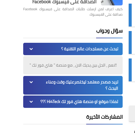
الصداقة على فيسبوك Facebook
كيف اعرف لمن ارسلت طلبات الصداقة على فيسبوك Facebook
صداقة على الفيسبوك
سؤال وجواب
تبحث عن مستجدات عالم التقنية ؟
!!نعم , الحل بين يديك الان ، مع منصة " هاي فور تك "
تريد مصدر معتمد ليختصرعليك وقت وعناء
البحث ؟
لماذا موقع او منصة هاي فور تك Hi4Teck ؟؟؟
المشاركات الأخيرة
A