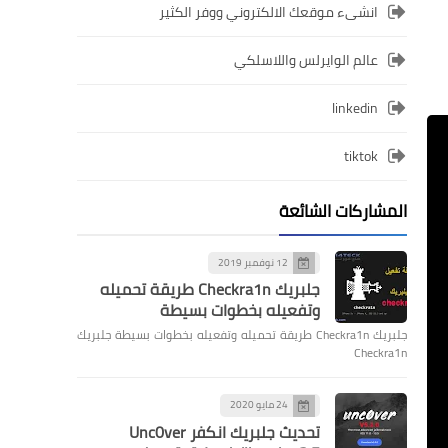
انشىء موقعك الالكتروني ووفر الكثير
عالم الوايرلس واللاسلكي
linkedin
tiktok
المشاركات الشائعة
12 نوفمبر 2019
جلبريك Checkra1n طريقة تحميله
وتفعيله بخطوات بسيطة
جلبريك Checkra1n طريقة تحميله وتفعيله بخطوات بسيطة جلبريك
Checkra1n
24 مايو 2020
تحديث جلبريك انكفر Unc0ver