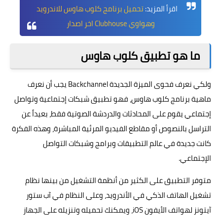
اقرأ المزيد:
تحميل برنامج كلوب هاوس للاندرويد
وهواوي Clubhouse اخر اصدار
ما هو تطبيق كلوب هاوس
ولكي نعرف فحوى الميزة الجديدة Backchannel يجب أن نعرف
ماهية برنامج كلوب هاوس، فهو تطبيق شبكات إجتماعية وتواصل
إجتماعي يقوم على المحادثات والدردشة الصوتية فقط، بعيداً عن
التراسل بالنصوص أو مقاطع الفيديو المرئية المباشرة، وهذه الفكرة
كانت جديدة في عالم التطبيقات وبرامج وشبكات التواصل
الإجتماعي.
متوفر التطبيق على الكثير من أنظمة التشغيل من بينها نظام
تشغيل الهاتف الذكي في الأندرويد، وعلى النظام في آب ستور
آيتونز لهواتف الأيفون iOS، ويمكنك تحميله وتنزيله على الجهاز