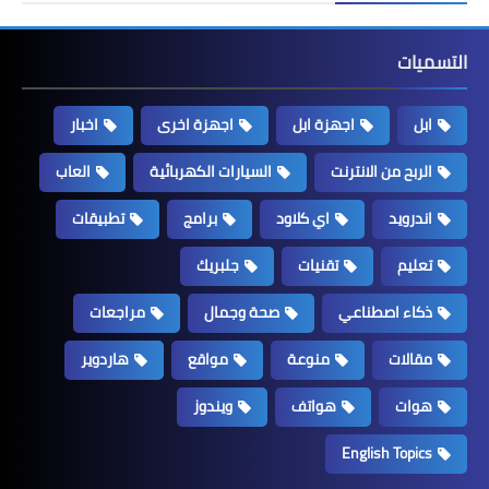
التسميات
ابل
اجهزة ابل
اجهزة اخرى
اخبار
الربح من الانترنت
السيارات الكهربائية
العاب
اندرويد
اي كلاود
برامج
تطبيقات
تعليم
تقنيات
جلبريك
ذكاء اصطناعي
صحة وجمال
مراجعات
مقالات
منوعة
مواقع
هاردوير
هوات
هواتف
ويندوز
English Topics