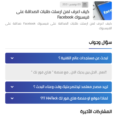
03 نوفمبر 2021
كيف اعرف لمن ارسلت طلبات الصداقة على
فيسبوك Facebook
كيف اعرف لمن ارسلت طلبات الصداقة على فيسبوك Facebook صداقة على
الفيسبوك
سؤال وجواب
تبحث عن مستجدات عالم التقنية ؟
!!نعم , الحل بين يديك الان ، مع منصة " هاي فور تك "
تريد مصدر معتمد ليختصرعليك وقت وعناء البحث ؟
لماذا موقع او منصة هاي فور تك Hi4Teck ؟؟؟
المشاركات الأخيرة