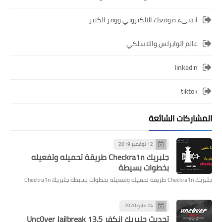
انشىء موقعك الالكتروني ووفر الكثير
عالم الوايرلس واللاسلكي
linkedin
tiktok
المشاركات الشائعة
12 نوفمبر 2019
جلبريك Checkra1n طريقة تحميله وتفعيله
بخطوات بسيطة
جلبريك Checkra1n طريقة تحميله وتفعيله بخطوات بسيطة جلبريك Checkra1n
24 مايو 2020
تحديث جلبريك انكفر Unc0ver Jailbreak 13.5