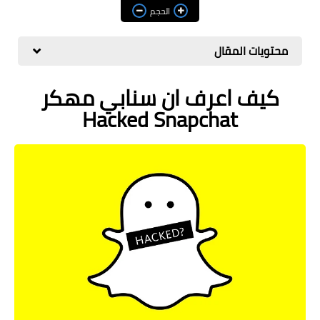
مراجعات
الحجم
العاب
محتويات المقال
صحة وجمال
كيف اعرف ان سنابي مهكر
الربح من الانترنت
Hacked Snapchat
ذكاء اصطناعي