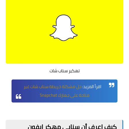
تهكير سناب شات
اقرأ المزيد:
حل مشكلة خريطة سناب شات غير
متاحة على جهازك Snapchat
كيف اعرف أن سنابي مهكر ايفون