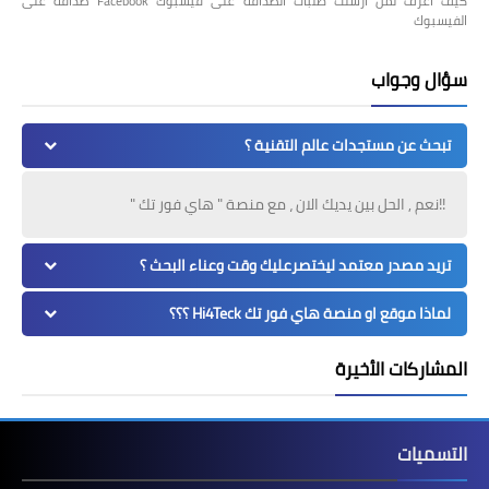
كيف اعرف لمن ارسلت طلبات الصداقة على فيسبوك Facebook صداقة على
الفيسبوك
سؤال وجواب
تبحث عن مستجدات عالم التقنية ؟
!!نعم , الحل بين يديك الان ، مع منصة " هاي فور تك "
تريد مصدر معتمد ليختصرعليك وقت وعناء البحث ؟
لماذا موقع او منصة هاي فور تك Hi4Teck ؟؟؟
المشاركات الأخيرة
التسميات