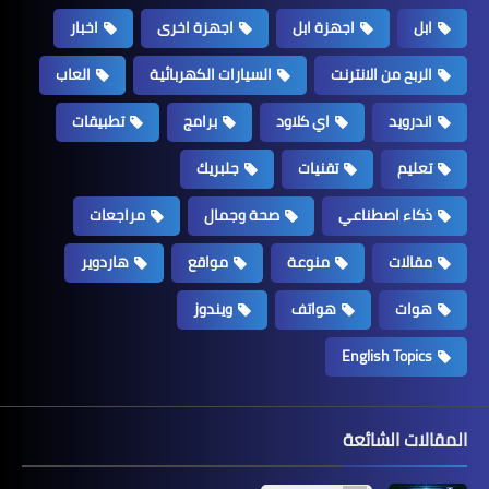
ابل
اجهزة ابل
اجهزة اخرى
اخبار
الربح من الانترنت
السيارات الكهربائية
العاب
اندرويد
اي كلاود
برامج
تطبيقات
تعليم
تقنيات
جلبريك
ذكاء اصطناعي
صحة وجمال
مراجعات
مقالات
منوعة
مواقع
هاردوير
هوات
هواتف
ويندوز
English Topics
المقالات الشائعة