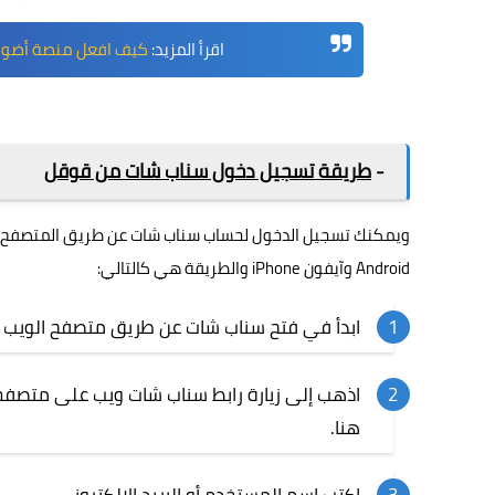
اقرأ المزيد:
كيف افعل منصة أضواء ف
-
طريقة تسجيل دخول سناب شات من قوقل
ويمكنك تسجيل الدخول لحساب سناب شات عن طريق المتصفح ف
Android وآيفون iPhone والطريقة هي كالتالي:
ابدأ في فتح سناب شات عن طريق متصفح الويب الخاص بأجهز
اذهب إلى زيارة رابط سناب شات ويب على متصفح
هنا
.