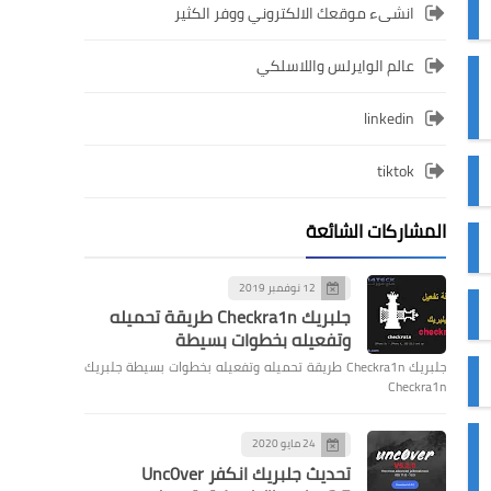
انشىء موقعك الالكتروني ووفر الكثير
عالم الوايرلس واللاسلكي
linkedin
tiktok
المشاركات الشائعة
12 نوفمبر 2019
جلبريك Checkra1n طريقة تحميله
وتفعيله بخطوات بسيطة
جلبريك Checkra1n طريقة تحميله وتفعيله بخطوات بسيطة جلبريك
Checkra1n
24 مايو 2020
تحديث جلبريك انكفر Unc0ver