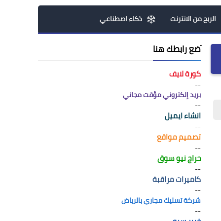
الربح من الانترنت
ذكاء اصطناعي
َضع رابطك هنا
كورة لايف
--
بريد إلكتروني مؤقت مجاني
--
انشاء ايميل
--
تصميم مواقع
--
حراج نيو سوق
--
كاميرات مراقبة
--
شركة تسليك مجاري بالرياض
--