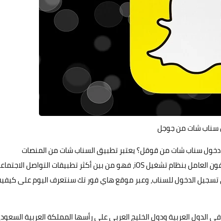
سناب شات من جوجل
 دخول
سناب شات
من قوقل؟ يعتبر تطبيق السناب شات من المنصات
المشهورة والأكثر استخداماً عبر هواتف الأندرويد الذكية والآيفون العامل بنظام تشغيل iOS، فهو من بين أكثر تطبيقات التواصل الاج
 تسجيل الدخول للسناب، وعبر موقع
هاي فور تك
سنتعرف اليوم على كيفية
 الدول العربية ودول الخليج العربي على رأسها المملكة العربية السعودي