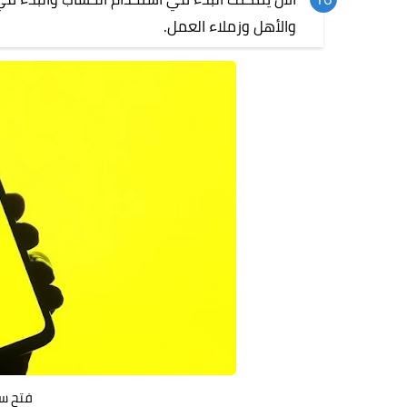
والأهل وزملاء العمل.
فتح س