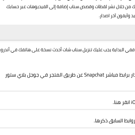
يمكنك من خلال نشر لقطات وقصص سناب إضافة إلى الفيديوهات عبر حسابك
وآيفون آخر اصدار.
، ففي البداية يجب عليك تنزيل سناب شات أحدث نسخة على هاتفك في أندروي
في البداية احرص على تحميل سناب شات آخر اصدار برابط مباشر Snapchat عن طريق المتجر في جوجل بلاي ستور
انقر هنا
.
وابط السابق ذكرها.