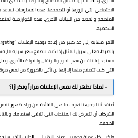
الأخرى. وذلك الأمر يحدث لأن المتصفح ومحرك البحث الذي نس
الاجتماعي التي نزورها أو نتصفحها. هذه المعلومات تساعد ف
المتصفح والعديد من البيانات الأخرى. هذه الخوارزمية تعتمد
الشخصية.
بالضبط. فعلى سبيل المثال إذا كنت تتصفح سعر سيارة ما، فست
فستجد إعلانات عن سعر الموز والبرتقال والفواكه الأخرى. وع
التي كنت تتصفح منها إلا إنها لن تأتي بالضرورة من نفس موقع
-
لماذا تظهر لك نفس الإعلانات مراراً وتكرارًا؟
أعتقد أننا جميعنا نعرف ما هي الفائدة من وراء ظهور نفس ال
الشركات أن تتعرض لك المنتجات التي تلاقي اهتمامك وبالتال
الصفقة.
ولكن لكل عملة وجهين، وعند النظر إلى الجانب الأخر، سنج