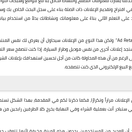
تخدمه يشارك معلومات التصفح والنشاط الخاص بنا مع مواقع وشبكات التو
ي اقتراح وتقديم الإعلانات ذات الصلة بناء على سجل البحث الخاص بك و
 على التعلم الآلي بناءً على معلوماتك ونشاطاتك بدلاً من استخدام بيان
الأمر مشابه إلى حد كبير من إعادة توجيه الإعلانات “Ad Retargeting” ولكن هذا النوع من الإعلانات سيحاول أن يعرض لك نفس ال
جد إعلانات أخرى من نفس موديل وطراز السيارة. إذا كنت تتصفح سعر التف
لى الرغم من أن هذه المحاولة كانت من أجل تحسين استهدافك بإعلانات الش
 البيع الإلكتروني الذي كنت تتصفحه.
إعلانات مراراً وتكرارًا، فكما ذكرنا لكم في المقدمة، بهذا الشكل تست
ي ستبادر أنت بعملية الشراء وفي النهاية يخرج كلا الطرفين رابحين من 
د أن العديد من المستخدمين يجدون هذه الميزة مخيفة لأنها تتعقب جم