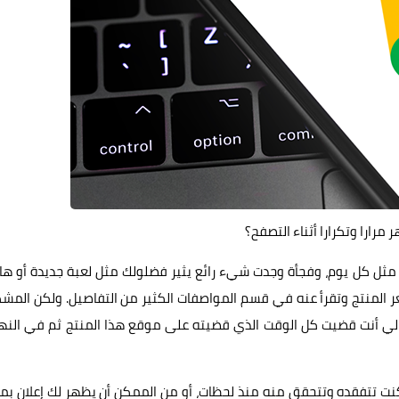
ر مرارا وتكرارا أثناء التصفح؟
ثل كل يوم، وفجأة وجدت شيء رائع يثير فضلولك مثل لعبة جديدة أو ها
عر المنتج وتقرأ عنه في قسم المواصفات الكثير من التفاصيل. ولكن المش
تالي أنت قضيت كل الوقت الذي قضيته على موقع هذا المنتج ثم في النه
نت تتفقده وتتحقق منه منذ لحظات، أو من الممكن أن يظهر لك إعلان بم