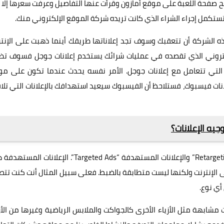
تح صفحة اللعبة على موقع أمازون وقرأت عنها التفاصيل وعرفت سعرها إلا 
تستكمل إجراء الشراء الذي كانت تريده شركة الموقع الإلكتروني منك.
ات تعريف الارتباط “Cookies” تستطيع هذه الشركة أن تتعقبك وسوف تجد إعلاناتها طريقك أينما ذهبت على الإن
لكتروني الذي تقصده في عمليات شرائك يستخدم إعلانات جوجل فسوف تظ
 التي تتعامل مع إعلانات جوجل. الأمر نفسه يحدث عندما تكون على مو
انات فيسبوك، فستلاحظ أن الفيسبوك سيعيد استهدافك بالإعلانات التي تل
جيه الإعلانات؟
يجب أن تعلم أن هناك فرق بين إعادة توجيه الإعلانات “Retargeting Ads” والإعلانات المستهدفة “Targeted Ads”. الإعلان
لى الإنترنت ولكنها ليست متطابقة بالضبط. فعلى سبيل المثال أنت كنت تت
أي نوع.
 مشابهة مثل الأزياء الأخرى كالجواكت والملابس الرياضية وغيرها من الأز