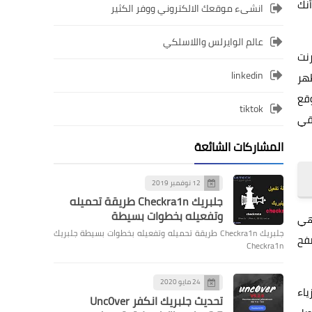
أنك
انشىء موقعك الالكتروني ووفر الكثير
عالم الوايرلس واللاسلكي
ترنت
linkedin
هر
قع
tiktok
اقي
المشاركات الشائعة
12 نوفمبر 2019
جلبريك Checkra1n طريقة تحميله
وتفعيله بخطوات بسيطة
ات المستهدفة هي
جلبريك Checkra1n طريقة تحميله وتفعيله بخطوات بسيطة جلبريك
صفح
Checkra1n
24 مايو 2020
ياء
تحديث جلبريك انكفر Unc0ver