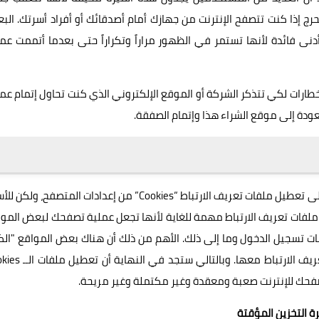
 إذا كنت تتصفح الإنترنت من جهازك أمام أصدقائك أو أفراد أسرتك. ال
دنى فائدة لأنها تستمر في الظهور مراراً وتكراراً حتى بعدما أتممت عم
خطارات لكي تتذكر الشركة أو الموقع الإلكتروني الذي كنت تحاول إتمام عم
عودة إلى موقع الشراء هذا وإتمام الصفقة.
إذا كنت تريد التخلص من هذه الإعلانات المزعجة فأنت مُضطر على تعطيل ملفات تعريف الارتباط “Cookies” من إعدادات المتصفح
 ملفات تعريف الارتباط مهمة للغاية لأنها تجعل عملية تصفحك لبعض المو
ات تسجيل الدخول وما إلى ذلك. الأهم من ذلك أن هناك بعض المواقع "الك
منها" التي تحرمك من دخولها إلا إذا قمت بتفعيل ملفات تعريف الارتباط معها.
فحك للإنترنت صعبة ومعقدة وغير مكتملة وغير مريحة.
ة التخزين المؤقتة