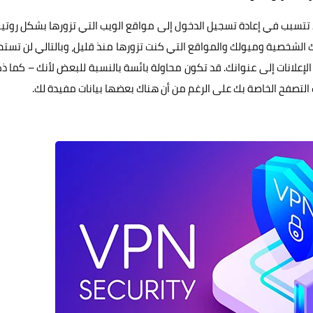
د تتسبب في إعادة تسجيل الدخول إلى مواقع الويب التي تزورها بشكل روتي
الشخصية وميولك والمواقع التي كنت تزورها منذ قليل، وبالتالي لن تست
لإعلانات إلى عنوانك. قد تكون محاولة بائسة بالنسبة للبعض لأنك – كما ذك
التصفح الخاصة بك على الرغم من أن هناك بعضها بيانات مفيدة لك.