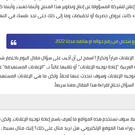
لان للشركة المسؤولة عن إنتاج وتطوير هذا المنتج، وأينما ذهبت، وأينما ك
 سواء كانت عروض حصرية أو تخفيضات وما إلى ذلك حتى تجد نفسك في النه
خص من رقم جواله او هاتفه مجانا 2022
لإعلانات مراراً وتكرارً؟ اسمح لي أن أجيب على سؤال مقال اليوم باختصار شد
ة العربية "إعادة توجيه الإعلانات" أو نلقبها غالباُ بــ "الإعلانات المستهدفة" 
توجيه الإعلانات وسوف نتحدث عنها لاحقاً. ولكن ما هي الإعلانات المسته
سؤال تحتاج لقراءة هذا المقال معنا سريعاً.
رية، سوف تستخدم هذه المواقع ما يُعرف باسم إعادة توجيه الإعلانات، ولكن
وراء هذا الموقع الإلكتروني. هل تريد مثال على ذلك؟ إليك مثال بسيط ; 