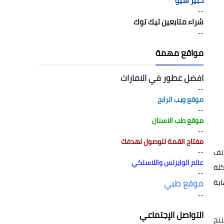
خبير سيو
--
شراء متابعين تيك توك
--
مواقع مهمة
افضل عطور في الامارات
--
موقع ويب الرابح
--
موقع طب الاسنان
--
مفتاح القمة للوصول لهدفك
تف
--
عالم الوايرلس واللاسلكي
كلة
--
اية
موقع طبي
--
التواصل الإجتماعي
نتج