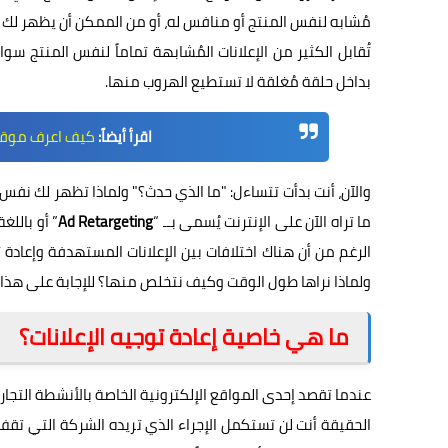
مُشابه لنفس المنتج أو منافس له، أو من الممكن أن يظهر لك إع
تُقابل الكثير من الإعلانات المُشابهة تماماً لنفس المنتج
بداخل حلقة مُغلقة لا تستطيع الهروب منها.
اقرأ أيضاً:
كيف اعرف موقع ش
والآن، أنت بدأت تتساءل: "ما الذي حدث؟" ولماذا تظهر لك نفس ا
ما تراه الآن على الإنترنت يُسمى بــ “
Ad Retargeting
” أو باللغ
الرغم من أن هناك اختلافات بين الإعلانات المستهدفة وإعادة 
ولماذا نراها طول الوقت وكيف نتخلص منها؟ للإجابة على هذا ال
ما هي خاصية إعادة توجيه الإعلانات؟
عندما تقصد إحدى المواقع الإلكترونية الخاصة بالأنشطة التجا
الحقيقة أنت لن تستكمل الإجراء الذي تريده الشركة التي تقف 