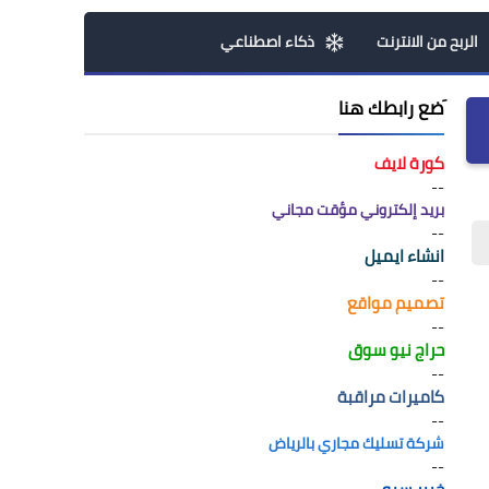
الربح من الانترنت
ذكاء اصطناعي
َضع رابطك هنا
كورة لايف
--
بريد إلكتروني مؤقت مجاني
--
انشاء ايميل
--
تصميم مواقع
--
حراج نيو سوق
--
كاميرات مراقبة
--
شركة تسليك مجاري بالرياض
--