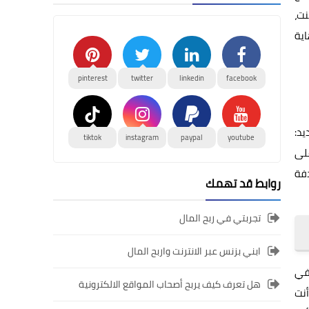
نت،
اية
pinterest
twitter
linkedin
facebook
يد:
tiktok
instagram
paypal
youtube
على
دفة
روابط قد تهمك
تجربتي في ربح المال
ابني بزنس عبر الانترنت واربح المال
 في
هل تعرف كيف يربح أصحاب المواقع الالكترونية
أنت