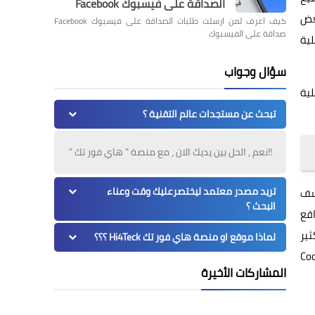
الصداقة على فيسبوك Facebook
بعض
كيف اعرف لمن ارسلت طلبات الصداقة على فيسبوك Facebook
صداقة على الفيسبوك
لية
سؤال وجواب
لية
تبحث عن مستجدات عالم التقنية ؟
!!نعم , الحل بين يديك الان ، مع منصة " هاي فور تك "
تريد مصدر معتمد ليختصرعليك وقت وعناء
، ولكن للأسف
البحث ؟
اقع
ثير
لماذا موقع او منصة هاي فور تك Hi4Teck ؟؟؟
 وبالتالي ستجد في النهاية أن تعطيل ملفات الــ Cookies
المشاركات الأخيرة