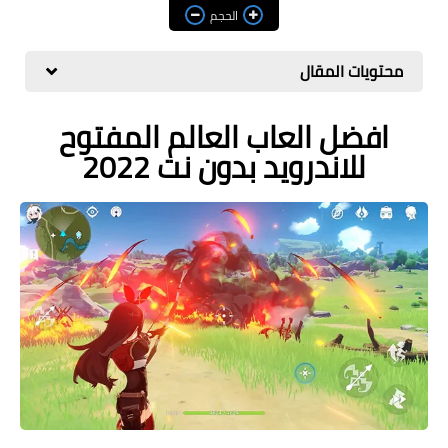
مراجعات
الحجم
العاب
محتويات المقال
صحة وجمال
افضل العاب العالم المفتوح
الربح من الانترنت
للاندرويد بدون نت 2022
ذكاء اصطناعي