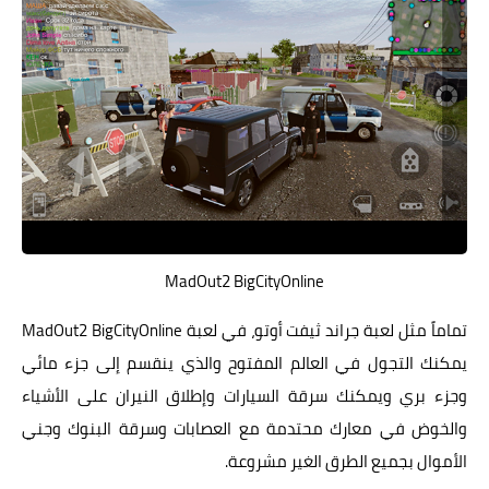
MadOut2 BigCityOnline
تماماً مثل لعبة جراند ثيفت أوتو، في لعبة MadOut2 BigCityOnline
يمكنك التجول في العالم المفتوح والذي ينقسم إلى جزء مائي
وجزء بري ويمكنك سرقة السيارات وإطلاق النيران على الأشياء
والخوض في معارك محتدمة مع العصابات وسرقة البنوك وجني
الأموال بجميع الطرق الغير مشروعة.