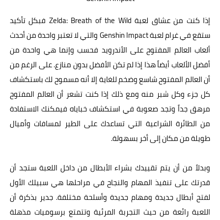
إذا كنت من عشاق لعبة Zelda: Breath of the Wild فبكل تأكيد
ستقع في غرام لعبة Genshin Impact والتي لا تعتبر واحدة من أحدث
ألعاب العالم المفتوح على الأندرويد فحسب وإنما هي واحدة من
أفضل الألعاب أيضاً هذا إذا لم تكن الأفضل بدون منازع. على الرغم من
أن العالم المفتوح شاسع وضخم للغاية إلا أنه مسموح لك باستكشاف
كل جزء وكل شبر منه ومع ذلك إذا كنت تشعر أن العالم المفتوح
مرهق جداً وتجد صعوبة في استكشاف خباياه فيمكنك الاستفادة
من الطائرة الشراعية التي تساعدك على الطير لمسافات وأميال
طويلة من مكان إلى أخر بسهولة.
وبدلاً من أن يتم تقييدك بشراء الأبطال من داخل اللعبة ستجد أن
قدرتك على تنفيذ المهام والنجاح في مراحلها هي سبيلك الأول
لفتح أبطال جديدة ومهام جديدة وأسلحة مختلفة. جدير بذكرة أن
اللعبة رائعة من حيث التجربة المرئية وتتمتع برسوميات مذهلة