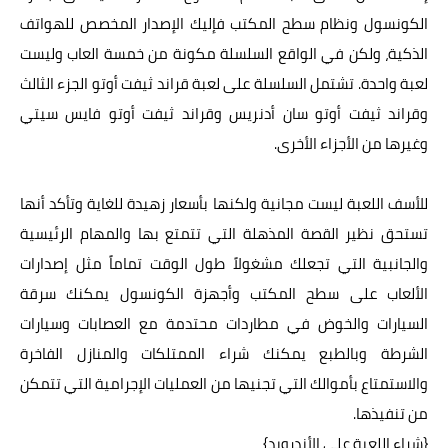
الكونسول ونظام سطح المكتب فإليك الإصدار المخصص للهواتف
الذكية، ولكن في الواقع السلسلة مكونة من خمسة العاب وليست
لعبة واحدة. تشتمل السلسلة على لعبة قراند ثيفت أوتو الجزء الثالث
وقراند ثيفت أوتو سان أدنريس وقراند ثيفت أوتو فايس سيتي
وغيرها من الأجزاء الأخرى.
للأسف اللعبة ليست مجانية ولكنها بأسعار زهيدة للغاية وتأكد أنها
تستحق نظير القصة المذهلة التي تتمتع بها والمهام الرئيسية
والجانبية التي تجعلك مشغولاً طول الوقت تماماً مثل إصدارات
الألعاب على سطح المكتب وأجهزة الكونسول يمكنك سرقة
السيارات والخوض في مطاردات محتدمة مع العصابات وسيارات
الشرطة وبالطبع يمكنك شراء الممتلكات والمنازل الفاخرة
والاستمتاع بأموالك التي تجنيها من العمليات الإجرامية التي تتمكن
من تنفيذها.
{
شراء اللعبة على الأندرويد
}