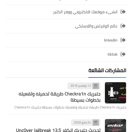
انشىء موقعك الالكتروني ووفر الكثير
عالم الوايرلس واللاسلكي
linkedin
tiktok
المشاركات الشائعة
12 نوفمبر 2019
جلبريك Checkra1n طريقة تحميله وتفعيله
بخطوات بسيطة
جلبريك Checkra1n طريقة تحميله وتفعيله بخطوات بسيطة جلبريك Checkra1n
24 مايو 2020
تحديث جلبريك انكفر Unc0ver Jailbreak 13.5