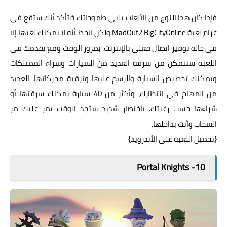
فإذا كان هذا النوع من الألعاب يلبي طموحاتك فتأكد أنك ستقع في
غرام لعبة MadOut2 BigCityOnline ولكن لاحظ أنه لا يمكنك لعبها إلا
في حالة توفير اتصال فعلى بالإنترنت. بمرور الوقت ومع تقدمك في
اللعبة ستتمكن من سرقة العديد من السيارات وشراء الممتلكات
ويمكنك تخصيص السيارة والرسم عليها وترقية محركاتها. العديد
من المهام في انتظارك، وأكثر من 40 سيارة يمكنك سرقتها أو
شراءها حسب رغبتك. باختصار شديد ستجد الوقت يمر عليك مر
السحاب وأنت بداخلها.
{
تحميل اللعبة على الأندرويد
}
Portal Knights
10-