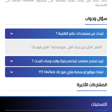
كيف اعرف لمن ارسلت طلبات الصداقة على فيسبوك Facebook صداقة على
الفيسبوك
سؤال وجواب
تبحث عن مستجدات عالم التقنية ؟
!!نعم , الحل بين يديك الان ، مع منصة " هاي فور تك "
تريد مصدر معتمد ليختصرعليك وقت وعناء البحث ؟
لماذا موقع او منصة هاي فور تك Hi4Teck ؟؟؟
المشاركات الأخيرة
التسميات