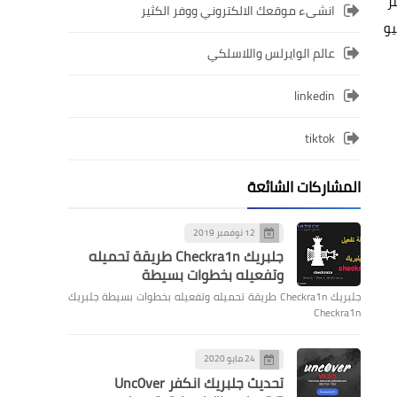
تر
انشىء موقعك الالكتروني ووفر الكثير
تاجر الرسمية، وقد أعطاهم مُهلة حتى تاريخ يوم 8 يوليو
عالم الوايرلس واللاسلكي
linkedin
tiktok
المشاركات الشائعة
12 نوفمبر 2019
جلبريك Checkra1n طريقة تحميله
وتفعيله بخطوات بسيطة
جلبريك Checkra1n طريقة تحميله وتفعيله بخطوات بسيطة جلبريك
Checkra1n
24 مايو 2020
تحديث جلبريك انكفر Unc0ver