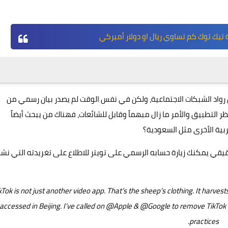
تيك توك كم تساوي ريال او دولار أميركي
ن رواد الشبكات الاجتماعية، ولكن في نفس الوقت لم يصدر بيان رسمي من
ر التطبيق والأمر ما زال مبهماً وقابل للشائعات، فهناك من يبحث أيضاً
بية الأخرى مثل السعودية؟
يقي يمكنك زيارة حسابه الرسمي على تويتر للاطلاع على تغريدته التي نش
kTok is not just another video app. That’s the sheep’s clothing. It harve
accessed in Beijing. I’ve called on @Apple & @Google to remove TikTok fr
practices.