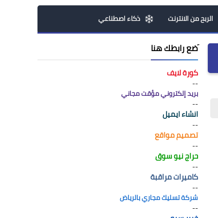
الربح من الانترنت
ذكاء اصطناعي
َضع رابطك هنا
كورة لايف
--
بريد إلكتروني مؤقت مجاني
--
انشاء ايميل
--
تصميم مواقع
--
حراج نيو سوق
--
كاميرات مراقبة
--
شركة تسليك مجاري بالرياض
--