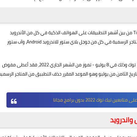
؟ يُعتبر برنامج الفيديوهات القصيرة Tiktok من بين أشهر التطبيقات على الهواتف الذكية في كل من الأندرويد
والأيفون، وفي العادة يقوم الكثير بتنزيل التطبيق من على المتاجر الرسمية في كل من جوجل بلاي ستور للاندرويد Android، وآب ستور
وبسبب شهرته الواسعة نجد الكثير اهتم في تاريخ اغلاق التيك توك وذلك في 8 يوليو - تموز من الشهر الجاري 2022، فقد أعطى مفوض
لأمريكية للاتصالات كل من جوجل وآبل Apple حتى تاريخ الثامن من يوليو وهو الموعد المقرر حذف التطبيق من المتاجر الرسمي
ين تيك توك 2022 بدون برامج مجانا
واندرويد