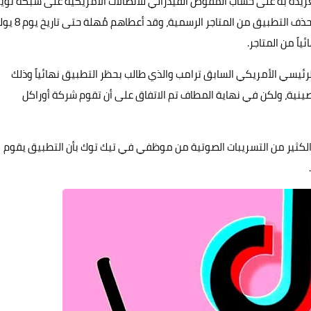
قيقي وهذا ما تم التغريده به على حساب المفوض الفيدرالي للاتصالات الأمريكية على شبكة توي
Twitter الاجتماعية، فقد طلب من كل من Google و آبل Apple بحذف التطبيق من الم
لرئيسي الأمريكي السابق ترامب والذي طالب بحظر التطبيق نهائياً وذلك
نية، ولكن في نهاية المطاف تم الاتفاق على أن تقوم شركة أوراكل
شار الكثير من التسريبات الصوتية من موظفي في تيك توك بأن التطبيق يقوم