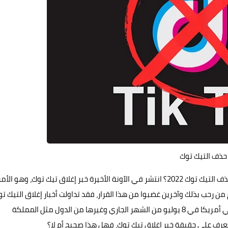
حذف التيك توك
، هل سيتم حذف التيك توك 2022؟ انتشر في الآونة الأخيرة خبر إغلاق تيك توك، وهو الأمر
ن رحب بذلك وآخرين غضبوا من هذا القرار، فقد تداولت أخبار إغلاق التيك ت
وانتشر الخبر كالنار في الهشيم، وذلك بعد تداول خبر الإغلاق في أمريكا في 8 يوليو من الشهر الجاري وغيرها من الدول مثل المملكة
رف على حقيقة خبر إغلاق تيك توك، فهل هذا صحيح أم لا؟