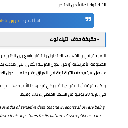
التيك توك نهائياً من المتاجر.
اقرأ المزيد:
مليون نقطة 
-
حقيقة حذف التيك توك
الأمر حقيقي وبالفعل هناك تداول وانتشار واسع بين الكثير م
الحكومة الأمريكية أو من الدول العربية الأخرى التي هددت بحظ
عن
هل سيتم حذف التيك توك في العراق
وغيرها من الدول العر
ولكن حقيقة أن المفوض الأمريكي غرد بهذا الأمر فهذا أمر حق
في تاريخ 28 يونيو من الشهر الماضي 2022 وفيها:
sts swaths of sensitive data that new reports show are being
om their app stores for its pattern of surreptitious data