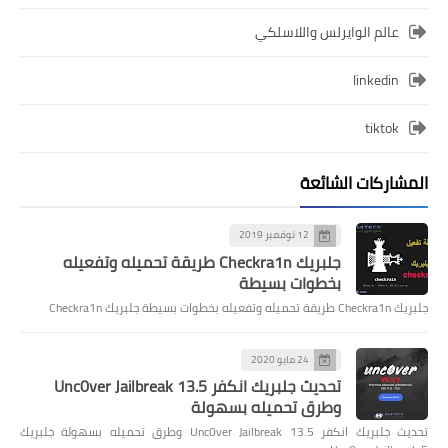
عالم الوايرلس واللاسلكي
linkedin
tiktok
المشاركات الشائعة
12 نوفمبر 2019
جلبريك Checkra1n طريقة تحميله وتفعيله
بخطوات بسيطة
جلبريك Checkra1n طريقة تحميله وتفعيله بخطوات بسيطة جلبريك Checkra1n
24 مايو 2020
تحديث جلبريك انكفر Unc0ver Jailbreak 13.5
وطرق تحميله بسهولة
تحديث جلبريك انكفر Unc0ver Jailbreak 13.5 وطرق تحميله بسهولة جلبريك