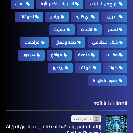
الربح من الانترنت
السيارات الكهربائية
العاب
اندرويد
اي كلاود
برامج
تطبيقات
تعليم
تقنيات
جلبريك
ذكاء اصطناعي
صحة وجمال
مراجعات
مقالات
منوعة
مواقع
هاردوير
هوات
هواتف
ويندوز
English Topics
المقالات الشائعة
13 أبريل 2024
إزالة الملابس بالذكاء الاصطناعي مجانا اون لاين AI
Clothes Remover