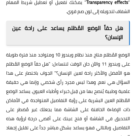
“
Transparency effects
” يمكنك تفعيل أو تعطيل شريط المهام
الشفاف لتحويله إلى لون صم قوي.
هل حقاً الوضع المُظلم يساعد على راحة عين
الإنسان؟
الوضع المُظلم متاح منذ نظام ويندوز 10 ومتواجد منذ فترة طويلة
على ويندوز 11 والآن حان الوقت لنتساءل: "هل حقاً الوضع المُظلم
هو الأفضل والأكثر راحة لعين الإنسان؟" الجواب باختصار على هذا
السؤال هي نعم، وهذا ليس مجرد رأي شخصي وإنما هي حقيقة
علمية وطبية يُنصح بها من قِبل خبراء وأطباء العيون. يساعد الوضع
المُظلم العين البشرية على رؤية التفاصيل المتواجدة في الأماكن
ذات الإضاءة الخافتة على الشاشة مما يجعلك غير مُضطر على
التحديق في الشاشة أو فتح عينك على أقصى درجة لرؤية هذه
التفاصيل. وبالتالي فهو يساعد بشكل مباشر جداً على تقليل إجهاد