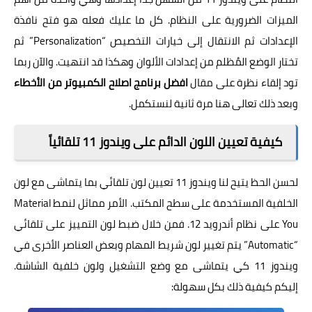
الميزات الضرورية على النظام. كل ما عليك فعله هو فتح نافذة
الإعدادات ثم الانتقال إلى خيارات التخصيص “Personalization” ثم
تختار الوضع المُظلم من إعدادات الألوان وهكذا قد انتهيت. والآن ربما
تود إلقاء نظرة على مقال
افضل برنامج اصلاح الكمبيوتر من الأخطاء
وبعد ذلك تعالى هنا مرة ثانية لنستكمل.
كيفية تعيين اللون الدائم على ويندوز 11 تلقائياً
لحسن الحظ يتيح لنا ويندوز 11 تعيين لون تلقائي بما يتماشى مع لون
الخلفية المستخدمة على سطح المكتب. الأمر مماثل لنمط Material
You على نظام أندرويد 12. فمن خلال ضبط لون التمييز على تلقائي
“Automatic” يتم تغيير لون شريط المهام وبعض العناصر الأخرى في
ويندوز 11 كي يتماشى مع وضع التشغيل ولون خلفية الشاشة.
إليكم كيفية ذلك بكل سهولة: