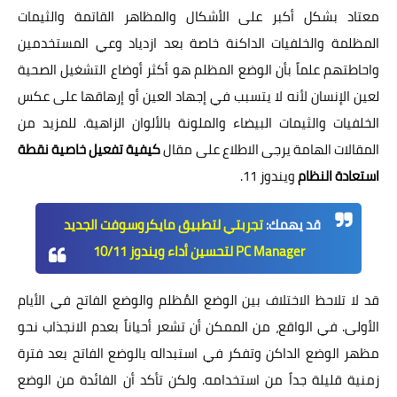
معتاد بشكل أكبر على الأشكال والمظاهر القاتمة والثيمات
المظلمة والخلفيات الداكنة خاصة بعد ازدياد وعي المستخدمين
واحاطتهم علماً بأن الوضع المظلم هو أكثر أوضاع التشغيل الصحية
لعين الإنسان لأنه لا يتسبب في إجهاد العين أو إرهاقها على عكس
الخلفيات والثيمات البيضاء والملونة بالألوان الزاهية. للمزيد من
المقالات الهامة يرجى الاطلاع على مقال
كيفية تفعيل خاصية نقطة
استعادة النظام
ويندوز 11.
قد يهمك:
تجربتي لتطبيق مايكروسوفت الجديد
PC Manager لتحسين أداء ويندوز 10/11
قد لا تلاحظ الاختلاف بين الوضع المُظلم والوضع الفاتح في الأيام
الأولى. في الواقع، من الممكن أن تشعر أحياناً بعدم الانجذاب نحو
مظهر الوضع الداكن وتفكر في استبداله بالوضع الفاتح بعد فترة
زمنية قليلة جداً من استخدامه. ولكن تأكد أن الفائدة من الوضع