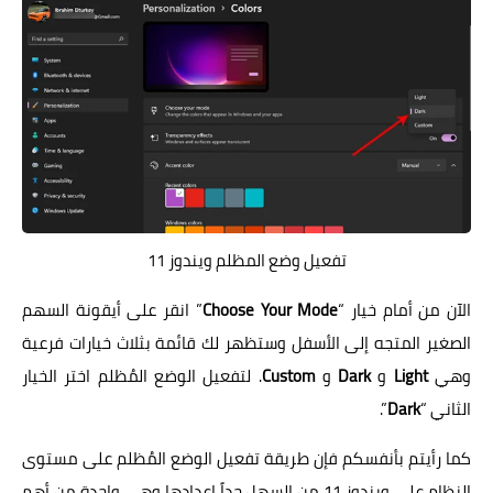
تفعيل وضع المظلم ويندوز 11
الآن من أمام خيار “
Choose Your Mode
” انقر على أيقونة السهم
الصغير المتجه إلى الأسفل وستظهر لك قائمة بثلاث خيارات فرعية
وهي
Light
و
Dark
و
Custom
. لتفعيل الوضع المُظلم اختر الخيار
الثاني “
Dark
”.
كما رأيتم بأنفسكم فإن طريقة تفعيل الوضع المُظلم على مستوى
النظام على ويندوز 11 من السهل جداً إعدادها وهي واحدة من أهم