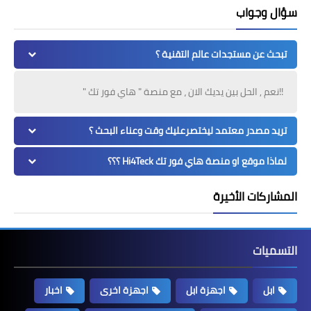
سؤال وجواب
تبحث عن مستجدات عالم التقنية ؟
!!نعم , الحل بين يديك الان ، مع منصة " هاي فور تك "
تريد مصدر معتمد ليختصرعليك وقت وعناء البحث ؟
لماذا موقع او منصة هاي فور تك Hi4Teck ؟؟؟
المشاركات الأخيرة
التسميات
ابل
اجهزة ابل
اجهزة اخرى
اخبار