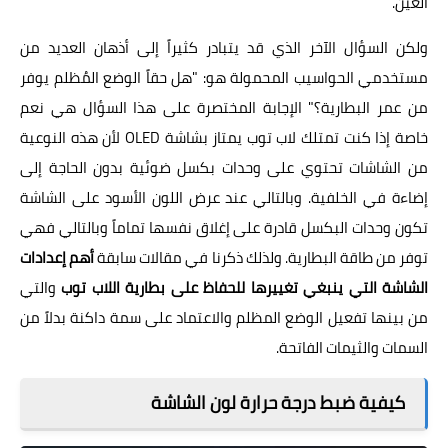
العين.
ولكن السؤال الآخر الذي قد يتبادر كثيراً إلى أذهان العديد من
مستخدمي الحواسيب المحمولة هو: "هل حقاً الوضع المُظلم يوفر
من عمر البطارية؟" الإجابة المختصرة على هذا السؤال هي نعم
خاصة إذا كنت تمتلك لاب توب يمتاز بشاشة OLED لأن هذه النوعية
من الشاشات تحتوي على وحدات بكسل ضوئية بدون الحاجة إلى
إضاءة في الخلفية. وبالتالي عند عرض اللون الأسود على الشاشة
تكون وحدات البكسل قادرة على إغلاق نفسها تماماً وبالتالي فهي
توفر من طاقة البطارية. ولذلك ذكرنا في مقالات سابقة
أهم إعدادات
الشاشة التي ينبغي تغييرها للحفاظ على بطارية اللاب توب
والتي
من بينها تفعيل الوضع المظلم والاعتماد على سمة داكنة بدلاً من
السمات والثيمات الفاتحة.
كيفية ضبط درجة حرارة لون الشاشة