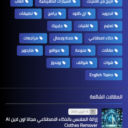
الربح من الانترنت
السيارات الكهربائية
العاب
اندرويد
اي كلاود
برامج
تطبيقات
تعليم
تقنيات
جلبريك
ذكاء اصطناعي
صحة وجمال
مراجعات
مقالات
منوعة
مواقع
هاردوير
هوات
هواتف
ويندوز
English Topics
المقالات الشائعة
13 أبريل 2024
إزالة الملابس بالذكاء الاصطناعي مجانا اون لاين AI
Clothes Remover