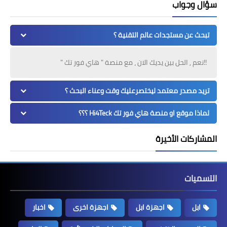
سؤال وجواب
تبحث عن مستجدات عالم التقنية ؟
!!نعم , الحل بين يديك الان ، مع منصة " هاي فور تك "
تريد مصدر معتمد ليختصرعليك وقت وعناء البحث ؟
لماذا موقع او منصة هاي فور تك Hi4Teck ؟؟؟
المشاركات الأخيرة
التسميات
ابل
اجهزة ابل
اجهزة اخرى
اخبار