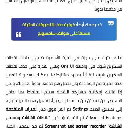
المعرض. ولكن كي أكون صريح معكم، فأنا أشعر بالإرهاق والكسل
من حذفها يدوياً.
قد يهمك أيضاً:
كيفية حذف التطبيقات المثبتة
مسبقاً على هواتف سامسونج
لذلك، عثرت على ميزة في غاية الأهمية ضمن إعدادات لقطات
السكرين شوت في واجهة One UI وهي القدرة على حذف لقطات
السكرين شوت تلقائياً بمجرد مشاركتها. يمكنك بسهولة تفعيل
هذه الميزة من الإعدادات ولن تحمل هم حذفها يدوياً بعد ذلك. ولكن
إذا فاتتك إمكانية مشاركة اللقطة سيتم الاحتفاظ بها بداخل
المعرض ولن تتمكن من حذفها إلا يدوياً. لتفعيل هذه الميزة توجه
إلى تطبيق الضبط
Settings
ثم انقر فوق خيار
الميزات المتقدمة
Advanced Features ثم انقر فوق خيار "
لقطات الشاشة ومسحل
الشاشة
"
Screenshot and screen recorder
ثم قم بتفعيل الخيار