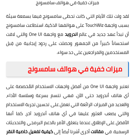
ميزات خفية في هواتف سامسونج
لقد ولت تلك الأيام التي كانت تحظى سامسونج فيها بسمعة سيئة
بسبب واجهة TouchWiz على هواتفها الذكية. استطاعت سامسونج
أن تبدأ عهد جديد في عالم
اندرويد
مع واجهة One UI والتي لاقت
استحساناً كبيراً من الجمهور وحصلت على ردود إيجابية من قِبل
المستخدمين والمراجعين على حد سواء.
ميزات خفية في هواتف سامسونج
تعتبر واجهة One UI من أفضل واجهات الاستخدام المُخصصة على
أي هاتف أندرويد حتى الآن. فهي تتسم بسرعة وسلاسة الأداء،
والعديد من الميزات الرائعة التي تعمل على تحسين تجربة الاستخدام
والتي يصعب العثور عليها في أي هاتف أندرويد آخر، كما أنها
الأفضل على الإطلاق عندما يتعلق الأمر بالدعم البرمجي والتحديثات
الرسمية. في
مقالات
أخرى أشرنا أيضاً إلى
كيفية تفعيل خاصية النقر