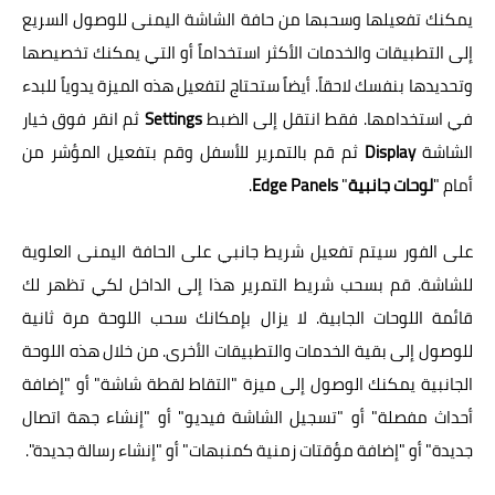
يمكنك تفعيلها وسحبها من حافة الشاشة اليمنى للوصول السريع
إلى التطبيقات والخدمات الأكثر استخداماً أو التي يمكنك تخصيصها
وتحديدها بنفسك لاحقاً. أيضاً ستحتاج لتفعيل هذه الميزة يدوياً للبدء
في استخدامها. فقط انتقل إلى الضبط
Settings
ثم انقر فوق خيار
الشاشة
Display
ثم قم بالتمرير للأسفل وقم بتفعيل المؤشر من
أمام "
لوحات جانبية
"
Edge Panels
.
على الفور سيتم تفعيل شريط جانبي على الحافة اليمنى العلوية
للشاشة. قم بسحب شريط التمرير هذا إلى الداخل لكي تظهر لك
قائمة اللوحات الجابية. لا يزال بإمكانك سحب اللوحة مرة ثانية
للوصول إلى بقية الخدمات والتطبيقات الأخرى. من خلال هذه اللوحة
الجانبية يمكنك الوصول إلى ميزة "التقاط لقطة شاشة" أو "إضافة
أحداث مفصلة" أو "تسجيل الشاشة فيديو" أو "إنشاء جهة اتصال
جديدة" أو "إضافة مؤقتات زمنية كمنبهات" أو "إنشاء رسالة جديدة".