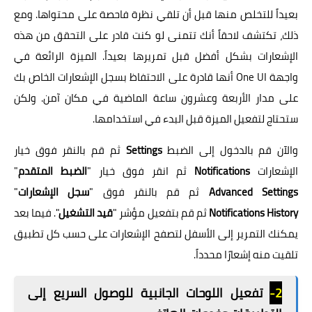
بعيداً للتخلص منها قبل أن تلقي نظرة فاحصة على محتواها. ومع
ذلك، تكتشف لاحقاً أنك تتمنى لو كنت قادر على التحقق من هذه
الإشعارات بشكل أفضل قبل تمريرها بعيداً. الميزة الرائعة في
واجهة One UI أنها قادرة على الاحتفاظ بسجل الإشعارات الخاص بك
على مدار الأربعة وعشرون ساعة الماضية في مكان آمن. ولكن
ستحتاج لتفعيل الميزة قبل البدء في استخدامها.
والآن قم بالدخول إلى الضبط
Settings
ثم قم بالنقر فوق خيار
الإشعارات
Notifications
ثم انقر فوق خيار "
الضبط المتقدم
"
Advanced Settings
ثم قم بالنقر فوق "
سجل الإشعارات
"
Notifications History
ثم قم بتفعيل مؤشر "
قيد التشغيل
". فيما بعد
يمكنك التمرير إلى الأسفل لتصفح الإشعارات على حسب كل تطبيق
تلقيت منه إشعارًا محدداً.
2-
تفعيل اللوحات الجانبية للوصول السريع إلى