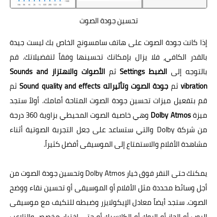
تحسين جودة الصوت
إذا كانت جودة الصوت على هاتف سامسونج الخاص بك ليست جيدة
بالقدر الكافي، فلا يزال بإمكانك تحسينها وفقاً لتفضيلاتك. قم
بالتوجه إلى
الضبط Settings
ثم
الأصوات والاهتزاز
Sounds and
vibration
ثم
جودة الصوت وتأثيراته
and effects
Sound quality
ثم
قم بتفعيل ميزات تحسين جودة الصوت المتاحة أمامك. أولاً ستجد
ميزة
Dolby Atmos
وهي خاصية الصوت المحيطي بزاوية 360 درجة
من شركة Dolby والتي ستساعد على جعل التجربة الصوتية أثناء
مشاهدة الأفلام والاستمتاع إلى الموسيقى أفضل كثيراً.
يمكنك حتى النقر فوق خيار Dolby Atmos وتحسين جودة الصوت من
أجل وسائط محددة مثل الأفلام أو الموسيقى أو تحسين نقاء ووضح
الصوت. ستجد أيضاً معادل الإيكولايزر وضبطه للتكيف مع موسيقى
البوب أو الجاز أو الروك أو الكلاسيك أو حتى اختيار مخصص والتلاعب