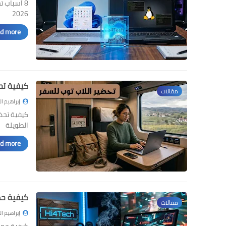
2026
d more »
كيفية تحض
مقالات
إبراهيم ا
كيفية تحضي
الطويلة
d more »
كيفية حما
مقالات
إبراهيم ا
كيفية حماي