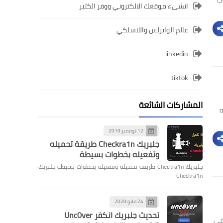
انشىء موقعك الالكتروني ووفر الكثير
عالم الوايرلس واللاسلكي
linkedin
tiktok
المشاركات الشائعة
 به
12 نوفمبر 2019
جلبريك Checkra1n طريقة تحميله
وتفعيله بخطوات بسيطة
جلبريك Checkra1n طريقة تحميله وتفعيله بخطوات بسيطة جلبريك
Checkra1n
24 مايو 2020
تحديث جلبريك انكفر Unc0ver
سرية في