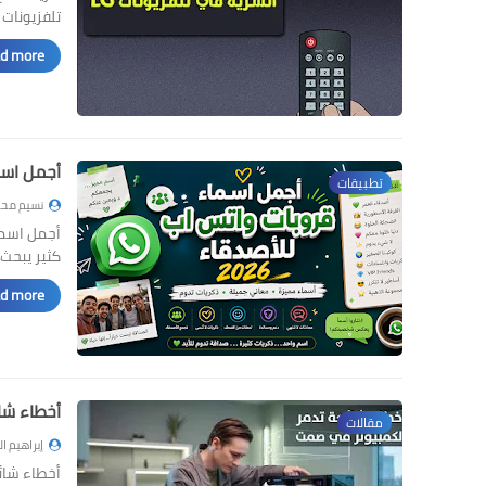
تلفزيونات LG
d more »
أجمل اسما
تطبيقات
نسيم محم
كثير يبحث 
d more »
أخطاء شا
مقالات
إبراهيم ا
أخطاء شائ