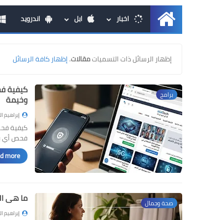
اخبار
ابل
اندرويد
الرئيسية
‏إظهار الرسائل ذات التسميات
مقالات
.
إظهار كافة الرسائل
كيفية فح
برامج
وخيمة
إبراهيم ا
كيفية فحص
فحص أي بر
d more »
ما هي ال
صحة وجمال
إبراهيم ا