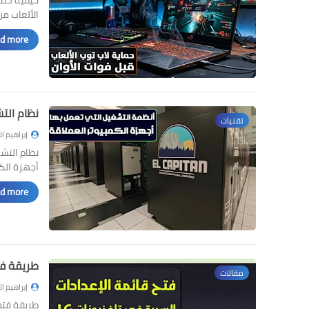
الألعاب من
d more »
نظام التش
تقنيات
إبراهيم ا
أجهزة الكمب
d more »
طريقة فتح
مقالات
إبراهيم ا