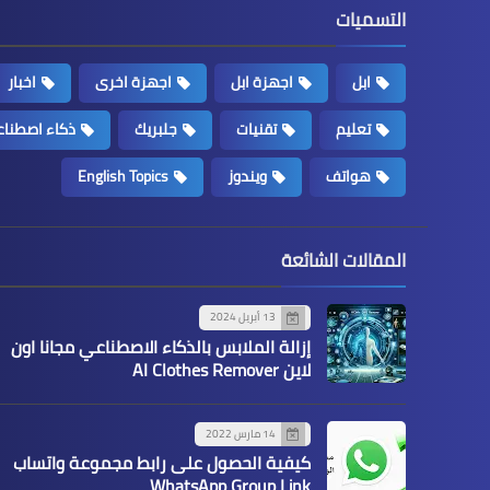
التسميات
ابل
اجهزة ابل
اجهزة اخرى
اخبار
تعليم
تقنيات
جلبريك
ذكاء اصطنا
هواتف
ويندوز
English Topics
المقالات الشائعة
13 أبريل 2024
إزالة الملابس بالذكاء الاصطناعي مجانا اون
لاين AI Clothes Remover
14 مارس 2022
كيفية الحصول على رابط مجموعة واتساب
WhatsApp Group Link