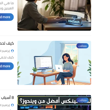
ما هي المس
العينين و
d more »
كيف تحمي بياناتك في 
مقالات
إبراهيم ا
كيف تحمي بياناتك في 2026: دليل بس
d more »
8 أسباب تجعل لينكس أفضل من ويندوز في 2026
مقالات
إبراهيم ا