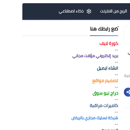
الربح من الانترنت
ذكاء اصطناعي
َضع رابطك هنا
كورة لايف
--
ب
بريد إلكتروني مؤقت مجاني
--
انشاء ايميل
--
فية
تصميم مواقع
--
حراج نيو سوق
--
كاميرات مراقبة
--
شركة تسليك مجاري بالرياض
--