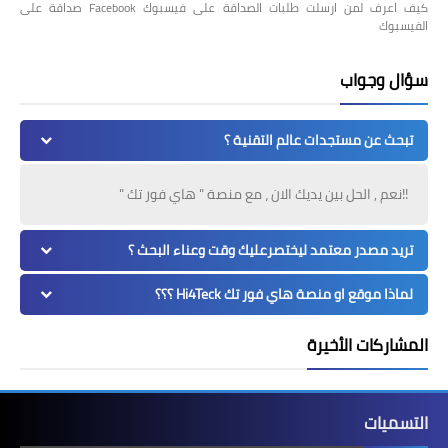
كيف اعرف لمن ارسلت طلبات الصداقة على فيسبوك Facebook صداقة على
الفيسبوك
سؤال وجواب
تبحث عن مستجدات عالم التقنية ؟
!!نعم , الحل بين يديك الان ، مع منصة " هاي فور تك "
تريد مصدر معتمد ليختصرعليك وقت وعناء البحث ؟
لماذا موقع او منصة هاي فور تك Hi4Teck ؟؟؟
المشاركات الأخيرة
التسميات