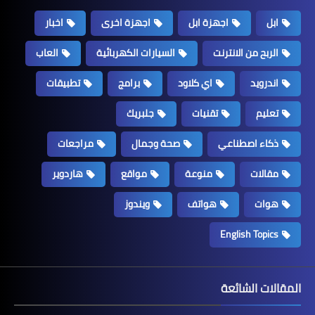
ابل
اجهزة ابل
اجهزة اخرى
اخبار
الربح من الانترنت
السيارات الكهربائية
العاب
اندرويد
اي كلاود
برامج
تطبيقات
تعليم
تقنيات
جلبريك
ذكاء اصطناعي
صحة وجمال
مراجعات
مقالات
منوعة
مواقع
هاردوير
هوات
هواتف
ويندوز
English Topics
المقالات الشائعة