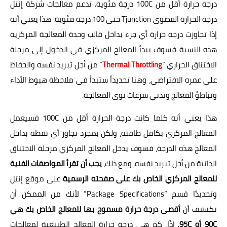
درجة حرارة أقل من 100C درجة مئوية. تدعم معالجات شركة إنتل
درجة الحرارة القصوى Tjunction حتى 100 درجة مئوية. هذا يعني أنه
إذا تجاوزت درجة حرارة أي جزء بداخل قالب وحدة المعالجة المركزية
هذه النسبة فسوف يبدأ المعالج المركزي في الدخول إلى مرحلة
الاختناق الحراري “
Thermal Throttling
” من أجل تبريد نفسه والحفاظ
على عمره الافتراضي، وهنا تحديداً ستبدأ في ملاحظة هبوط الأداء
وتباطؤ المعالج وتدني سرعات نوى المعالجة.
هذا يعني أنه كلما كانت درجة الحرارة أقل من 100C فسيعمل
المعالج المركزي بكامل طاقته، ولكن بمجرد تجاوز أي نقطة بداخل
المعالج هذه الدرجة، فسوف يدخل المعالج المركزي مرحلة الاختناق
الذاتية من أجل تبريد نفسه. ومع ذلك،
يجب أن تقرأ المواصفات الفنية
للمعالج المركزي الخاص بك على صفحته الرسمية
على موقع إنتل
وتحديدًا قسم “Package Specifications” لأنك من الممكن أن
تكتشف أن
أقصى درجة حرارة مسموح بها للمعالج الخاص بك هي
90C أو 95C
. إذًا، كم هي درجة حرارة المعالج الطبيعية لمعالجات