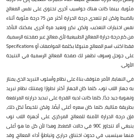
مئوية. بينما كانت هناك حواسيب أخرى تحتوي على نفس المعالج
بالضبط ولكن لم تتعدى درجة الحرارة أكثر من 75 درجة مئوية أثناء
نفس اختبارات التعذيب. ولكن، نكرر ونعيد مرة أخرى، يمكنك التأكد
من كم درجة حرارة المعالج الطبيعية لأي معالج عبر صفحته الرسمية.
فقط اكتب اسم المعالج متبوعًا بكلمة المواصفات أو Specifications
على جوجل وسوف تظهر لك صفحة المعالج الرسمية في النتيجة
الأولى.
في النهاية، الأمر متوقف بناءً على نظام وأسلوب التبريد الذي يمتاز
به جهاز اللاب توب. كلما كان الجهاز أكثر تطورًا ويمتلك نظام تبريد
وتهوية جيد جدًا، كلما كانت لديه القدرة على تبديد حرارته المرتفعة
بطريقة مثالية، كلما كان سعره أغلى أيضًا. ولكن تلخيصاً لكل ذلك،
فإن درجة الحرارة الآمنة للمعالج المركزي على أجهزة اللاب توب
ينبغي ألا تتجاوز 90C في حالات الضغط، وهذا لأن كل ما هو أعلى
منها سيتسبب في حدوث اختناق حراري وتباطؤ أداء المعالج، وقد