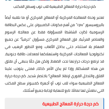
كم درجة حرارة المعالج الطبيعية للاب توب وسطح المكتب
تعتبر وحدة المعالجة المركزية أو المعالج المركزي أو ما نلقبه أيضاً
بالبروسيسور “cpu” من أهم مكونات الكمبيوتر. على عكس البطاقة
الرسومية (كارت الشاشة) المسؤولة فقط عن معالجة الرسوم
والعناصر المرئية، فإن المعالج المركزي مسؤول "حرفياً" عن جميع
المهام بلا استثناء، حتى بداخل الألعاب. ومع التطور الرهيب في
تكنولوجيا المعالجات المركزية واستهلاكها لمعدلات طاقة جنونية،
قد ترتفع درجات حرارتها تحت الضغط، ولكن هل حقًا ينبغي أن نقلق
من هذه المشكلة، وإذا لم يكن الأمر كذلك، فمتى يتوجب علينا
القلق والتدخل الفوري لإنقاذ المعالج؟ باختصار شديد، كم درجة حرارة
المعالج الطبيعية سواء للاب توب أو أجهزة كمبيوتر سطح المكتب
التي نطمئن لها تمامًا. تابع للنهاية لإجابة جميع أسئلتك.
كم درجة حرارة المعالج الطبيعية