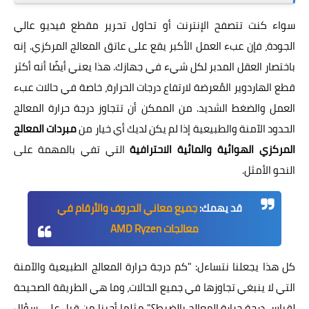
سواء كنت تتصفح الإنترنت أو تحاول تحرير مقطع فيديو عالي
الجودة، فإن عبء العمل الأكبر يقع على عاتق المعالج المركزي. إنه
باختصار العقل المدبر لكل شيء في جهازك. هذا يعني أيضًا أنه أكثر
قطع الهاردوير المُعرضة لارتفاع درجات الحرارة، خاصة في حالات عبء
العمل والضغط الشديد. من الممكن أن تتجاوز درجة حرارة المعالج
الحدود الآمنة والطبيعية إذا لم يكن لديك أي خيار من
مبردات المعالج
المركزي الهوائية والمائية الاحترافية
التي تفي بالمهمة على
النحو الأمثل.
قد يهمك:
جميع معاني الحروف والأرقام في
معالجات AMD Ryzen
كل هذا يجعلنا نتساءل: "كم درجة حرارة المعالج الطبيعية والآمنة
التي لا ينبغي تجاوزها في جميع الحالات، وما هي الطريقة الصحيحة
لقياس درجة حرارة المعالج بالضبط؟" مثلما أجبنا من قبل على سؤال