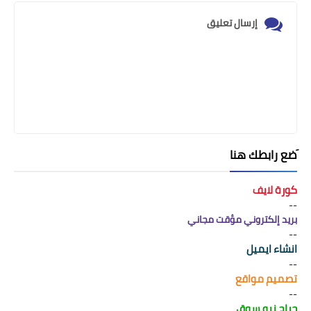
إرسال تعليق
َضع رابطك هنا
كورة لايف
--
بريد إلكتروني مؤقت مجاني
--
انشاء ايميل
--
تصميم مواقع
--
حراج نيو سوق