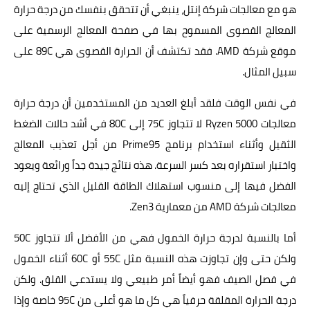
هو مع معالجات شركة إنتل، ينبغي أن تتحقق بنفسك من درجة حرارة
المعالج القصوى المسموح بها في صفحة المعالج الرسمية على
موقع شركة AMD. فقد تكتشف أن الحرارة القصوى هي 89C على
سبيل المثال.
في نفس الوقت فلقد أبلغ العديد من المستخدمين أن درجة حرارة
معالجات Ryzen 5000 لا تتجاوز 75C إلى 80C في أشد حالات الضغط
الثقيل وأثناء استخدام برنامج Prime95 من أجل تعذيب المعالج
واختبار استقراره بعد كسر السرعة. هذه نتائج جيدة جداً ورائعة ويعود
الفضل فيها إلى منسوب استهلاك الطاقة القليل الذي تحتاج إليه
معالجات شركة AMD من معمارية Zen3.
أما بالنسبة لدرجة حرارة الخمول فهي من الأفضل ألا تتجاوز 50C
ولكن حتى وإن تجاوزت هذه النسبة مثل 55C أو 60C أثناء الخمول
في فصل الصيف فهو أيضاً أمر طبيعي ولا يستدعي القلق. ولكن
درجة الحرارة المقلقة حرفياً هي كل ما هو أعلى من 95C خاصة وإذا