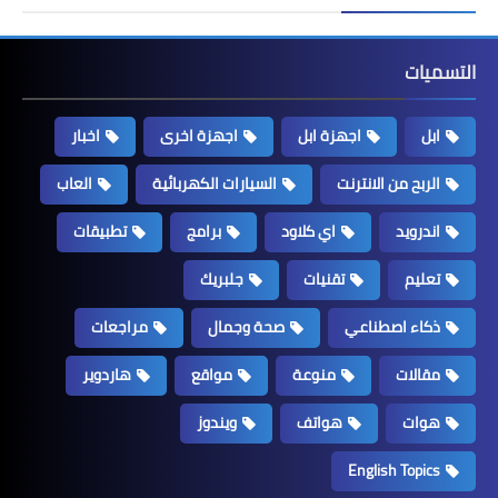
التسميات
ابل
اجهزة ابل
اجهزة اخرى
اخبار
الربح من الانترنت
السيارات الكهربائية
العاب
اندرويد
اي كلاود
برامج
تطبيقات
تعليم
تقنيات
جلبريك
ذكاء اصطناعي
صحة وجمال
مراجعات
مقالات
منوعة
مواقع
هاردوير
هوات
هواتف
ويندوز
English Topics