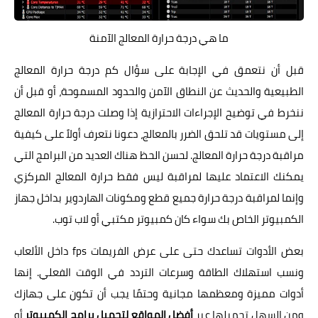
ما هي درجة حرارة المعالج الآمنة
قبل أن نتعمق في الإجابة على سؤال كم درجة حرارة المعالج
الطبيعية والحديث عن النطاق الآمن والحدود المسموحة، أو قبل أن
ننخرط في توضيح الإجراءات الاحترازية إذا وصلت درجة حرارة المعالج
إلى مستويات قد تلحق الضرر بالمعالج، دعونا نتعرف أولاً على كيفية
مراقبة درجة حرارة المعالج. لحسن الحظ هناك العديد من البرامج التي
يمكنك الاعتماد عليها لمراقبة ليس فقط حرارة المعالج المركزي
وإنما لمراقبة درجة حرارة جميع قطع ومكونات الهاردوير بداخل جهاز
الكمبيوتر الخاص بك سواء كان كمبيوتر مكتبي أو لاب توب.
بعض الأدوات تساعدك حتى على عرض الفريمات fps داخل الألعاب
ونسب استهلاك الطاقة وسرعات التردد في الوقت الفعلي. إنها
أدوات مميزة ومعظمها مجانية وحتمًا يجب أن تكون على جهازك
ومن السهل تحميلها عبر
أفضل المواقع لتحميل برامج الكمبيوتر
أو