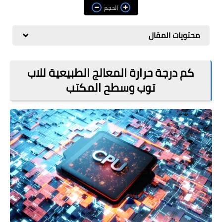
مراجعات
الحجم
العاب
محتويات المقال
صحة وجمال
الربح من الانترنت
كم درجة حرارة المعالج الطبيعية للاب
توب وسطح المكتب
ذكاء اصطناعي