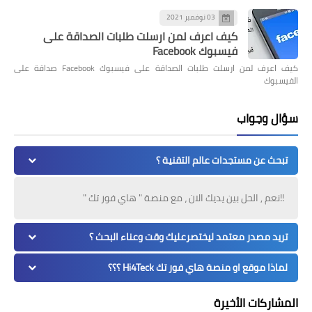
03 نوفمبر 2021
كيف اعرف لمن ارسلت طلبات الصداقة على
فيسبوك Facebook
كيف اعرف لمن ارسلت طلبات الصداقة على فيسبوك Facebook صداقة على
الفيسبوك
سؤال وجواب
تبحث عن مستجدات عالم التقنية ؟
!!نعم , الحل بين يديك الان ، مع منصة " هاي فور تك "
تريد مصدر معتمد ليختصرعليك وقت وعناء البحث ؟
لماذا موقع او منصة هاي فور تك Hi4Teck ؟؟؟
المشاركات الأخيرة