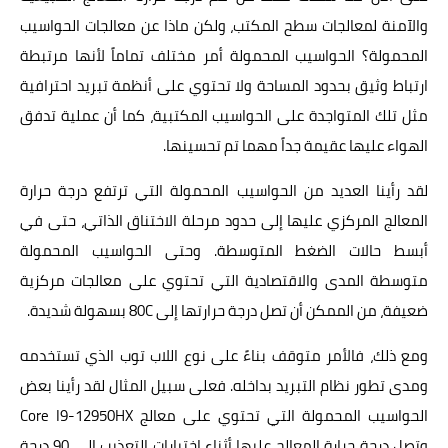
والآمنة لمعالجات سطح المكتب، ولكن ماذا عن معالجات الحواسيب
المحمولة؟ الحواسيب المحمولة أمر مختلف تماماً لأنها مرتبطة
ارتباط وثيق بحدود المساحة ولا تحتوي على أنظمة تبريد احترافية
مثل تلك المتواجدة على الحواسيب المكتبية، كما أن عملية تدفق
الهواء عليها عقيمة جداً مهما تم تحسينها.
لقد رأينا العديد من الحواسيب المحمولة التي ترتفع درجة حرارة
المعالج المركزي عليها إلى حدود مرحلة الاختناق الذاتي، حتى في
أبسط حالات الضغط المتوسطة. وحتى الحواسيب المحمولة
متوسطة المدى والاقتصادية التي تحتوي على معالجات مركزية
ضعيفة، من الممكن أن تصل درجة حرارتها إلى 80C بسهولة شديدة.
ومع ذلك، فالأمر متوقف بناءً على نوع اللاب توب الذي تستخدمه
ومدى تطور نظام التبريد بداخله. فعلى سبيل المثال لقد رأينا بعض
الحواسيب المحمولة التي تحتوي على معالج Core I9-12950HX
وتصل درجة حرارة المعالج عليها أثناء اختبارات التعذيب إلى 90 درجة