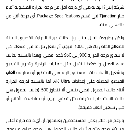
شركة إنتل؟ الإجابة هي أي درجة أقل من درجة الحرارة المكتوبة أمام
خيار
Tjunction
في قسم Package Specifications. أي درجة أقل من
ذلك هي آمنة.
ولكن بطبيعة الحال، حتى وإن كانت درجة الحرارة القصوى الآمنة
للمعالج الخاص بك هي 100C، فيجب أن تفعل كل ما في وسعك كي
لا تتجاوز درجة الحرارة 90C إلى 95C كحد اقصى، وهذا بالنسبة لحالات
عبء العمل والضغط الثقيل مثل عمليات الرندرة وتحرير الفيديو
وتشغيل الألعاب ذات المستوى الرسومي المتطور أو ممارسة
العاب
الفيديو الحديثة على إعدادات 4K Ultra. أما بالنسبة لدرجة الحرارة
أثناء حالات الخمول، فهي ينبغي ألا تتجاوز 50C. (حالات الخمول هي
حالات الاستخدام الخفيفة مثل تصفح الويب أو مشاهدة الأفلام أو
حتى تشغيل ألعاب خفيفة).
بالرغم من ذلك، بعض المستخدمين يعتقدون أن أي درجة حرارة أعلى
من 40 درجة مئوية أثناء حالات الخمول هي درجة حرارة مرتفعة.