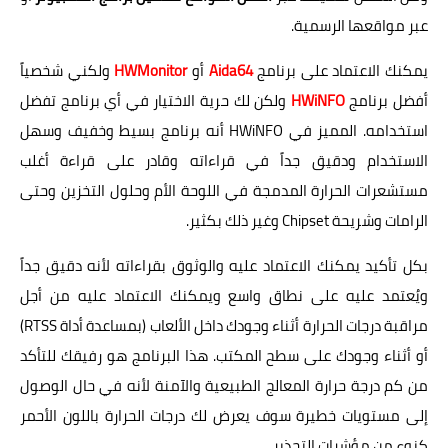
عبر مواقعها الرسمية.
يمكنك الاعتماد على برنامج
Aida64
أو
HWMonitor
ولكني شخصياً
أفضل برنامج
HWiNFO
ولكن لك حرية الاختيار في أي برنامج تفضل
استخدامه. المميز في HWiNFO أنه برنامج بسيط وخفيف وسهل
الاستخدام ودقيق جداً في قراءاته وقادر على قراءة أغلب
مستشعرات الحرارة المدمجة في اللوحة الأم وحلول التخزين وحتى
الرامات وشريحة Chipset وغير ذلك بكثير.
بكل تأكيد يمكنك الاعتماد عليه والوثوق بقراءاته لأنه دقيق جداً
ويُعتمد عليه على نطاق واسع ويمكنك الاعتماد عليه من أجل
مراقبة درجات الحرارة أثناء وجودك داخل الألعاب (بمساعدة أداة RTSS)
أو أثناء وجودك على سطح المكتب. هذا البرنامج هو رفيقك للتأكد
من كم درجة حرارة المعالج الطبيعية والآمنة لأنه في حال الوصول
إلى مستويات خطيرة سوف يعرض لك درجات الحرارة باللون الأحمر
كنوع من مؤشرات التحذير.