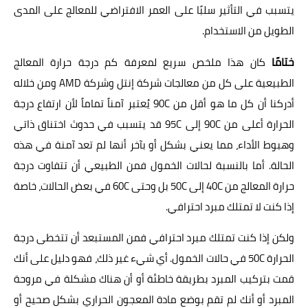
يتسبب في التأثير سلبًا على العمر الافتراضي للمعالج على المدى
الطويل من الاستخدام.
ختامًا
كان هذا ملخص سريع لمعرفة كم درجة حرارة المعالج
الطبيعية على كل من معالجات شركة إنتل وشركة AMD ومن خلاله
أدركنا أن كل ما هو أقل من 90C يُعتبر آمناً تماماً لأن ارتفاع درجة
الحرارة أعلى من 90C إلى 95C قد يتسبب في حدوث اختناق ذاتي
وهبوط الأداء، مما يعني بشكل أو بآخر أنها لم تعد آمنة في هذه
الحالة. أما بالنسبة لحالات الخمول فمن الطبيعي أن تتفاوت درجة
حرارة المعالج من 40C إلى 50C بل وحتى 60C في بعض الحالات، خاصة
إذا كنت لا تمتلك مبرد احترافي.
ولكن إذا كنت تمتلك مبرد احترافي فمن المستبعد أن تتخطى درجة
الحرارة 50C في حالات الخمول. أي شيء غير ذلك، فهو دليل على أنك
قمت بتركيب المبرد بطريقة خاطئة أو أن هناك مشكلة في مروحة
المبرد أو أنك لم تقم بوضع مادة المعجون الحراري بشكل صحيح أو