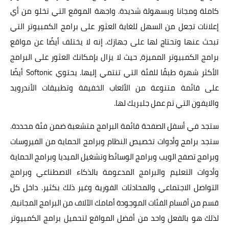
كاملة ومجانا وبسهولة شديدة. واجهة الموقع التي تخلو من أي
إعلانات تجعل من السهل للغاية العثور على برامج الكمبيوتر التي
تبحث عنها وتحتاج لها على جهازك. إنه لا يختلف أيضًا عن مواقع
برامج الكمبيوتر المميزة، حيث لا يزال بإمكانك العثور على البرامج
الأكثر شهرة طبقًا للفئة التي تنتمي إليها. يحتوي Softonic أيضًا
على قائمة متنوعة من الألعاب الخفيفة وتطبيقات الأندرويد
والايفون التي تم عمل جلبريك لها.
ستجد في أسفل الصفحة قائمة البرامج متشعبة ضمن فئة محددة.
ستجد برامج وأدوات تخصيص النظام وبرامج الحماية من الفيروسات
وبرامج تصفح الويب وبرامج الوسائط وتشغيل الميديا وبرامج الحماية
وأدوات التعليم والبرامج المدعومة بالذكاء الاصطناعي وبرامج
التواصل الاجتماعي والمحادثات الفورية وغير ذلك بكثير. داخل كل
قسم من أقسام الفئات الموجودة أمامك الآلاف من البرامج المجانية،
لذلك هو بالفعل واحد من أفضل المواقع لتحميل برامج الكمبيوتر