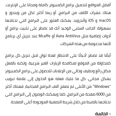
أفضل المواقع لتحميل برامج الكمبيوتر كاملة ومجانا على الإنترنت.
هناك عشرات الآلاف من البرامج، أو ربما أكثر، لكل من ويندوز و
macOS و iOS وأندرويد. يمكنك العثور على البرامج التي تحتاجها
بسهولة. الجانب السلبي الوحيد أنك قد تضطر على تثبيت برامج أو
أدوات إضافية مثل Avira AntiVirus أو Mcaffe عند تنزيل أي برنامج
لأنها مدعومة من هذه الشركات.
أيضًا قد تضطر أحيانًا على الانتظار لعدة ثوانِ قبل تنزيل كل برامج
كمحاولة من الموقع لمكافحة الزيارات الغير شرعية. ولكنه بالفعل
مكان رائع ونظيف وخالي من الإعلانات للحصول على برامج الكمبيوتر
بشكل مجاني. كل ما عليك فعله هو الدخول إلى علامة تبويب
“Windows” من الأعلى ثم تصفح آلاف البرامج المجانية، فهناك أكثر
من 6000 صفحة من البرامج، كما ويمكنك الوصول إلى البرامج التي
تحتاجها بالضبط من خلال شريط التصفية الموجودة أعلى الصفحة.
- الخاتمة: