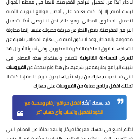
لا داعِ أبدًا من تحميل البرامج المُقرصنة، لأنها في معظم الأحوال
ليست آمنة، إلا إذا كنت تعتمد على
أفضل مواقع التورنت الآمنة
لتحميل المحتوى المجاني. ومع ذلك، نحن لا نوصي أبدًا بتحميل
البرامج المقرصنة، بغض النظر عن طريقة حصولك عليها. إنها محاولة
محفوفة بالمخاطر، وقد لا تكون آمنة في نهاية المطاف، ناهيك عن
انتهاكها لحقوق الملكية الفكرية للمطورين، وفي أسوأ الأحوال،
قد
تتعرض للمساءلة القانونية
لتصفح واستخدام هذه المصادر في
تثبيت البرامج بطريقة غير شرعية. كل هذا ولم نتحدث عن
الفيروسات
التي قد تصيب جهازك من جراء تثبيتها بدون خبرة، خاصة إذا كنت لا
تمتلك
افضل برنامج حماية من الفيروسات
على جهازك.
قد يهمك أيضًا:
افضل مواقع ارقام وهمية مع
الكود لتفعيل واتساب وأي حساب آخر
لذلك، اصنع في نفسك معروفًا قيمًا، وابتعد تمامًا عن المصادر التي
قد تتسبب لك في الكثير من المتاعب والتجارب المؤلمة. قم بالاعتماد