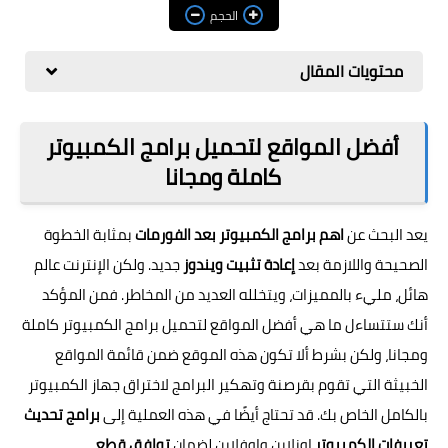
مراجعات
الحجم
العاب
محتويات المقال
صحة وجمال
الربح من الانترنت
أفضل المواقع لتحميل برامج الكمبيوتر
كاملة ومجانا
ذكاء اصطناعي
يعد البحث عن
اهم برامج الكمبيوتر بعد الفورمات
بمثابة الخطوة
الصحيحة واللازمة بعد
إعادة تثبيت ويندوز
جديد. ولكن الإنترنت عالم
هائل، مليء بالمميزات، ويتخلله العديد من المخاطر. فمن المؤكد
أنك ستتساءل ما هي أفضل المواقع لتحميل برامج الكمبيوتر كاملة
ومجانا، ولكن بشرط ألا تكون هذه الموقع ضمن قائمة المواقع
الخبيثة التي تقوم بقرصنة وتهكير البرامج لاختراق
جهاز الكمبيوتر
بالكامل
الخاص بك. قد تحتاج أيضًا في هذه العملية إلى
برامج تحديث
تعريفات الكمبيوتر
اونلاين واوفلاين لضمان
توافق قطع