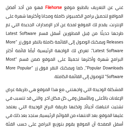
غني عن التعريف بالطبع موقع
Filehorse
فهو من أحد أفضل
المواقع لتحميل برامج الكمبيوتر كاملة ومجانا وأكثرها شهرة على
الإنترنت. يقدم لك الموقع لمحة عن آخر الإصدارات الجديدة التي تم
طرحها حديثًا من قِبل المطورين أسفل قسم Latest Software
Releases ويمكنك الوصول إلى القائمة كاملة بالنقر فوق زر “More
Latest Software”. تعرض لك الواجهة الرئيسية أيضًا قائمة أكثر
البرامج شهرة وأكثرها تحميلاً على الموقع ضمن قسم “Most
Popular Downloads”، كما ويمكنك النقر فوق زر “More Popular
Software” للوصول إلى القائمة الكاملة.
المشكلة الوحيدة التي واجهتني مع هذا الموقع هي طريقة عرض
الإعلانات بالأعلى وبالأسفل وفي كل مكان آخر، والتي قد تتسبب في
تشتيت انتباهك أحيانًا، ولكنها طريقة البراح الوحيدة التي يعتمد
عليها الموقع. بعد الانتهاء من القوائم الرئيسية، ستجد بعد ذلك في
أسفل الصفحة أن الموقع يقوم بتوزيع البرامج على حسب الفئة