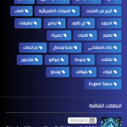
الربح من الانترنت
السيارات الكهربائية
العاب
اندرويد
اي كلاود
برامج
تطبيقات
تعليم
تقنيات
جلبريك
ذكاء اصطناعي
صحة وجمال
مراجعات
مقالات
منوعة
مواقع
هاردوير
هوات
هواتف
ويندوز
English Topics
المقالات الشائعة
13 أبريل 2024