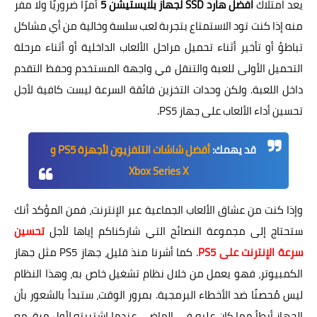
يعد امتلاك
افضل هارد SSD لجهاز بلايستيشن 5
أمرًا ضروريًا ولا مفر
منه إذا كنت تود الاستمتاع بتجربة لعب سلسة وخالية من أي مشاكل
تباطؤ أو تأخير أثناء تحميل مراحل الألعاب الداخلية أو أثناء مرحلة
التحميل الأولى للعبة والتنقل في واجهة المستخدم وحفظ التقدم
داخل اللعبة. ولكن وحدات التخزين فائقة السرعة ليست كافية لأجل
تحسين أداء الألعاب على جهاز PS5.
قد يهمك:
أفضل شاشات التلفزيون لأجهزة PS5 و
Xbox Series X
وإذا كنت من عشاق الألعاب الجماعية عبر الإنترنت، فمن المؤكد أنك
ستحتاج إلى مجموعة النصائح التي شاركناكم إياها لأجل
تحسين
سرعة الإنترنت على PS5
. كما أشرنا منذ قليل، جهاز PS5 مثل جهاز
الكمبيوتر، فهو يعمل من خلال نظام تشغيل خاص به، وهذا النظام
ليس مُحصنًا ضد الأخطاء البرمجية. بمرور الوقت، ستبدأ بالشعور بأن
الجهاز أبطأ مما كان عليه في الماضي عندما اشتريته لأول مرة، مع