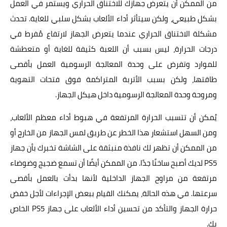
من الممكن أن يتعرض جهازك للاختناق الحراري ويستمر في العمل
بشكل طبيعي، ولكن سيتأثر أداء الألعاب بشكل سلبي للغاية. تحدث
مشكلة الاختناق الحراري عندما يتعرض الجهاز لارتفاع مُفرط في
درجات الحرارة، ليس بسبب أن اللعبة كثيفة للغاية أو متعطشة
للموارد وتفرض على وحدة المعالجة الرسومية العمل بأقصى
طاقتها، ولكن بسبب الأتربة المتراكمة فوق فتحات التهوية
ومروحة وحدة المعالجة الرسومية داخل هيكل الجهاز.
يُمكن أن تتسبب الحرارة المرتفعة في هبوط أداء معظم الألعاب،
ومن السهل استشعار هذا الخطر عن طريق لمس الجهاز من الخارج أو
من الممكن أن تظهر لك نافذة منبثقة على الشاشة تخبرك بأن جهاز
PS5 لديك أصبح ساخنًا جدًا. من الممكن أيضًا أن تسمع ضجيج وضوضاء
مرتفعة من مراوح الجهاز الداخلية لأنها بدأت بالعمل بأقصى
سرعتها. في هذه الحالة، يمكنك القيام ببعض الإجراءات لأجل خفض
حرارة الجهاز والتأكد من تحسين أداء الألعاب على جهاز PS5 الخاص
بك.