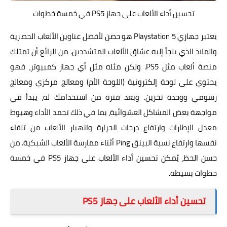
تحسين أداء الألعاب على جهاز PS5 في خمسة خطوات
يعتبر جهازي Playstation 5 هو حصن لأفضل عناوين الألعاب الحصرية
والملاذ الذي يلجأ إليه عشاق الألعاب المتشددين. من الرائع أن تمتلك
منصة ألعاب مثل PS5. ولكن مثله مثل أي جهاز كمبيوتر، فهو
يحتوي على لوحة إلكترونية (اللوحة الأم) ومعالج مركزي ومعالج
رسومي ووحدة تخزين. وبعد فترة من استخدامك له، يبدأ في
مواجهة بعض المشاكل العشوائية، بما في ذلك تجمد الأداء وهبوط
معدل الإطارات وارتفاع درجات الحرارة وانهيار الألعاب من تلقاء
نفسها وارتفاع نسبة البينق Ping أثناء ممارسة الألعاب الشبكية. من
حسن الحظ، يُمكن تحسين أداء الألعاب على جهاز PS5 في خمسة
خطوات بسيطة.
تحسين أداء الألعاب على جهاز PS5