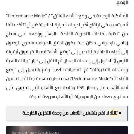
الوضع.
المشكلة الوحيدة في وضع "الأداء الفائق" / “Performance Mode”
أنه يتسبب في ارتفاع أكبر لدرجات الحرارة. لذلك، يُفضل أن تتأكد دائمًا
من تنظيف فتحات التهوية الخاصة بالجهاز ووضعه على سطح
زجاجي بارد وفي مكان حيث يكون تدفق الهواء مسموح للوصول
إلى أجزاءه الداخلية. للتبديل إلى "وضع الأداء" قم بالنقر فوق أيقونة
الترس () للدخول إلى إعدادات الجهاز، ثم انتقل إلى خيار "بيانات اللعبة
وإعدادات التطبيقات" ثم "تفضيلات اللعب" وقم بالتبديل إلى "وضع
الأداء" أو “Performance Mode”. هذه خطوة مهمة جدًا لأجل تحسين
أداء الألعاب على جهاز PS5 وخاصة مع الألعاب التي تحتوي على
مستوى معقد من الرسوميات أو الألعاب سريعة الحركة.
■
ثالثًا:
لا تقم بتشغيل الألعاب من وحدة التخزين الخارجية