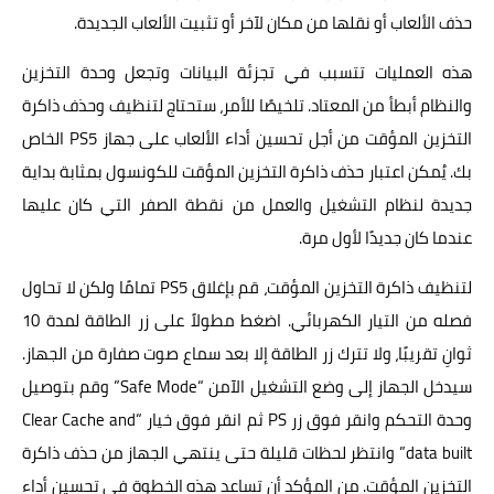
حذف الألعاب أو نقلها من مكان لآخر أو تثبيت الألعاب الجديدة.
هذه العمليات تتسبب في تجزئة البيانات وتجعل وحدة التخزين
والنظام أبطأ من المعتاد. تلخيصًا للأمر، ستحتاج لتنظيف وحذف ذاكرة
التخزين المؤقت من أجل تحسين أداء الألعاب على جهاز PS5 الخاص
بك. يُمكن اعتبار حذف ذاكرة التخزين المؤقت للكونسول بمثابة بداية
جديدة لنظام التشغيل والعمل من نقطة الصفر التي كان عليها
عندما كان جديدًا لأول مرة.
لتنظيف ذاكرة التخزين المؤقت، قم بإغلاق PS5 تمامًا ولكن لا تحاول
فصله من التيار الكهربائي. اضغط مطولاً على زر الطاقة لمدة 10
ثوانِ تقريبًا، ولا تترك زر الطاقة إلا بعد سماع صوت صفارة من الجهاز.
سيدخل الجهاز إلى وضع التشغيل الآمن “Safe Mode” وقم بتوصيل
وحدة التحكم وانقر فوق زر PS ثم انقر فوق خيار “Clear Cache and
data built” وانتظر لحظات قليلة حتى ينتهي الجهاز من حذف ذاكرة
التخزين المؤقت. من المؤكد أن تساعد هذه الخطوة في تحسين أداء