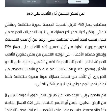
هل يُمكن تحسين أداء الألعاب على ps5
يستطيع جهاز PS5 تنزيل التحديث الجديدة بصورة منتظمة وبشكل
تلقائي. ولكن أحيانًا قد يتأخر جهازك في تثبيت التحديثات الجديدة من
تلقاء نفسه لعدة أسباب مختلفة، على الرغم من أن هذه التحديثات
تكون ضرورية للغاية من أجل تحسين أداء الألعاب على جهاز PS5
وإصلاح معظم الأخطاء التي تواجه اللاعبين من بعض عناوين الألعاب
الحديثة. لذلك، التحديثات الجديدة تضمن تشغيل جهازك على النحو
الأمثل وتفادي جميع المشكلات المحتملة مع الألعاب الجديدة. من
الضروري أن تتأكد من تحديث جهازك يدويًا بصورة منتظمة كلما
توافر تحديث جديد ولم يتم تثبيته بشكل تلقائي.
قم بالدخول إلى "الإعدادات" عن طريق النقر فوق أيقونة الترس ()
من الركن العلوي الأيمن أو الأيسر (اعتمادًا على لغة الجهاز الخاصة
بك) والموجودة بجانب صورة الملف الشخصي، ثم انقر فوق "النظام"