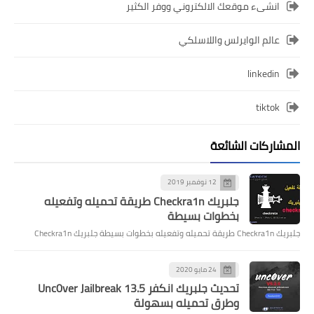
انشىء موقعك الالكتروني ووفر الكثير
عالم الوايرلس واللاسلكي
linkedin
tiktok
المشاركات الشائعة
12 نوفمبر 2019
جلبريك Checkra1n طريقة تحميله وتفعيله
بخطوات بسيطة
جلبريك Checkra1n طريقة تحميله وتفعيله بخطوات بسيطة جلبريك Checkra1n
24 مايو 2020
تحديث جلبريك انكفر Unc0ver Jailbreak 13.5
وطرق تحميله بسهولة