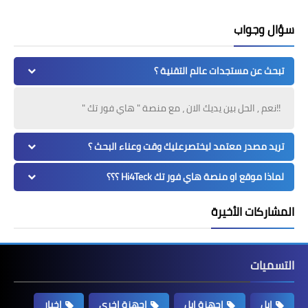
سؤال وجواب
تبحث عن مستجدات عالم التقنية ؟
!!نعم , الحل بين يديك الان ، مع منصة " هاي فور تك "
تريد مصدر معتمد ليختصرعليك وقت وعناء البحث ؟
لماذا موقع او منصة هاي فور تك Hi4Teck ؟؟؟
المشاركات الأخيرة
التسميات
ابل
اجهزة ابل
اجهزة اخرى
اخبار