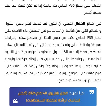
الألعاب على جهاز PS5 الخاص بك، خاصة إذا لم تكن قمت بها منذ
بضعة أشهر.
في ختام المقال
نتمنى أن نكون قد قدمنا لكم بعض الحلول
والنصائح التي من شأنها أن تساعدكم في تحسين أداء الألعاب على
جهاز PS5 الخاص بكم. من حسن الحظ، أن معظم هذه الإجراءات
بسيطة ولا تتطلب أي وقت أو مجهود شاق. في أسوأ السيناريوهات،
قد تضطر فقط إلا فتح الكونسول وتنظيف المراوح جيدًا من الأتربة
العالقة على زعانفها والتي قد تتسبب في إبطاء حركتها وارتفاع
حرارة الجهاز. إنها خطوة بسيطة جدًا ولكن يُمكنك الإطلاع على
فيديوهات على موقع يوتيوب لمعرفة كيف يتم تفكيك وتنظيف
الجهاز ثم تركيبه بشكل صحيح.
اقرأ المزيد:
افضل تلفزيون 4K لعام 2024 (أفضل
الشاشات الرائدة متعددة الاستخدامات)