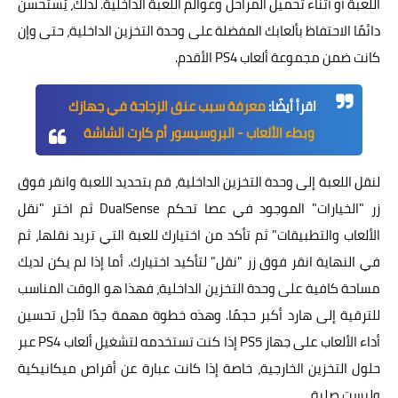
اللعبة أو أثناء تحميل المراحل وعوالم اللعبة الداخلية. لذلك، يُستحسن
دائمًا الاحتفاظ بألعابك المفضلة على وحدة التخزين الداخلية، حتى وإن
كانت ضمن مجموعة ألعاب PS4 الأقدم.
اقرأ أيضًا:
معرفة سبب عنق الزجاجة في جهازك
وبطء الألعاب - البروسيسور أم كارت الشاشة
لنقل اللعبة إلى وحدة التخزين الداخلية، قم بتحديد اللعبة وانقر فوق
زر "الخيارات" الموجود في عصا تحكم DualSense ثم اختر "نقل
الألعاب والتطبيقات" ثم تأكد من اختيارك للعبة التي تريد نقلها، ثم
في النهاية انقر فوق زر "نقل" لتأكيد اختيارك. أما إذا لم يكن لديك
مساحة كافية على وحدة التخزين الداخلية، فهذا هو الوقت المناسب
للترقية إلى هارد أكبر حجمًا. وهذه خطوة مهمة جدًا لأجل تحسين
أداء الألعاب على جهاز PS5 إذا كنت تستخدمه لتشغيل ألعاب PS4 عبر
حلول التخزين الخارجية، خاصة إذا كانت عبارة عن أقراص ميكانيكية
وليست صلبة.