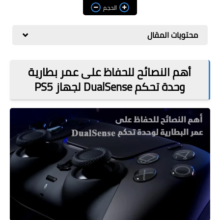
مراجعات
الحجم
العاب
محتويات المقال
صحة وجمال
الربح من الانترنت
أهم النصائح للحفاظ على عمر بطارية
وحدة تحكم DualSense لجهاز PS5
ذكاء اصطناعي