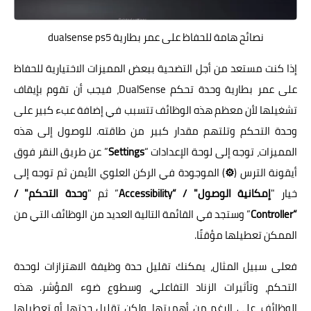
نصائح هامة للحفاظ على عمر بطارية dualsense ps5
إذا كنت مستعد من أجل التضحية ببعض المميزات الاختيارية للحفاظ
على عمر بطارية وحدة تحكم DualSense، فيجب أن تقوم بإيقاف
تشغيلها لأن معظم هذه الوظائف تتسبب في إضافة عبء كبير على
وحدة التحكم وتلتهم مقدار كبير من طاقته. للوصول إلى هذه
المميزات، توجه إلى لوحة الإعدادات “
Settings
” عن طريق النقر فوق
أيقونة الترس (
⚙
) الموجودة في الركن العلوي الأيمن ثم توجه إلى
خيار "
إمكانية الوصول" / “Accessibility
” ثم "
وحدة التحكم" /
“Controller
” وستجد في القائمة التالية العديد من الوظائف التي من
الممكن تعطيلها مؤقتًا.
فعلى سبيل المثال، يمكنك تقليل حدة وظيفة الاهتزازات لوحدة
التحكم، وتأثيرات الزناد التفاعلي، وسطوع ضوء المؤشر. هذه
الوظائف، على الرغم من أهميتها، ولكن تقليل حدتها أو تعطيلها