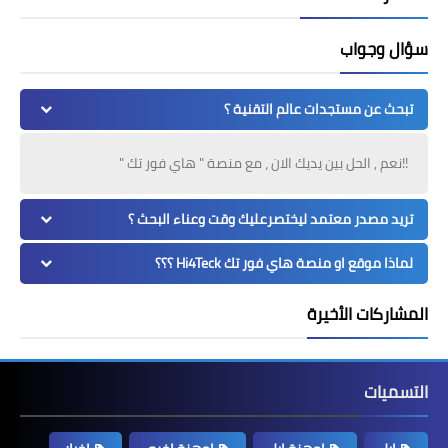
سؤال وجواب
تبحث عن مستجدات عالم التقنية ؟
!!نعم , الحل بين يديك الان ، مع منصة " هاي فور تك "
تريد مصدر معتمد ليختصرعليك وقت وعناء البحث ؟
لماذا موقع او منصة هاي فور تك Hi4Teck ؟؟؟
المشاركات الأخيرة
التسميات