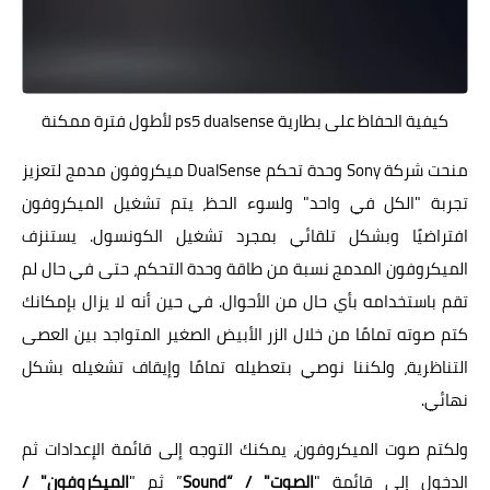
كيفية الحفاظ على بطارية ps5 dualsense لأطول فترة ممكنة
منحت شركة Sony وحدة تحكم DualSense ميكروفون مدمج لتعزيز
تجربة "الكل في واحد" ولسوء الحظ، يتم تشغيل الميكروفون
افتراضيًا وبشكل تلقائي بمجرد تشغيل الكونسول. يستنزف
الميكروفون المدمج نسبة من طاقة وحدة التحكم، حتى في حال لم
تقم باستخدامه بأي حال من الأحوال. في حين أنه لا يزال بإمكانك
كتم صوته تمامًا من خلال الزر الأبيض الصغير المتواجد بين العصى
التناظرية، ولكننا نوصي بتعطيله تمامًا وإيقاف تشغيله بشكل
نهائي.
ولكتم صوت الميكروفون، يمكنك التوجه إلى قائمة الإعدادات ثم
الدخول إلى قائمة "
الصوت" / “Sound
” ثم "
الميكروفون" /