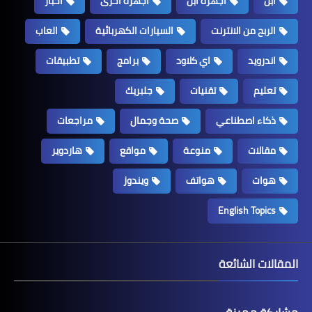
ابل
اجهزة ابل
اجهزة اخرى
اخبار
الربح من الانترنت
السيارات الكهربائية
العاب
اندرويد
اي كلاود
برامج
تطبيقات
تعليم
تقنيات
جلبريك
ذكاء اصطناعي
صحة وجمال
مراجعات
مقالات
منوعة
مواقع
هاردوير
هوات
هواتف
ويندوز
English Topics
المقالات الشائعة