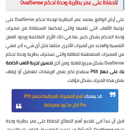
ل
لحفاظ على عمر بطارية وحدة تحكم DualSense
على أرض الواقع، يعتمد عمر البطارية لوحدة تحكم DualSense على
نوعية الألعاب التي تلعبها والتي يُمكنها الاستفادة من مميزات
وحدة التحكم بشكل كبير، بما في ذلك الأزرار التفاعلية وردود الفعل
اللمسية والعديد من الميزات الأخرى. مثلها مثل أي شيء آخر، فهي
من المميزات المتعطشة للطاقة والتي تستنزف بطارية وحدة تحكم
DualSense بشكل سريع للغاية. ومن أجل
تحسين تجربة اللعب الخاصة
بك على جهاز PS5
سنقدم لكم بعض الإرشادات لتعطيل أو إيقاف
بعض هذه الميزات بشكل مؤقت.
قد يهمك:
أهم المميزات المرتقبة لجهاز PS5
Pro (كل ما تود معرفته)
قبل أن نبدأ في تقديم أهم النصائح للحفاظ على عمر بطارية وحدة
تحكم DualSense، تأكد أولاً من تحديث الكونسول الخاص بك والتبديل