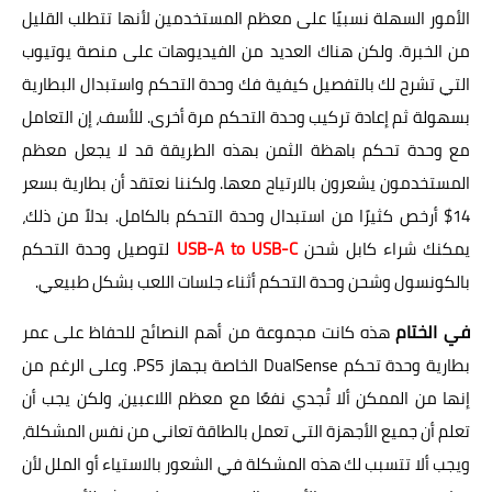
الأمور السهلة نسبيًا على معظم المستخدمين لأنها تتطلب القليل
من الخبرة. ولكن هناك العديد من الفيديوهات على منصة يوتيوب
التي تشرح لك بالتفصيل كيفية فك وحدة التحكم واستبدال البطارية
بسهولة ثم إعادة تركيب وحدة التحكم مرة أخرى. للأسف، إن التعامل
مع وحدة تحكم باهظة الثمن بهذه الطريقة قد لا يجعل معظم
المستخدمون يشعرون بالارتياح معها. ولكننا نعتقد أن بطارية بسعر
14$ أرخص كثيرًا من استبدال وحدة التحكم بالكامل. بدلاً من ذلك،
يمكنك شراء كابل شحن
USB-A to USB-C
لتوصيل وحدة التحكم
بالكونسول وشحن وحدة التحكم أثناء جلسات اللعب بشكل طبيعي.
في الختام
هذه كانت مجموعة من أهم النصائح للحفاظ على عمر
بطارية وحدة تحكم DualSense الخاصة بجهاز PS5. وعلى الرغم من
إنها من الممكن ألا تُجدي نفعًا مع معظم اللاعبين، ولكن يجب أن
تعلم أن جميع الأجهزة التي تعمل بالطاقة تعاني من نفس المشكلة،
ويجب ألا تتسبب لك هذه المشكلة في الشعور بالاستياء أو الملل لأن