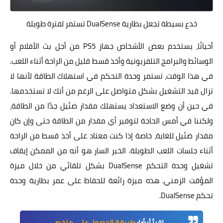
خدع بسيطة تجعل بطارية DualSense تستمر لفترة طويلة
أحيانًا، يستخدم بعض الأشخاص جهاز PS5 من أجل بث الأفلام أو
الوسائط والبرامج التلفزيونية وأخذ قسط قليل من الراحة أثناء اللعب.
في هذا الوقت، تستمر وحدة التحكم في استهلاك الطاقة لأنها لا
تزال قيد التشغيل بشكل متواصل على الرغم من أنك لا تستخدمها.
في حين أن وضع الاستعداد يستهلك مقدار ضئيل جدًا من الطاقة،
ولكننا في أمس الحاجة لتوفير أي مقدار من الطاقة حتى وإن كان
مقدار ضئيل للغاية، خاصة إذا كنت معتاد على أخذ قسط من الراحة
أثناء جلسات اللعب الطويلة. الخبر السار هو أنه من الممكن إيقاف
تشغيل وحدة التحكم DualSense بشكل تلقائي من خلال ميزة
المؤقت الزمني. هذه ميزة رائعة للحفاظ على عمر بطارية وحدة
تحكم DualSense.
اقرأ أيضًا:
طريقة الحصول على ملخص