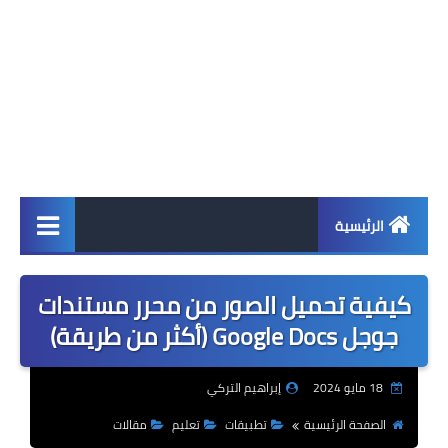
الرئيسية
اخبار
كيفية تحميل الصور من محرر مستندات
ابل
جوجل Google Docs (أكثر من طريقة)
اندرويد
18 مايو 2024
إبراهيم التركي
ويندوز
الصفحة الرئيسية
تطبيقات
تعليم
مقالات