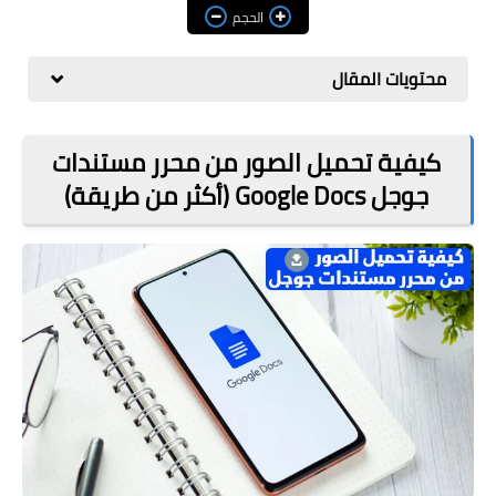
مراجعات
الحجم
العاب
محتويات المقال
صحة وجمال
الربح من الانترنت
كيفية تحميل الصور من محرر مستندات
جوجل Google Docs (أكثر من طريقة)
ذكاء اصطناعي