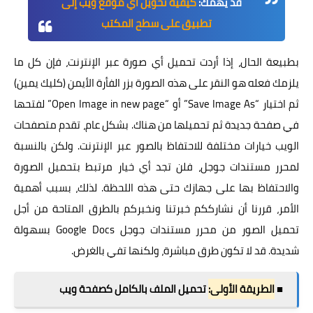
قد يهمك:
كيفية تحويل أي موقع ويب إلى
تطبيق على سطح المكتب
بطبيعة الحال، إذا أردت تحميل أي صورة عبر الإنترنت، فإن كل ما
يلزمك فعله هو النقر على هذه الصورة بزر الفأرة الأيمن (كليك يمين)
ثم اختيار “Save Image As” أو “Open Image in new page” لفتحها
في صفحة جديدة ثم تحميلها من هناك. بشكل عام، تقدم متصفحات
الويب خيارات مختلفة للاحتفاظ بالصور عبر الإنترنت. ولكن بالنسبة
لمحرر مستندات جوجل، فلن تجد أي خيار مرتبط بتحميل الصورة
والاحتفاظ بها على جهازك حتى هذه اللحظة. لذلك، بسبب أهمية
الأمر، قررنا أن نشارككم خبرتنا ونخبركم بالطرق المتاحة من أجل
تحميل الصور من محرر مستندات جوجل Google Docs بسهولة
شديدة. قد لا تكون طرق مباشرة، ولكنها تفي بالغرض.
■
الطريقة الأولى:
تحميل الملف بالكامل كصفحة ويب