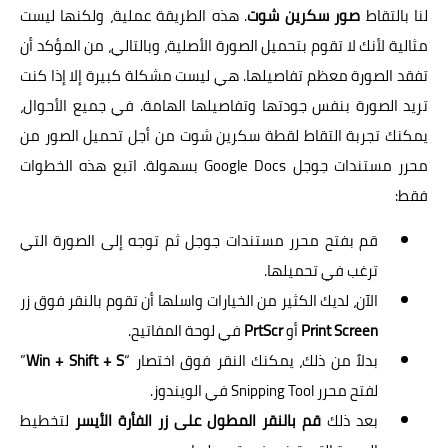
لنا بالتقاط
صور سكرين شوت
. هذه الطريقة عملية، ولكنها ليست
مثالية لأنك لا تقوم بتحميل الصورة الأصلية، وبالتالي، من المؤكد أن
تفقد الصورة معظم تفاصيلها. هي ليست مشكلة كبيرة إلا إذا كنت
تريد الصورة بنفس جودتها وتفاصيلها الهامة. في جميع الأحوال،
يمكنك تجربة التقاط لقطة سكرين شوت من أجل تحميل الصور من
محرر مستندات جوجل Google Docs بسهولة. اتبع هذه الخطوات
فقط:
قم بفتح محرر مستندات جوجل ثم توجه إلى الصورة التي
ترغب في تحميلها.
الآن، لديك الكثير من الخيارات واسلها أن تقوم بالنقر فوق زر
Print Screen
أو
PrtScr
في لوحة المفاتيح.
بدلاً من ذلك، يمكنك النقر فوق اختصار “
Win + Shift + S
”
لفتح محرر Snipping Tool في الويندوز.
بعد ذلك
قم بالنقر المطول على زر الفأرة الأيسر
لتخطيط