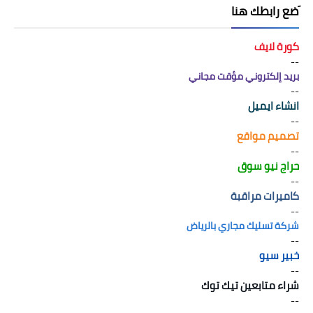
َضع رابطك هنا
كورة لايف
--
بريد إلكتروني مؤقت مجاني
--
انشاء ايميل
--
تصميم مواقع
--
حراج نيو سوق
--
كاميرات مراقبة
--
شركة تسليك مجاري بالرياض
--
خبير سيو
--
شراء متابعين تيك توك
--