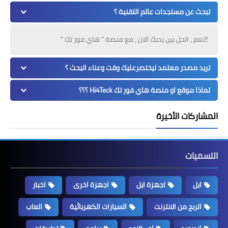
تبحث عن مستجدات عالم التقنية ؟
!!نعم , الحل بين يديك الان ، مع منصة " هاي فور تك "
تريد مصدر معتمد ليختصرعليك وقت وعناء البحث ؟
لماذا موقع او منصة هاي فور تك Hi4Teck ؟؟؟
المشاركات الأخيرة
التسميات
ابل
اجهزة ابل
اجهزة اخرى
اخبار
الربح من الانترنت
السيارات الكهربائية
العاب