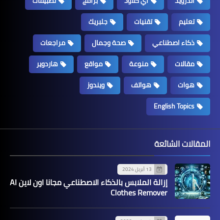
اندرويد
اي كلاود
برامج
تطبيقات
تعليم
تقنيات
جلبريك
ذكاء اصطناعي
صحة وجمال
مراجعات
مقالات
منوعة
مواقع
هاردوير
هوات
هواتف
ويندوز
English Topics
المقالات الشائعة
13 أبريل 2024
إزالة الملابس بالذكاء الاصطناعي مجانا اون لاين AI
Clothes Remover